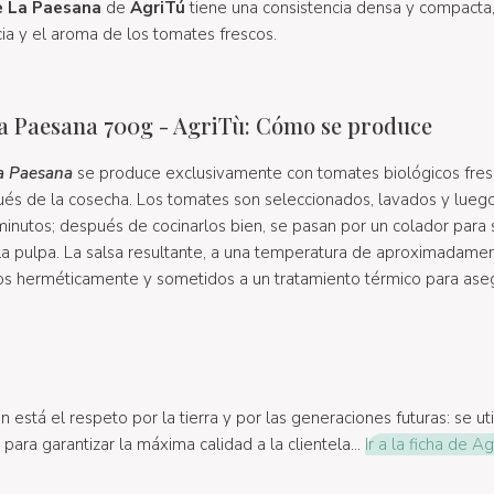
 La Paesana
de
AgriTú
tiene una consistencia densa y compacta,
ia y el aroma de los tomates frescos.
La Paesana 700g - AgriTù: Cómo se produce
a Paesana
se produce exclusivamente con tomates biológicos fres
és de la cosecha. Los tomates son seleccionados, lavados y lueg
minutos; después de cocinarlos bien, se pasan por un colador par
e la pulpa. La salsa resultante, a una temperatura de aproximadame
ados herméticamente y sometidos a un tratamiento térmico para ase
 está el respeto por la tierra y por las generaciones futuras: se ut
para garantizar la máxima calidad a la clientela...
Ir a la ficha de Ag