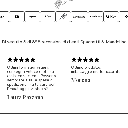
Di seguito 8 di 898 recensioni di clienti Spaghetti & Mandolino
Ottimi formaggi vegani,
Ottimo prodotto,
consegna veloce e ottima
imballaggio molto accurato
assistenza clienti. Possono
Morena
sembrare alte le spese di
spedizione, ma la cura per
l’imballaggio vi stupirà!
Laura Pazzano
5/5
5/5
LP
M*