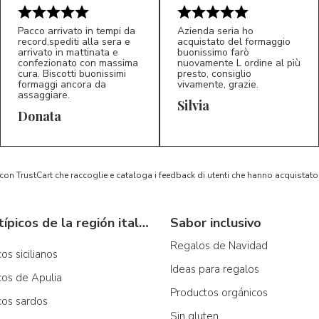
Pacco arrivato in tempi da
Azienda seria ho
record,spediti alla sera e
acquistato del formaggio
arrivato in mattinata e
buonissimo farò
confezionato con massima
nuovamente L ordine al più
cura. Biscotti buonissimi
presto, consiglio
formaggi ancora da
vivamente, grazie.
assaggiare.
Silvia
5/5
5/5
D*
S*
Donata
 con TrustCart che raccoglie e cataloga i feedback di utenti che hanno acquista
Productos típicos de la región italiana
Sabor inclusivo
Regalos de Navidad
os sicilianos
Ideas para regalos
cos de Apulia
Productos orgánicos
cos sardos
Sin gluten