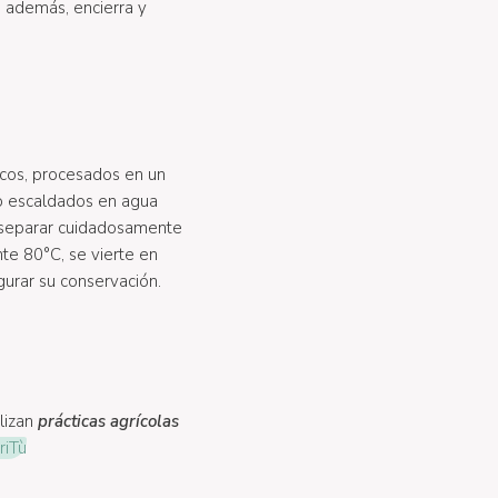
 además, encierra y
cos, procesados en un
o escaldados en agua
a separar cuidadosamente
nte 80°C, se vierte en
gurar su conservación.
ilizan
prácticas agrícolas
riTù