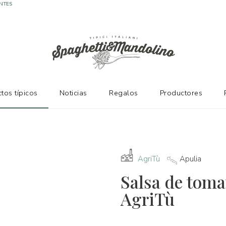
NTES
tos típicos
Noticias
Regalos
Productores
AgriTù
Apulia
Salsa de toma
AgriTù