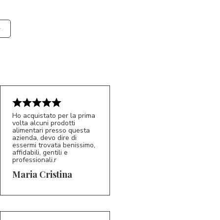
Ho acquistato per la prima
volta alcuni prodotti
alimentari presso questa
azienda, devo dire di
essermi trovata benissimo,
affidabili, gentili e
professionali.r
5/5
MC
Maria Cristina