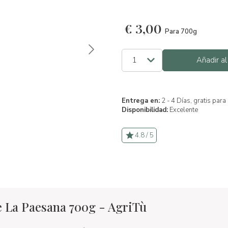
€
3,00
Para 700g
Añadir al
Entrega en:
2 - 4 Días, gratis par
Disponibilidad:
Excelente
4.8 / 5
e La Paesana 700g - AgriTù