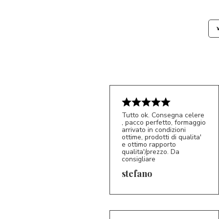
Tutto ok. Consegna celere
, pacco perfetto, formaggio
arrivato in condizioni
ottime, prodotti di qualita'
e ottimo rapporto
qualita'/prezzo. Da
consigliare
5/5
S*
stefano