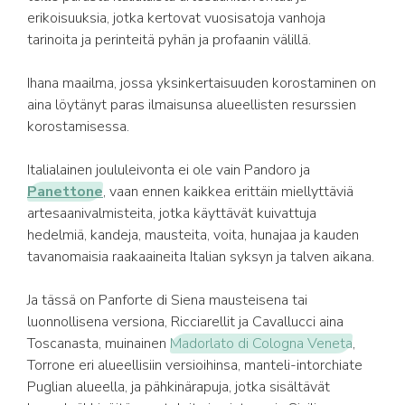
erikoisuuksia, jotka kertovat vuosisatoja vanhoja
tarinoita ja perinteitä pyhän ja profaanin välillä.
Ihana maailma, jossa yksinkertaisuuden korostaminen on
aina löytänyt paras ilmaisunsa alueellisten resurssien
korostamisessa.
Italialainen joululeivonta ei ole vain Pandoro ja
Panettone
, vaan ennen kaikkea erittäin miellyttäviä
artesaanivalmisteita, jotka käyttävät kuivattuja
hedelmiä, kandeja, mausteita, voita, hunajaa ja kauden
tavanomaisia raakaaineita Italian syksyn ja talven aikana.
Ja tässä on Panforte di Siena mausteisena tai
luonnollisena versiona, Ricciarellit ja Cavallucci aina
Toscanasta, muinainen
Madorlato di Cologna Veneta
,
Torrone eri alueellisiin versioihinsa, manteli-intorchiate
Puglian alueella, ja pähkinärapuja, jotka sisältävät