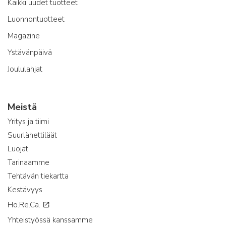
Kaikki uudet tuotteet
Luonnontuotteet
Magazine
Ystävänpäivä
Joululahjat
Meistä
Yritys ja tiimi
Suurlähettiläät
Luojat
Tarinaamme
Tehtävän tiekartta
Kestävyys
Ho.Re.Ca.
Yhteistyössä kanssamme