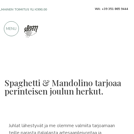
WA: +39 351 865 9444
ILMAINEN TOIMITUS YLI €990,00
MENU
VAIN ERINOMAISILTA VALMISTAJILTA
YLI 900 POSITIIVISTA ARVOSTELUA
Spaghetti & Mandolino tarjoaa
perinteisen joulun herkut.
Juhlat lähestyvät ja me olemme valmiita tarjoamaan
teille parasta italialaista artesaanileivontaa ja