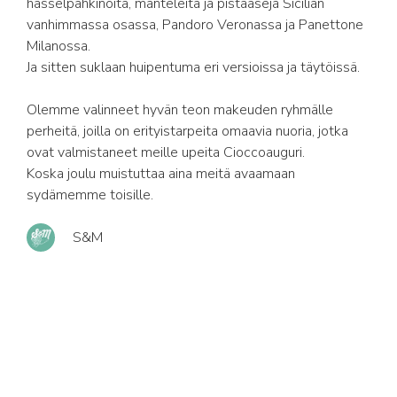
hasselpähkinöitä, manteleita ja pistaaseja Sicilian
vanhimmassa osassa, Pandoro Veronassa ja Panettone
Milanossa.
Ja sitten suklaan huipentuma eri versioissa ja täytöissä.
Olemme valinneet hyvän teon makeuden ryhmälle
perheitä, joilla on erityistarpeita omaavia nuoria, jotka
ovat valmistaneet meille upeita Cioccoauguri.
Koska joulu muistuttaa aina meitä avaamaan
sydämemme toisille.
S&M