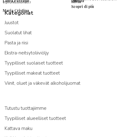
Laura Pazzano
Donata
Silvia
e professionali.r
Scopri di più
Maria Cristina
Kategoriat
Juustot
Suolatut lihat
Pasta ja riisi
Ekstra-neitsytoliiviöljy
Tyypilliset suolaiset tuotteet
Tyypilliset makeat tuotteet
Viinit, oluet ja väkevät alkoholijuomat
Tutustu tuottajiimme
Tyypilliset alueelliset tuotteet
Kattava maku