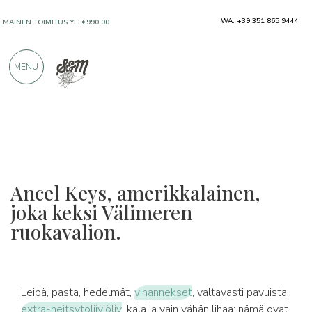
WA: +39 351 865 9444
VAIN ERINOMAISILTA VALMISTAJILTA
MENU
YLI 900 POSITIIVISTA ARVOSTELUA
Ancel Keys, amerikkalainen,
joka keksi Välimeren
ruokavalion.
Leipä, pasta, hedelmät,
vihannekset
, valtavasti pavuista,
extra-neitsytoliiviöljy
, kala ja vain vähän lihaa: nämä ovat