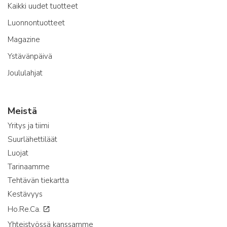
Kaikki uudet tuotteet
Luonnontuotteet
Magazine
Ystävänpäivä
Joululahjat
Meistä
Yritys ja tiimi
Suurlähettiläät
Luojat
Tarinaamme
Tehtävän tiekartta
Kestävyys
Ho.Re.Ca.
Yhteistyössä kanssamme