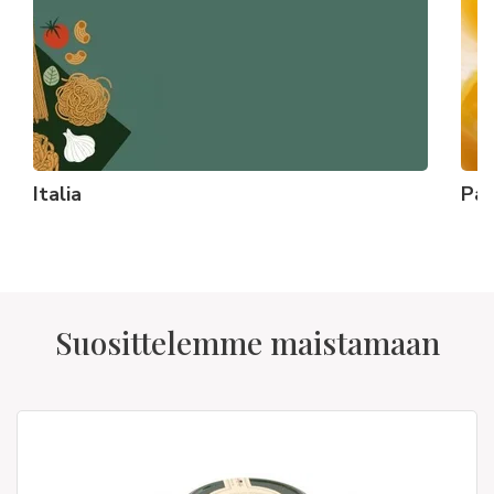
Italia
Past
Suosittelemme maistamaan