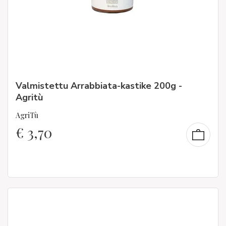
Valmistettu Arrabbiata-kastike 200g -
Agritù
AgriTù
€
3,70