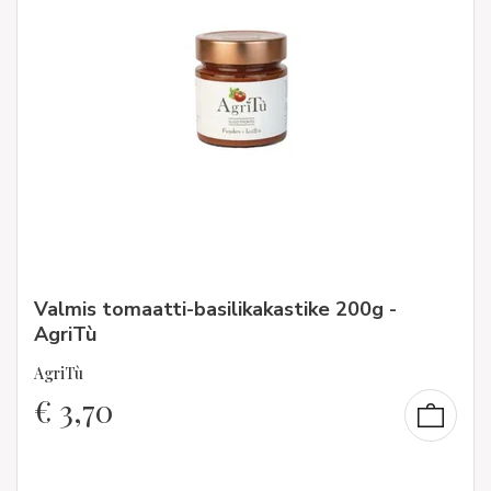
Valmis tomaatti-basilikakastike 200g -
AgriTù
AgriTù
€
3,70