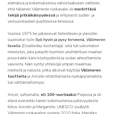
elämänsä ja kokemuksensa vahvistaakseen väitteen,
että tällainen Välimeren ruokavalio oli
merkittävä
tekijä pitkäikäisyydessä
ja erityisesti sydän- ja
verisuonitautien puutteessa ihmisissä.
Vuonna 1975 he julkaisevat tieteellisen ja yleisölle
suunnatun työn
Syö hyvin ja pysy terveenä, Välimeren
tavalla
(Doubleday-kustantaja): siitä tuli uskomaton
menestys, joka palautti huomion unohdettuun maahan,
jossa kaikki kärsi köyhyydestä ja sodan aiheuttamista
vaivoista. Näin syntyi yhteisöjä ympäri maailmaa
miehistä ja naisista, jotka alkoivat käyttää
Välimeren
tuotteita
ja Ancelin ehdottamasta ruokapyramidista
tuli välttämättömyys.
Ancel, sattumalta,
eli 100-vuotiaaksi
Piopissa ja oli
elävä esimerkki hänen tutkimustensa pätevyydestä.
Kiitos Ancelin ja Margaretin, UNESCO sisällytti
Välimeren ruokavalion vuonna 2010 Italia, Marokko,