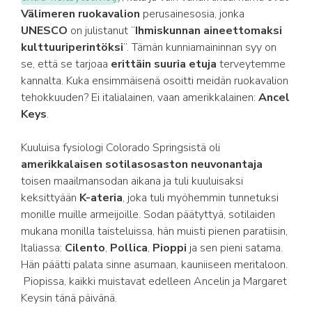
Välimeren ruokavalion
perusainesosia, jonka
UNESCO
on julistanut “
Ihmiskunnan aineettomaksi
kulttuuriperintöksi
”. Tämän kunniamaininnan syy on
se, että se tarjoaa
erittäin suuria etuja
terveytemme
kannalta. Kuka ensimmäisenä osoitti meidän ruokavalion
tehokkuuden? Ei italialainen, vaan amerikkalainen:
Ancel
Keys
.
Kuuluisa fysiologi Colorado Springsistä oli
amerikkalaisen sotilasosaston neuvonantaja
toisen maailmansodan aikana ja tuli kuuluisaksi
keksittyään
K-ateria
, joka tuli myöhemmin tunnetuksi
monille muille armeijoille. Sodan päätyttyä, sotilaiden
mukana monilla taisteluissa, hän muisti pienen paratiisin,
Italiassa:
Cilento
,
Pollica
,
Pioppi
ja sen pieni satama.
Hän päätti palata sinne asumaan, kauniiseen meritaloon.
Piopissa, kaikki muistavat edelleen Ancelin ja Margaret
Keysin tänä päivänä.