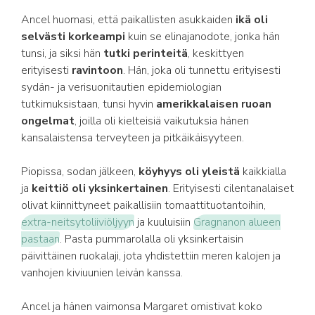
Ancel huomasi, että paikallisten asukkaiden
ikä oli
selvästi korkeampi
kuin se elinajanodote, jonka hän
tunsi, ja siksi hän
tutki perinteitä
, keskittyen
erityisesti
ravintoon
. Hän, joka oli tunnettu erityisesti
sydän- ja verisuonitautien epidemiologian
tutkimuksistaan, tunsi hyvin
amerikkalaisen ruoan
ongelmat
, joilla oli kielteisiä vaikutuksia hänen
kansalaistensa terveyteen ja pitkäikäisyyteen.
Piopissa, sodan jälkeen,
köyhyys oli yleistä
kaikkialla
ja
keittiö oli yksinkertainen
. Erityisesti cilentanalaiset
olivat kiinnittyneet paikallisiin tomaattituotantoihin,
extra-neitsytoliiviöljyyn
ja kuuluisiin
Gragnanon alueen
pastaan
. Pasta pummarolalla oli yksinkertaisin
päivittäinen ruokalaji, jota yhdistettiin meren kalojen ja
vanhojen kiviuunien leivän kanssa.
Ancel ja hänen vaimonsa Margaret omistivat koko