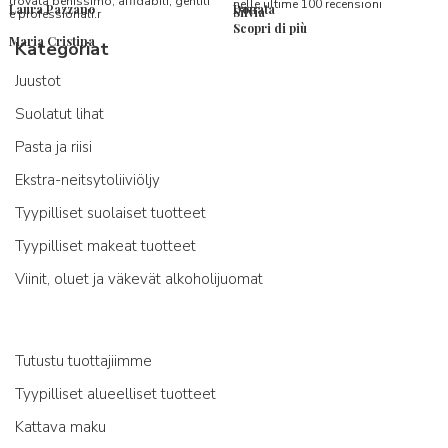
trovata benissimo, affidabili, gentili
nelle ultime 100 recensioni
Laura Pazzano
Donata
Silvia
e professionali.r
Scopri di più
Maria Cristina
Kategoriat
Juustot
Suolatut lihat
Pasta ja riisi
Ekstra-neitsytoliiviöljy
Tyypilliset suolaiset tuotteet
Tyypilliset makeat tuotteet
Viinit, oluet ja väkevät alkoholijuomat
Tutustu tuottajiimme
Tyypilliset alueelliset tuotteet
Kattava maku