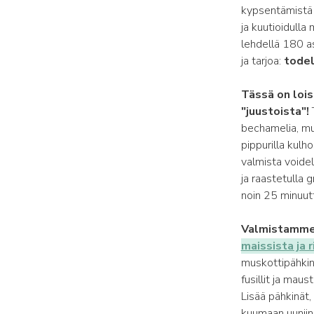
kypsentämistä 
ja kuutioidulla 
lehdellä 180 as
ja tarjoa:
todel
Tässä on lois
"juustoista"!
bechamelia, mun
pippurilla kulh
valmista voidel
ja raastetulla 
noin 25 minuut
Valmistamme 
maissista ja r
muskottipähkinää
fusillit ja mau
Lisää pähkinät, 
kuumaan uuniin