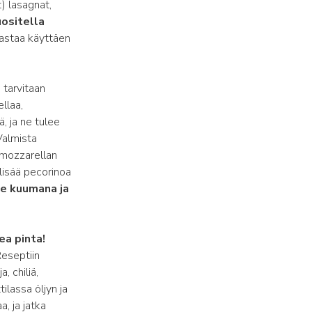
t) lasagnat,
ositella
pastaa käyttäen
 tarvitaan
ellaa,
, ja ne tulee
Valmista
 mozzarellan
 lisää pecorinoa
le kuumana ja
ea pinta!
eseptiin
a, chiliä,
tilassa öljyn ja
, ja jatka