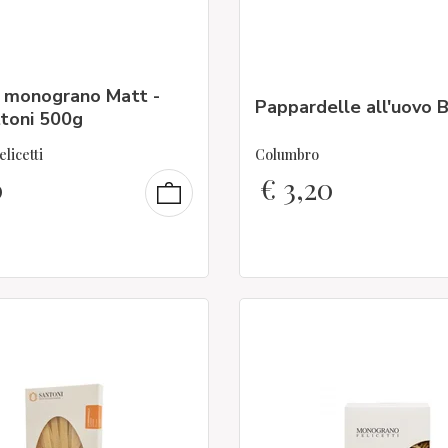
i monograno Matt -
Pappardelle all'uovo 
toni 500g
elicetti
Columbro
0
€
3,20