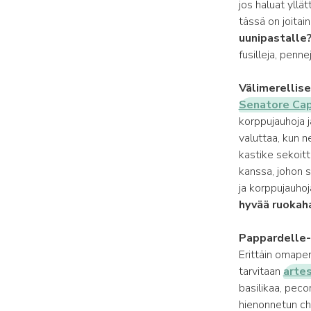
jos haluat yllät
tässä on joitai
uunipastalle
fusilleja, penn
Välimerellise
Senatore Cap
korppujauhoja 
valuttaa, kun n
kastike sekoitt
kanssa, johon s
ja korppujauho
hyvää ruokah
Pappardelle-s
Erittäin omape
tarvitaan
arte
basilikaa, pecor
hienonnetun chi