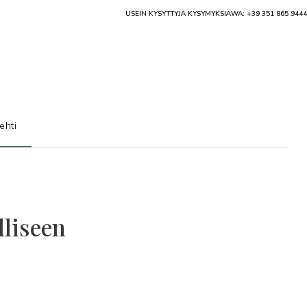
USEIN KYSYTTYJÄ KYSYMYKSIÄ
WA: +39 351 865 9444
ehti
lliseen