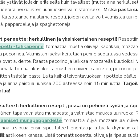
tää ystävät jollakin erilaisella kuin tavalliset (mutta aina herkullise
n ideoita herkullisten uuniruokien valmistamiseksi.
Mitkä pasta su
?
Katsotaanpa muutama resepti, joiden avulla voit valmistaa uuni
ejä, pappardelleja ja spaghettoneja.
t pennette: herkullinen ja yksinkertainen resepti!
Reseptiin
pelli -tähkäpenne
, tomaattia, mustia oliiveja, kapriksia, mozzar
ja pecorinoa. Valmistamiseksi keitetään penne suolatussa vedessä
e ovat al dente. Raasta pecorino ja leikkaa mozzarella kuutioiksi. 
amalla tomaattikastiketta mustien oliivien, kapriksen, pecorino ja
itten lisätään pasta. Laita kaikki leivontavuokaan, ripottele päälle
ja ja anna paistua uunissa 200 asteessa noin 15 minuuttia.
Tarjoi
alua!
ufleet: herkullinen resepti, jossa on pehmeä sydän ja rap
räinen tapa valmistaa munapasta ja valmistaa maukas uuniruoka! R
saaniset munapappardelle
, tomaattia, öljyä, mozzarellaa, oliivej
inoa ja sipulia. Ensin sipuli tulee hienontaa ja jättää läikkymään kat
likastikkeen kanssa. Lisää tomaattisosetta, oliiveja ja ripaus suolaa