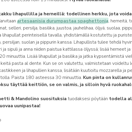
kku lihapullilla ja herneillä: todellinen herkku, jota void
Tarvitaan
artesaanisia durumpastaa spaghettonia
, herneitä, 
t, selleri, persilja, basilika, juustoa, jauhelihaa, öljyä, suolaa, pipp
 lihapullat perinteisellä tavalla, yhdistämällä kostutettu ja puristet
 persiljan, suolan ja pippurin kanssa. Lihapullista tulee tehdä hyvin
 ja sipuli ja anna niiden paistua kattilassa öljyssä; lisää herneet ja
0 minuuttia. Lisää lihapullat ja basilika ja jatka kypsentämistä vie
eitä pasta al dente. Kun se on valutettu, valmistetaan voideltu l
kastikkeen ja lihapullien kanssa, lisätään kuutioitu mozzarella ja p
stolla. Paista 180 asteessa 30 minuuttia.
Kun pinta on kullanru
su täyttää keittiön, se on valmis, ja silloin hyvä ruokahal
etti & Mandolino suosituksia
tuodaksesi pöytään
todella a
uovaa uunipastaa!
ò