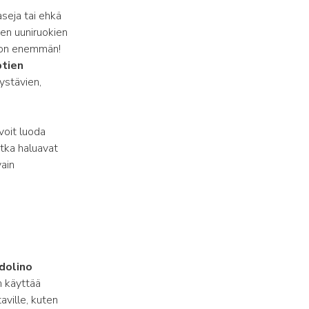
seja tai ehkä
ten uuniruokien
ljon enemmän!
ptien
 ystävien,
a voit luoda
otka haluavat
vain
dolino
n käyttää
aville, kuten