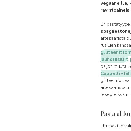
vegaaneille, k
ravintoaineisi
Eri pastatyype
spaghettoneja,
artesaanista d
fusillien kanssa
gluteenittomat
jauhofusillit
,
paljon muuta. S
Cappelli -tä
gluteeniton vai
artesaanista mu
resepteissämm
Pasta al fo
Uunipastan val