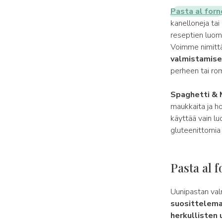
Pasta al forn
kanelloneja tai
reseptien luomi
Voimme nimittä
valmistamis
perheen tai rom
Spaghetti & 
maukkaita ja ho
käyttää vain luo
gluteenittomia 
Pasta al 
Uunipastan va
suosittelema
herkullisten 