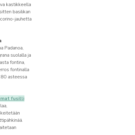
va kastikkeella
sitten basilikan
ecorino-jauhetta
a
ana Padanoa,
rana suolalla ja
asta fontina,
rros fontinalla
n 180 asteessa
mat fusilli
laa,
n keitetään
ttipähkinää.
laitetaan