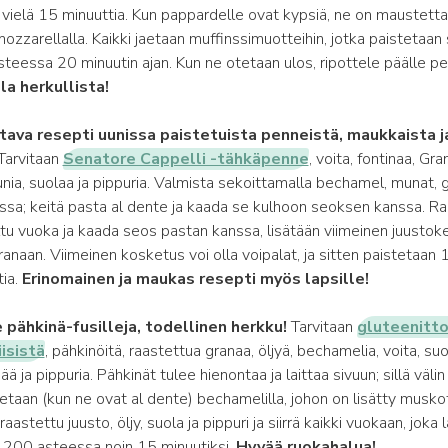
vielä 15 minuuttia. Kun pappardelle ovat kypsiä, ne on maustetta
mozzarellalla. Kaikki jaetaan muffinssimuotteihin, jotka paistetaan 
teessa 20 minuutin ajan. Kun ne otetaan ulos, ripottele päälle p
la herkullista!
tava resepti uunissa paistetuista penneistä, maukkaista j
Tarvitaan
Senatore Cappelli -tähkäpenne
, voita, fontinaa, Gr
ia, suolaa ja pippuria. Valmista sekoittamalla bechamel, munat, g
ossa; keitä pasta al dente ja kaada se kulhoon seoksen kanssa. Ra
tu vuoka ja kaada seos pastan kanssa, lisätään viimeinen juustoke
granaan. Viimeinen kosketus voi olla voipalat, ja sitten paistetaa
tia.
Erinomainen ja maukas resepti myös lapsille!
pähkinä-fusilleja, todellinen herkku!
Tarvitaan
gluteenitto
iisistä
, pähkinöitä, raastettua granaa, öljyä, bechamelia, voita, suo
 ja pippuria. Pähkinät tulee hienontaa ja laittaa sivuun; sillä väli
stetaan (kun ne ovat al dente) bechamelilla, johon on lisätty musko
raastettu juusto, öljy, suola ja pippuri ja siirrä kaikki vuokaan, joka 
 200 asteessa noin 15 minuutiksi.
Hyvää ruokahalua!