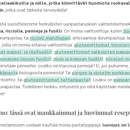
eliaakikoille ja niille, jotka kiinnittävät huomiota ruokava
in
, jotka ovat tärkeitä terveydelle!
istä suosittelemme herkullisten uunipastaruokien valmistelemisek
 ricciolia, penneja ja fusilli
. On monia vaihtoehtoja, kuten
Sp
urumpastaa, tai
riccioli marchigiani
, artesaanisia durumpastoja.
, joilla on monia erilaisia vaihtoehtoja:
gluteenittomat tricolori-r
 maissi- ja riisifusillit
,
gluteenittomat valkoisten papuj
punaisen linssin fusillit
,
riisin ja kvinoan fusillit
,
tricolori-ma
iirrytään penneihin: ovatko ne klassisia pennejä? Ei, jos puhumme
hkäpasta
biologisista penneistä! Tai
sorgon ja violetin porkka
htoehto, tai
gluteenittomat tattaripastat
. Lisäksi on
pappar
napastaa. Todellinen herkku, erityisesti jos niitä käytetään meid
e!
rno: tässä ovat maukkaimmat ja luovimmat resept
mistamiseen voidaan käyttää monia pastatyyppejä:
luovuus on l