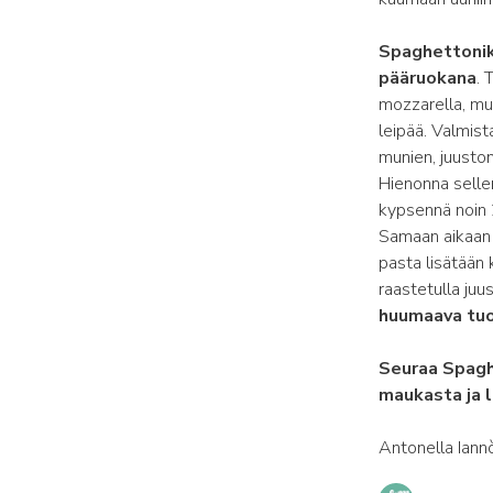
Spaghettonika
pääruokana
. 
mozzarella, muna
leipää. Valmista
munien, juuston,
Hienonna selleri
kypsennä noin 2
Samaan aikaan k
pasta lisätään 
raastetulla juu
huumaava tuok
Seuraa Spagh
maukasta ja l
Antonella Iann