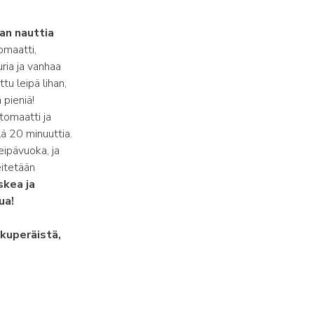
aan nauttia
tomaatti,
uria ja vanhaa
tu leipä lihan,
 pieniä!
 tomaatti ja
lä 20 minuuttia.
eipävuoka, ja
eitetään
skea ja
ua!
lkuperäistä,