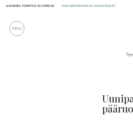
ILMAINEN TOIMITUS YLI €990,00
VAIN ERINOMAISILTA VALMISTAJILTA
YLI 900 POSITIIVISTA ARVOSTELUA
MENU
Tyy
Uunipa
pääru