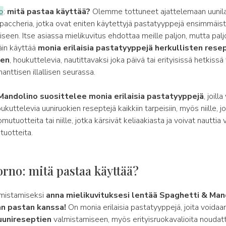
o
:
mitä pastaa käyttää?
Olemme tottuneet ajattelemaan uunila
 paccheria, jotka ovat eniten käytettyjä pastatyyppejä ensimmäis
seen. Itse asiassa mielikuvitus ehdottaa meille paljon, mutta pa
in käyttää
monia erilaisia pastatyyppejä herkullisten rese
een
, houkuttelevia, nautittavaksi joka päivä tai erityisissä hetkissä
anttisen illallisen seurassa.
Mandolino suosittelee monia erilaisia pastatyyppejä
, joill
ukuttelevia uuniruokien reseptejä kaikkiin tarpeisiin, myös niille, j
mutuotteita tai niille, jotka kärsivät keliaakiasta ja voivat nauttia 
tuotteita.
forno: mitä pastaa käyttää?
lmistamiseksi
anna mielikuvituksesi lentää Spaghetti & Man
n pastan kanssa!
On monia erilaisia pastatyyppejä, joita voidaa
uunireseptien
valmistamiseen, myös erityisruokavalioita noudatt