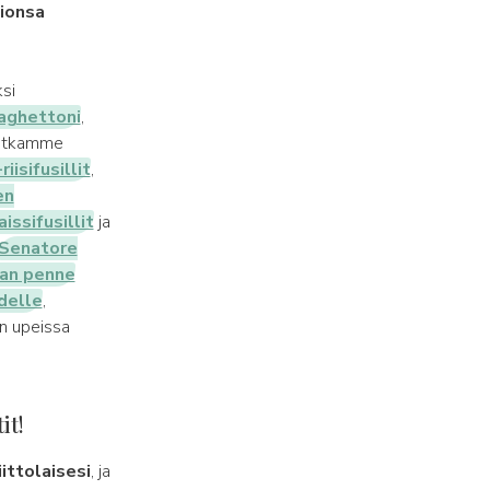
lionsa
si
aghettoni
,
 Jatkamme
iisifusillit
,
en
issifusillit
ja
Senatore
nan penne
delle
,
än upeissa
it!
iittolaisesi
, ja