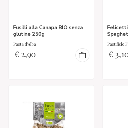
Fusilli alla Canapa BIO senza
Felicett
glutine 250g
Spaghet
Pasta d'Alba
Pastificio F
€
2,90
€
3,1