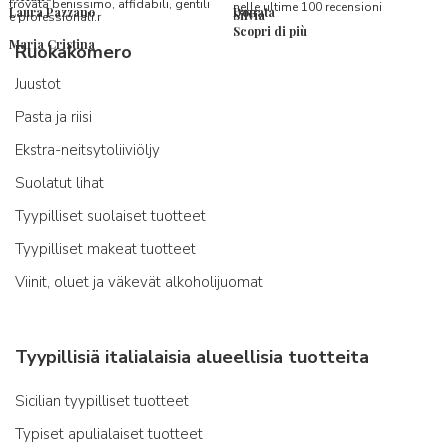
trovata benissimo, affidabili, gentili
nelle ultime 100 recensioni
Laura Pazzano
Donata
Silvia
e professionali.r
Scopri di più
Maria Cristina
Ruokakomero
Juustot
Pasta ja riisi
Ekstra-neitsytoliiviöljy
Suolatut lihat
Tyypilliset suolaiset tuotteet
Tyypilliset makeat tuotteet
Viinit, oluet ja väkevät alkoholijuomat
Tyypillisiä italialaisia alueellisia tuotteita
Sicilian tyypilliset tuotteet
Typiset apulialaiset tuotteet