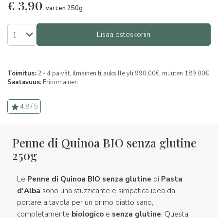
€
3,90
varten 250g
Lisää ostoskoriin
Toimitus:
2 - 4 päivät, ilmainen tilauksille yli 990,00€, muuten 189,00€
Saatavuus:
Erinomainen
4.8 / 5
Penne di Quinoa BIO senza glutine
250g
Le
Penne di Quinoa BIO senza glutine
di
Pasta
d'Alba
sono una stuzzicante e simpatica idea da
portare a tavola per un primo piatto sano,
completamente
biologico
e
senza glutine
. Questa