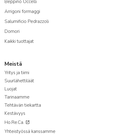
Beppino Occelli
Arrigoni formaggi
Salumificio Pedrazzoli
Domori
Kaikki tuottajat
Meistä
Yritys ja tiimi
Suurlähettiläät
Luojat
Tarinaamme
Tehtävän tiekartta
Kestävyys
Ho.Re.Ca.
Yhteistyössä kanssamme