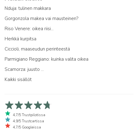
Nduja: tulinen makkara
Gorgonzola makea vai mausteinen?
Riso Venere: oikea riisi...
Herkkä kurpitsa
Ciccioli, maaseudun perinteestä
Parmigiano Reggiano: kuinka valita oikea
Scamorza: juusto ...
Kaikki sisällöt
4,7/5 Trustpilotissa
4,9/5 Trustcartissa
4,7/5 Googleissa