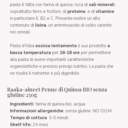
pasta è fatta con farina di quinoa, ricca di
sali minerali
,
soprattutto ferro e fosforo, di
proteine
, e di
vitamine
in particolare E, B2 e C. Presenta inoltre un alto
contenuto di
lisina
, un amminoacido di solito carente
nei cereali.
Pasta d'Alba
essicca lentamente
il suo prodotto
a
bassa temperatura
per
16-18 ore
per permettere
alla pasta di avere importanti caratteristiche
organolettiche e preziosi principi nutritivi. La pasta che
ne risulta è nutriente e più digeribile.
Raaka-aineet Penne di Quinoa BIO senza
glutine 250g
Ingredienti
: farina di quinoa bio, acqua
Informazioni allergeniche
: senza glutine. NO O.G.M.
Tempo di cottura
: 3-5 minuti
Shelf-life:
24 mesi