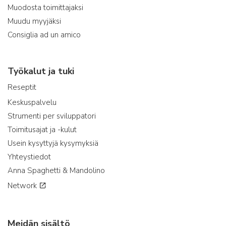
Muodosta toimittajaksi
Muudu myyjäksi
Consiglia ad un amico
Työkalut ja tuki
Reseptit
Keskuspalvelu
Strumenti per sviluppatori
Toimitusajat ja -kulut
Usein kysyttyjä kysymyksiä
Yhteystiedot
Anna Spaghetti & Mandolino
Network
Meidän sisältö