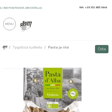
WA: +39 351 865 9444
YLI 900 POSITIIVISTA ARVOSTELUA
MENU
/
Tyypillisiä tuotteita
/
Pasta ja riisi
Penne di Quinoa BIO senza glutine 250g
Osta
Osta