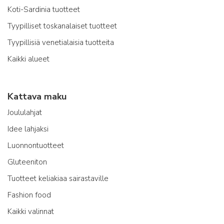
Koti-Sardinia tuotteet
Tyypilliset toskanalaiset tuotteet
Tyypillisiä venetialaisia tuotteita
Kaikki alueet
Kattava maku
Joululahjat
Idee lahjaksi
Luonnontuotteet
Gluteeniton
Tuotteet keliakiaa sairastaville
Fashion food
Kaikki valinnat