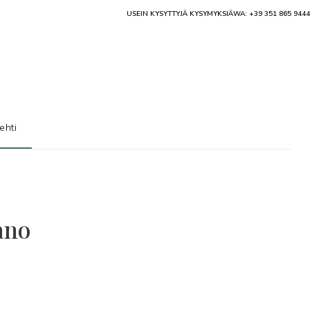
USEIN KYSYTTYJÄ KYSYMYKSIÄ
WA: +39 351 865 9444
ehti
ano