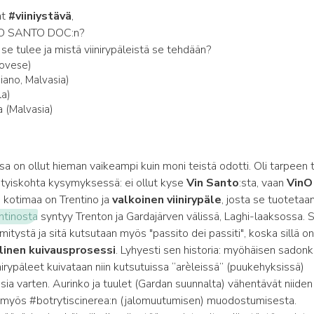
ät
#viiniystävä
,
NO SANTO DOC:n?
se tulee ja mistä viinirypäleistä se tehdään?
ovese)
iano, Malvasia)
la)
 (Malvasia)
sa on ollut hieman vaikeampi kuin moni teistä odotti. Oli tarpeen 
ityiskohta kysymyksessä: ei ollut kyse
Vin Santo
:sta, vaan
VinO
kotimaa on Trentino ja
valkoinen viinirypäle
, josta se tuotetaa
ntinosta
syntyy Trenton ja Gardajärven välissä, Laghi-laaksossa. 
tystä ja sitä kutsutaan myös "passito dei passiti", koska sillä o
linen kuivausprosessi
. Lyhyesti sen historia: myöhäisen sadonk
nirypäleet kuivataan niin kutsutuissa “arèleissä” (puukehyksissä)
ia varten. Aurinko ja tuulet (Gardan suunnalta) vähentävät niiden
 myös #botrytiscinerea:n (jalomuutumisen) muodostumisesta.