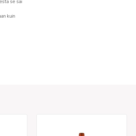
eestä se sai
uan kuin