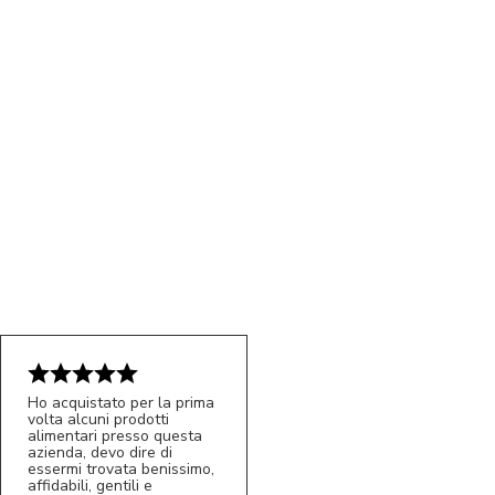
Ho acquistato per la prima
volta alcuni prodotti
5/5
alimentari presso questa
MC
azienda, devo dire di
essermi trovata benissimo,
affidabili, gentili e