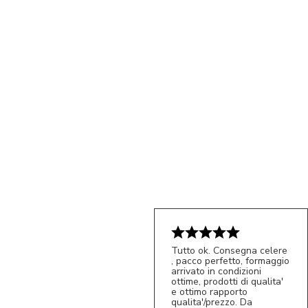
Tutto ok. Consegna celere
, pacco perfetto, formaggio
5/5
arrivato in condizioni
S*
ottime, prodotti di qualita'
e ottimo rapporto
qualita'/prezzo. Da