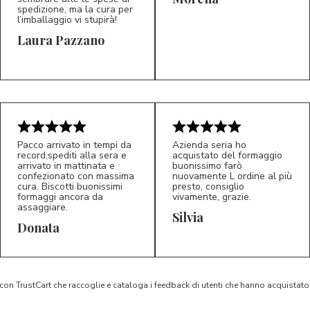
spedizione, ma la cura per
l’imballaggio vi stupirà!
Laura Pazzano
5/5
5/5
LP
M*
Pacco arrivato in tempi da
Azienda seria ho
record,spediti alla sera e
acquistato del formaggio
arrivato in mattinata e
buonissimo farò
confezionato con massima
nuovamente L ordine al più
cura. Biscotti buonissimi
presto, consiglio
formaggi ancora da
vivamente, grazie.
assaggiare.
Silvia
5/5
5/5
D*
S*
Donata
 con TrustCart che raccoglie e cataloga i feedback di utenti che hanno acquista