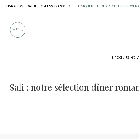
LIVRAISON GRATUITE CI-DESSUS €990,00
UNIQUEMENT DES PRODUITS PROVENA
PLUS DE 900 CRITIQUES POSITIVES
MENU
Produits et 
La sélection de plats et de vins
Dîner romantique
Sali : notre sélection dîner roma