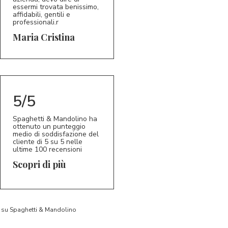
essermi trovata benissimo,
affidabili, gentili e
professionali.r
5/5
MC
Maria Cristina
5/5
Spaghetti & Mandolino ha
ottenuto un punteggio
medio di soddisfazione del
cliente di 5 su 5 nelle
ultime 100 recensioni
Scopri di più
to su Spaghetti & Mandolino