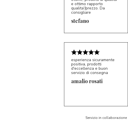
e ottimo rapporto
qualita'/prezzo. Da
consigliare
5/5
S*
stefano
esperienza sicuramente
positiva, prodotti
d'eccellenza e buon
servizio di consegna
amalio rosati
5/5
AR
Servizio in collaborazione