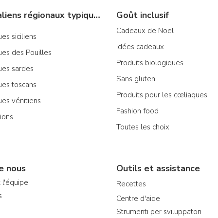
Produits italiens régionaux typiques
Goût inclusif
Cadeaux de Noël
es siciliens
Idées cadeaux
ues des Pouilles
Produits biologiques
ues sardes
Sans gluten
ues toscans
Produits pour les cœliaques
ues vénitiens
Fashion food
ions
Toutes les choix
e nous
Outils et assistance
 l'équipe
Recettes
s
Centre d'aide
Strumenti per sviluppatori