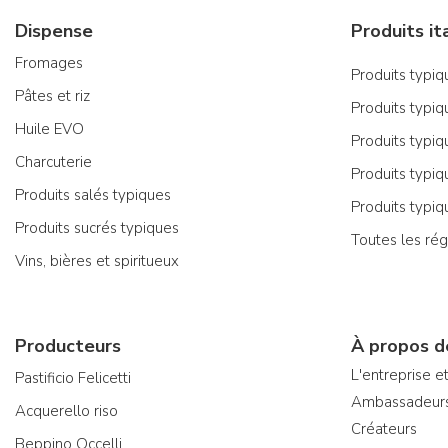
Dispense
Fromages
Produits typiqu
Pâtes et riz
Produits typiq
Huile EVO
Produits typiq
Charcuterie
Produits typiq
Produits salés typiques
Produits typiq
Produits sucrés typiques
Toutes les rég
Vins, bières et spiritueux
Producteurs
À propos d
L'entreprise et
Pastificio Felicetti
Ambassadeur
Acquerello riso
Créateurs
Beppino Occelli