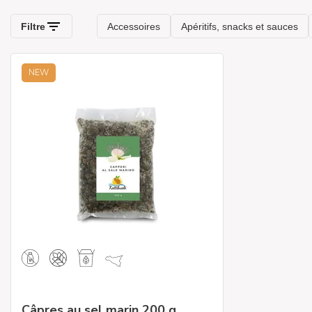
NEW
Câpres au sel marin 200 g