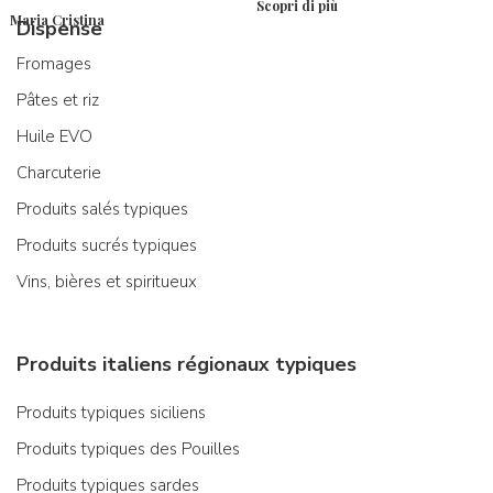
Scopri di più
Maria Cristina
Dispense
Fromages
Pâtes et riz
Huile EVO
Charcuterie
Produits salés typiques
Produits sucrés typiques
Vins, bières et spiritueux
Produits italiens régionaux typiques
Produits typiques siciliens
Produits typiques des Pouilles
Produits typiques sardes