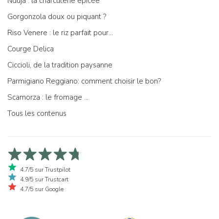
Nduja : la charcuterie épicée
Gorgonzola doux ou piquant ?
Riso Venere : le riz parfait pour...
Courge Delica
Ciccioli, de la tradition paysanne
Parmigiano Reggiano: comment choisir le bon?
Scamorza : le fromage ...
Tous les contenus
4,7/5 sur Trustpilot
4,9/5 sur Trustcart
4,7/5 sur Google