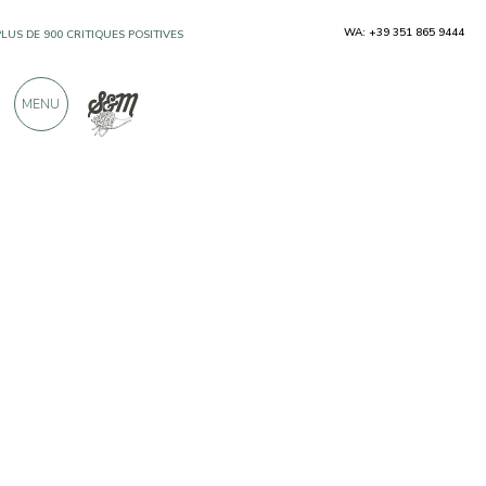
WA: +39 351 865 9444
PLUS DE 900 CRITIQUES POSITIVES
MENU
Producteurs
Larderia Sanguinetti