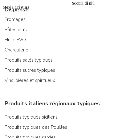
Scopri di più
Maria Cristina
Dispense
Fromages
Pâtes et riz
Huile EVO
Charcuterie
Produits salés typiques
Produits sucrés typiques
Vins, bières et spiritueux
Produits italiens régionaux typiques
Produits typiques siciliens
Produits typiques des Pouilles
Produits typiques sardes