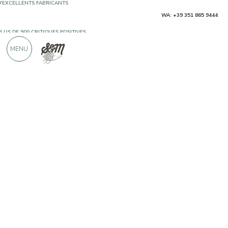
WA: +39 351 865 9444
PLUS DE 900 CRITIQUES POSITIVES
MENU
Producteurs
Gebr. Baldauf GmbH