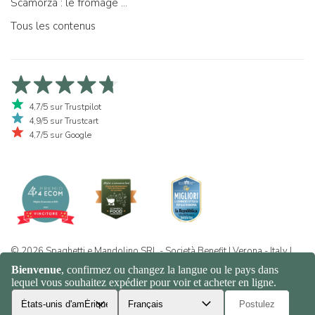
Scamorza : le fromage ...
Tous les contenus
4,7/5 sur Trustpilot
4,9/5 sur Trustcart
4,7/5 sur Google
© 2026 Spaghetti e Mandolino SRL - Società Benefit | Verona - Italy |
+39 351 865 9444 | P.I. IT04913730232 | Certificazione BIO: IT-BIO-
016.380-0110744.2026.001 | REA VR-455804 |
Politique de
confidentialité et de cookies
|
Sitemap