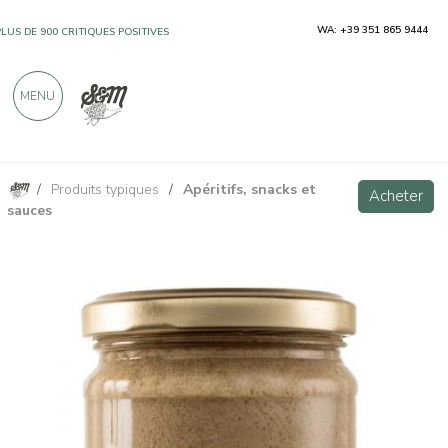
WA: +39 351 865 9444
PLUS DE 900 CRITIQUES POSITIVES
MENU
/
Produits typiques
/
Apéritifs, snacks et
Crème de cèpes 180 g
Acheter
Acheter
sauces