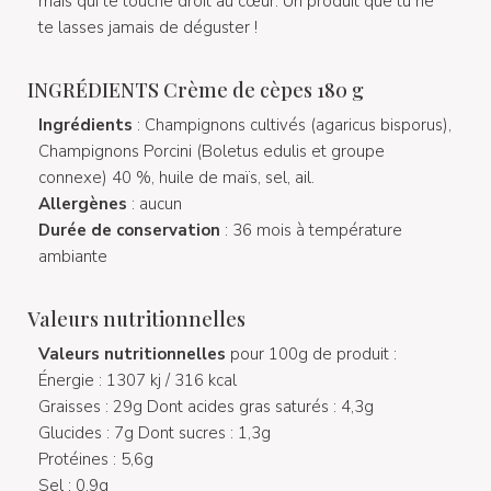
mais qui te touche droit au cœur. Un produit que tu ne
te lasses jamais de déguster !
INGRÉDIENTS Crème de cèpes 180 g
Ingrédients
: Champignons cultivés (agaricus bisporus),
Champignons Porcini (Boletus edulis et groupe
connexe) 40 %, huile de maïs, sel, ail.
Allergènes
: aucun
Durée de conservation
: 36 mois à température
ambiante
Valeurs nutritionnelles
Valeurs nutritionnelles
pour 100g de produit :
Énergie : 1307 kj / 316 kcal
Graisses : 29g Dont acides gras saturés : 4,3g
Glucides : 7g Dont sucres : 1,3g
Protéines : 5,6g
Sel : 0,9g