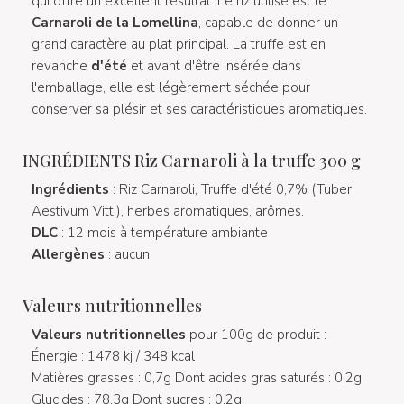
qui offre un excellent résultat. Le riz utilisé est le
Carnaroli de la Lomellina
, capable de donner un
grand caractère au plat principal. La truffe est en
revanche
d'été
et avant d'être insérée dans
l'emballage, elle est légèrement séchée pour
conserver sa plésir et ses caractéristiques aromatiques.
INGRÉDIENTS Riz Carnaroli à la truffe 300 g
Ingrédients
: Riz Carnaroli, Truffe d'été 0,7% (Tuber
Aestivum Vitt.), herbes aromatiques, arômes.
DLC
: 12 mois à température ambiante
Allergènes
: aucun
Valeurs nutritionnelles
Valeurs nutritionnelles
pour 100g de produit :
Énergie : 1478 kj / 348 kcal
Matières grasses : 0,7g Dont acides gras saturés : 0,2g
Glucides : 78,3g Dont sucres : 0,2g