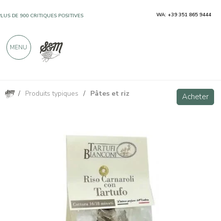
WA: +39 351 865 9444
PLUS DE 900 CRITIQUES POSITIVES
MENU
/
Produits typiques
/
Pâtes et riz
Riz Carnaroli à la truffe 300 g
Acheter
Acheter