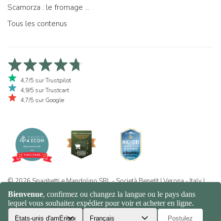
Scamorza : le fromage ...
Tous les contenus
4,7/5 sur Trustpilot
4,9/5 sur Trustcart
4,7/5 sur Google
© 2026 Spaghetti e Mandolino SRL - Società Benefit | Verona - Italy |
+39 351 865 9444 | P.I. IT04913730232 | Certificazione BIO: IT-BIO-
016.380-0110744.2026.001 | REA VR-455804 |
Politique de
confidentialité et de cookies
|
Sitemap