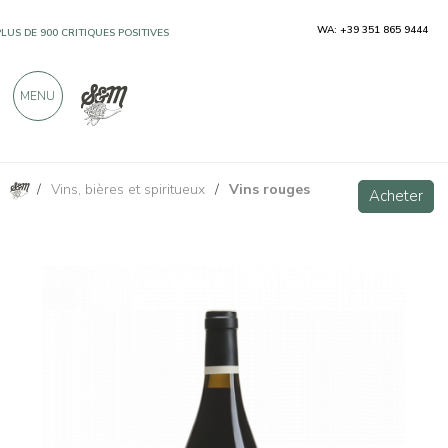
WA: +39 351 865 9444
PLUS DE 900 CRITIQUES POSITIVES
MENU
/
Vins, bières et spiritueux
/
Vins rouges
Pinot noir Bachgart Sudtirol DOC
VIP
Acheter
Acheter