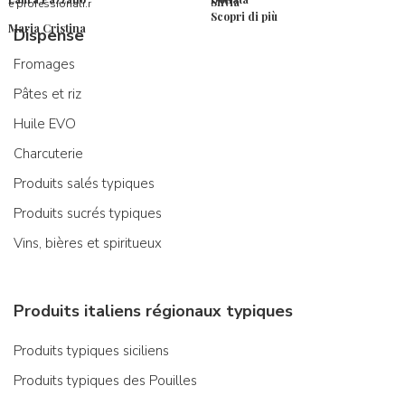
Silvia
e professionali.r
Scopri di più
Maria Cristina
Dispense
Fromages
Pâtes et riz
Huile EVO
Charcuterie
Produits salés typiques
Produits sucrés typiques
Vins, bières et spiritueux
Produits italiens régionaux typiques
Produits typiques siciliens
Produits typiques des Pouilles