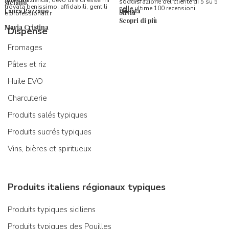
questa azienda, devo dire di essermi
soddisfazione del cliente di 5 su 5
stefano
trovata benissimo, affidabili, gentili
nelle ultime 100 recensioni
Laura Pazzano
Donata
Silvia
e professionali.r
Scopri di più
Maria Cristina
Dispense
Fromages
Pâtes et riz
Huile EVO
Charcuterie
Produits salés typiques
Produits sucrés typiques
Vins, bières et spiritueux
Produits italiens régionaux typiques
Produits typiques siciliens
Produits typiques des Pouilles