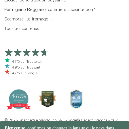
Parmigiano Reggiano: comment choisir le bon?
Scamorza : le fromage ...
Tous les contenus
4,7/5 sur Trustpilot
4,9/5 sur Trustcart
4,7/5 sur Google
© 2026 Spaghetti e Mandolino SRL - Società Benefit | Verona - Italy |
+39 351 865 9444 | P.I. IT04913730232 | Certificazione BIO: IT-BIO-