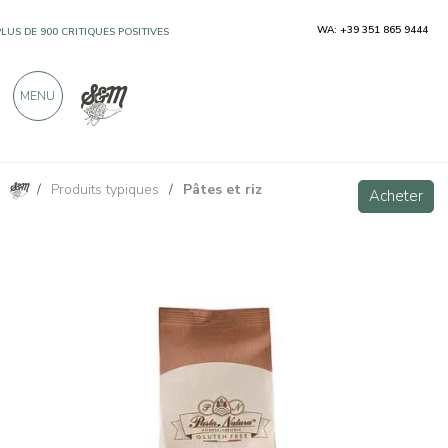
WA: +39 351 865 9444
PLUS DE 900 CRITIQUES POSITIVES
MENU
/
Produits typiques
/
Pâtes et riz
Macaronis au maïs et au riz sans gluten 250 g
Acheter
Acheter