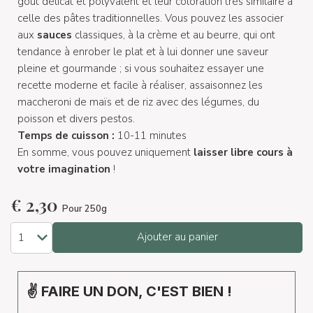
goût délicat et polyvalent et leur coloration très similaire à
celle des pâtes traditionnelles. Vous pouvez les associer
aux
sauces
classiques, à la crème et au beurre, qui ont
tendance à enrober le plat et à lui donner une saveur
pleine et gourmande ; si vous souhaitez essayer une
recette moderne et facile à réaliser, assaisonnez les
maccheroni de maïs et de riz avec des légumes, du
poisson et divers pestos.
Temps de cuisson :
10-11 minutes
En somme, vous pouvez uniquement
laisser libre cours à
votre imagination
!
€
2,30
Pour 250g
Ajouter au panier
✌ FAIRE UN DON, C'EST BIEN !