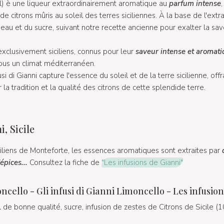
) è une liqueur extraordinairement aromatique au
parfum intense
de citrons mûris au soleil des terres siciliennes. À la base de l'extra
eau et du sucre, suivant notre recette ancienne pour exalter la sa
 exclusivement siciliens, connus pour leur
saveur intense et aromat
 sous un climat méditerranéen.
si di Gianni capture l'essence du soleil et de la terre sicilienne, of
la tradition et la qualité des citrons de cette splendide terre.
i, Sicile
ciliens de Monteforte, les essences aromatiques sont extraites par
d
épices...
Consultez la fiche de
"Les infusions de Gianni"
llo - Gli infusi di Gianni Limoncello - Les infusion
ol de bonne qualité, sucre, infusion de zestes de Citrons de Sicile (