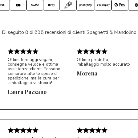
Di seguito 8 di 898 recensioni di clienti Spaghetti & Mandolino
Ottimi formaggi vegani,
Ottimo prodotto,
consegna veloce e ottima
imballaggio molto accurato
assistenza clienti. Possono
Morena
sembrare alte le spese di
spedizione, ma la cura per
l’imballaggio vi stupirà!
Laura Pazzano
5/5
5/5
LP
M*