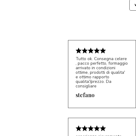
Tutto ok. Consegna celere
, pacco perfetto, formaggio
arrivato in condizioni
ottime, prodotti di qualita'
e ottimo rapporto
qualita'/prezzo. Da
consigliare
5/5
S*
stefano