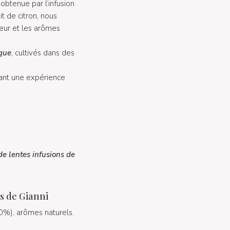
, obtenue par l’infusion
it de citron, nous
veur et les arômes
ique
, cultivés dans des
frant une expérience
e lentes infusions de
s de Gianni
10%), arômes naturels.