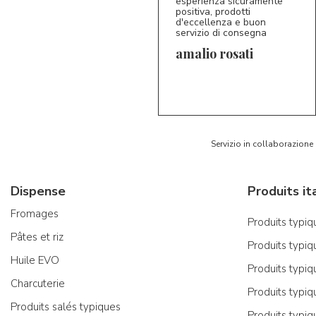
esperienza sicuramente
positiva, prodotti
d'eccellenza e buon
servizio di consegna
amalio rosati
5/5
AR
Servizio in collaborazione
Dispense
Fromages
Produits typiqu
Pâtes et riz
Produits typiq
Huile EVO
Produits typiq
Charcuterie
Produits typiq
Produits salés typiques
Produits typiq