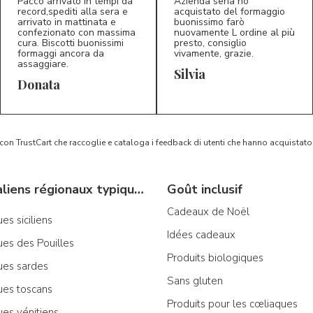
Pacco arrivato in tempi da
Azienda seria ho
record,spediti alla sera e
acquistato del formaggio
arrivato in mattinata e
buonissimo farò
confezionato con massima
nuovamente L ordine al più
cura. Biscotti buonissimi
presto, consiglio
formaggi ancora da
vivamente, grazie.
assaggiare.
Silvia
5/5
5/5
D*
S*
Donata
 con TrustCart che raccoglie e cataloga i feedback di utenti che hanno acquista
Produits italiens régionaux typiques
Goût inclusif
Cadeaux de Noël
es siciliens
Idées cadeaux
ues des Pouilles
Produits biologiques
ues sardes
Sans gluten
ues toscans
Produits pour les cœliaques
ues vénitiens