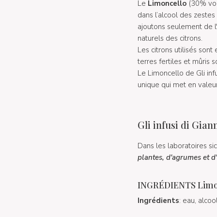
Le
Limoncello
(30% vol
dans l’alcool des zestes 
ajoutons seulement de l'
naturels des citrons.
Les citrons utilisés sont
terres fertiles et mûris
Le Limoncello de Gli infu
unique qui met en valeur 
Gli infusi di Giann
Dans les laboratoires si
plantes, d'agrumes et d'
INGRÉDIENTS Limonce
Ingrédients
: eau, alco