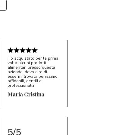
Ho acquistato per la prima
volta alcuni prodotti
alimentari presso questa
azienda, devo dire di
essermi trovata benissimo,
affidabili, gentili e
professionali.r
5/5
MC
Maria Cristina
5/5