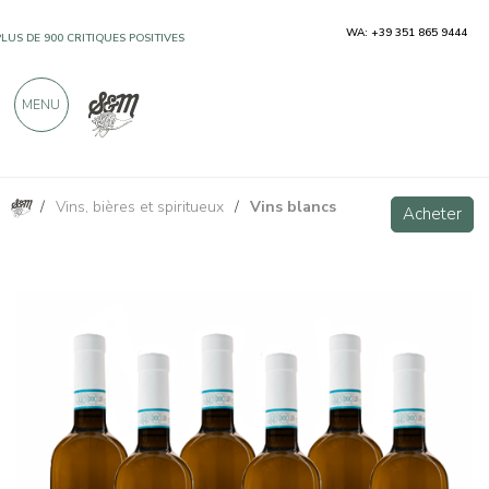
WA: +39 351 865 9444
PLUS DE 900 CRITIQUES POSITIVES
MENU
/
Vins, bières et spiritueux
/
Vins blancs
Falà Falanghina Sannio DOC - 6 bottiglie - Vigne Storte
VIP
Acheter
Acheter