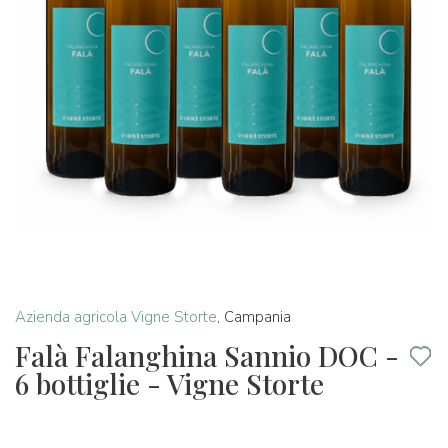
Azienda agricola Vigne Storte
,
Campania
Falà Falanghina Sannio DOC -
6 bottiglie - Vigne Storte