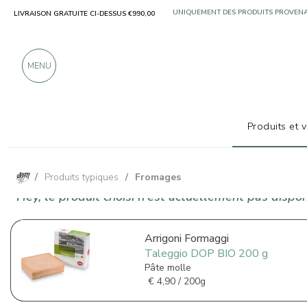
LIVRAISON GRATUITE CI-DESSUS €990,00
UNIQUEMENT DES PRODUITS PROVENA
PLUS DE 900 CRITIQUES POSITIVES
MENU
Produits et 
/
Produits typiques
/
Fromages
Hey, le produit choisi n'est actuellement pas disponi
Arrigoni Formaggi
Taleggio DOP BIO 200 g
Pâte molle
€
4,90 / 200g