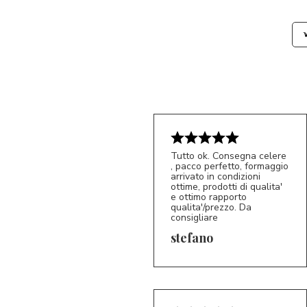
Tutto ok. Consegna celere
, pacco perfetto, formaggio
arrivato in condizioni
ottime, prodotti di qualita'
e ottimo rapporto
qualita'/prezzo. Da
consigliare
5/5
S*
stefano