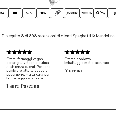
Di seguito 8 di 898 recensioni di clienti Spaghetti & Mandolino
Ottimi formaggi vegani,
Ottimo prodotto,
consegna veloce e ottima
imballaggio molto accurato
assistenza clienti. Possono
Morena
sembrare alte le spese di
spedizione, ma la cura per
l’imballaggio vi stupirà!
Laura Pazzano
5/5
5/5
LP
M*