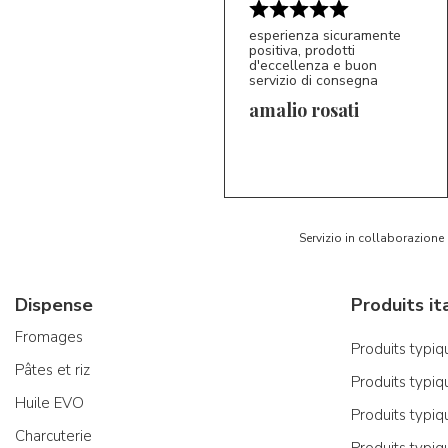
esperienza sicuramente
positiva, prodotti
d'eccellenza e buon
servizio di consegna
amalio rosati
5/5
AR
Servizio in collaborazione
Dispense
Fromages
Produits typiqu
Pâtes et riz
Produits typiq
Huile EVO
Produits typiq
Charcuterie
Produits typiq