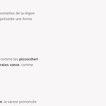
ionnelles de la région
o présente une forme
es comme les
pizzoccheri
rales
conce
, comme
ée
, la saveur prononcée