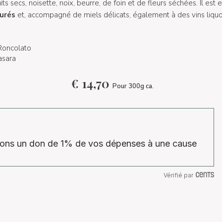
ts secs, noisette, noix, beurre, de foin et de fleurs séchées. Il est 
turés
et, accompagné de miels délicats, également à des vins liquo
Roncolato
asara
€
14,70
Pour 300g ca.
isons un don de 1% de vos dépenses à une cause
Vérifié par