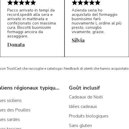
Pacco arrivato in tempi da
Azienda seria ho
record,spediti alla sera e
acquistato del formaggio
arrivato in mattinata e
buonissimo farò
confezionato con massima
nuovamente L ordine al più
cura. Biscotti buonissimi
presto, consiglio
formaggi ancora da
vivamente, grazie.
assaggiare.
Silvia
5/5
5/5
D*
S*
Donata
 con TrustCart che raccoglie e cataloga i feedback di utenti che hanno acquista
Produits italiens régionaux typiques
Goût inclusif
Cadeaux de Noël
es siciliens
Idées cadeaux
ues des Pouilles
Produits biologiques
ues sardes
Sans gluten
ues toscans