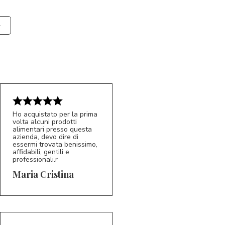
Ho acquistato per la prima
volta alcuni prodotti
alimentari presso questa
azienda, devo dire di
essermi trovata benissimo,
affidabili, gentili e
professionali.r
5/5
MC
Maria Cristina