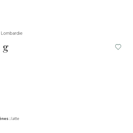
Lombardie
 g
ènes :
latte