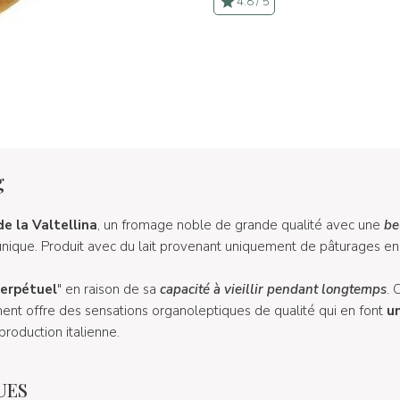
4.8 / 5
g
 de la Valtellina
, un fromage noble de grande qualité avec une
be
unique. Produit avec du lait provenant uniquement de pâturages en
erpétuel
" en raison de sa
capacité à vieillir pendant longtemps
. 
ment offre des sensations organoleptiques de qualité qui en font
u
roduction italienne.
UES