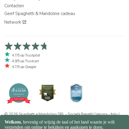
Contacten
Geef Spaghetti & Mandoline cadeau
Network
4,7/5 op Trustpilot
4,9/5 op Trustcart
4,7/5 op Google
© 2026 Spaghetti e Mandolino SRL - Società Benefit | Verona - Italy |
+39 351 865 9444 | P.I. IT04913730232 | Certificazione BIO: IT-BIO-
016.380-0110744.2026.001 | REA VR-455804 |
Privacy- en