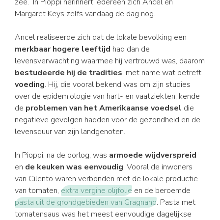
zee. In Pioppi herinnert iedereen zich Ancel en
Margaret Keys zelfs vandaag de dag nog.
Ancel realiseerde zich dat de lokale bevolking een
merkbaar hogere leeftijd
had dan de
levensverwachting waarmee hij vertrouwd was, daarom
bestudeerde hij de tradities
, met name wat betreft
voeding
. Hij, die vooral bekend was om zijn studies
over de epidemiologie van hart- en vaatziekten, kende
de
problemen van het Amerikaanse voedsel
die
negatieve gevolgen hadden voor de gezondheid en de
levensduur van zijn landgenoten.
In Pioppi, na de oorlog, was
armoede wijdverspreid
en
de keuken was eenvoudig
. Vooral de inwoners
van Cilento waren verbonden met de lokale productie
van tomaten,
extra vergine olijfolie
en de beroemde
pasta uit de grondgebieden van Gragnano
. Pasta met
tomatensaus was het meest eenvoudige dagelijkse