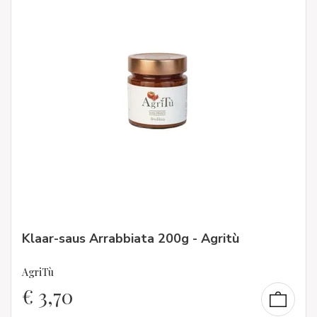
Klaar-saus Arrabbiata 200g - Agritù
AgriTù
€
3,70