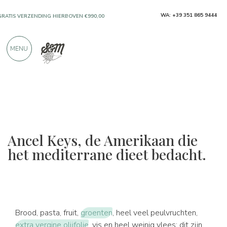
ALLEEN PRODUCTEN VAN UITSTEKENDE
WA: +39 351 865 9444
FABRIKANTEN
MENU
MEER DAN 900 POSITIEVE RECENSIES
Ancel Keys, de Amerikaan die
het mediterrane dieet bedacht.
Brood, pasta, fruit,
groenten
, heel veel peulvruchten,
extra vergine olijfolie
, vis en heel weinig vlees: dit zijn