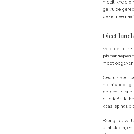
moeilijkheid o
gekruide gerec
deze mee naar 
Dieet lunc
Voor een dieet
pistachepest
moet opgeven
Gebruik voor d
meer voedingss
gerecht is sne
calorieën. Je 
kaas, spinazie 
Breng het wate
aanbakpan, en 