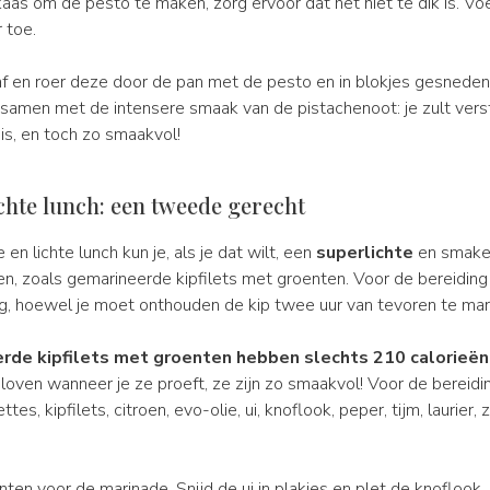
as om de pesto te maken, zorg ervoor dat het niet te dik is. V
 toe.
af en roer deze door de pan met de pesto en in blokjes gesnede
samen met de intensere smaak van de pistachenoot: je zult vers
t is, en toch zo smaakvol!
ichte lunch: een tweede gerecht
 en lichte lunch kun je, als je dat wilt, een
superlichte
en smake
en, zoals gemarineerde kipfilets met groenten. Voor de bereiding
g, hoewel je moet onthouden de kip twee uur van tevoren te mar
rde kipfilets met groenten hebben slechts 210 calorieën
eloven wanneer je ze proeft, ze zijn zo smaakvol! Voor de bereidi
tes, kipfilets, citroen, evo-olie, ui, knoflook, peper, tijm, laurier,
ten voor de marinade. Snijd de ui in plakjes en plet de knoflook.