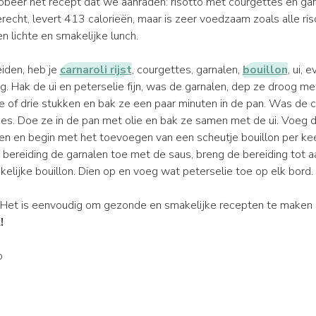
robeer het recept dat we aanraden: risotto met courgettes en gar
cht, levert 413 calorieën, maar is zeer voedzaam zoals alle riso
n lichte en smakelijke lunch.
iden, heb je
carnaroli rijst
, courgettes, garnalen,
bouillon
, ui, 
g. Hak de ui en peterselie fijn, was de garnalen, dep ze droog m
ee of drie stukken en bak ze een paar minuten in de pan. Was de 
kjes. Doe ze in de pan met olie en bak ze samen met de ui. Voeg de
en en begin met het toevoegen van een scheutje bouillon per ke
bereiding de garnalen toe met de saus, breng de bereiding tot a
elijke bouillon. Dien op en voeg wat peterselie toe op elk bord.
 Het is eenvoudig om gezonde en smakelijke recepten te maken 
!
ò