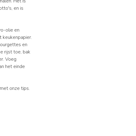
nalen. Het is
tto's, en is
evo-olie en
et keukenpapier.
courgettes en
 rijst toe, bak
er. Voeg
an het einde
met onze tips.