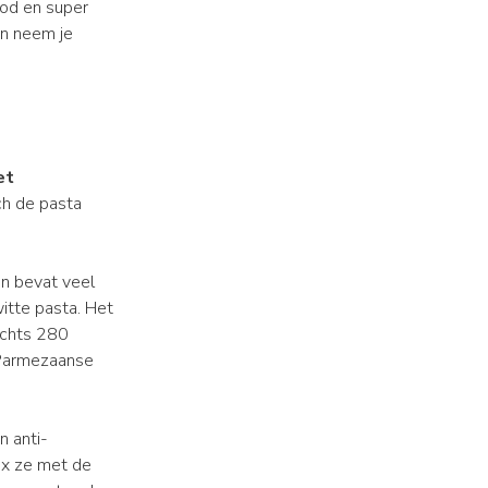
ood en super
en neem je
et
ch de pasta
en bevat veel
itte pasta. Het
echts 280
 Parmezaanse
n anti-
ix ze met de