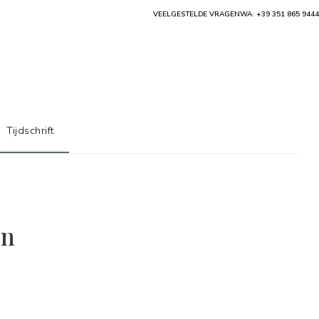
VEELGESTELDE VRAGEN
WA: +39 351 865 9444
Tijdschrift
en