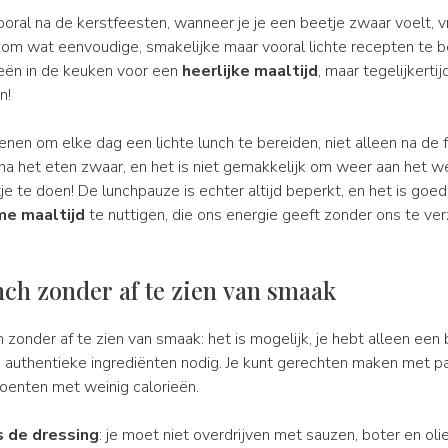
vooral na de kerstfeesten, wanneer je je een beetje zwaar voelt, vr
s om wat eenvoudige, smakelijke maar vooral lichte recepten te b
deeën in de keuken voor een
heerlijke maaltijd
, maar tegelijkertij
n!
denen om elke dag een lichte lunch te bereiden, niet alleen na de
 na het eten zwaar, en het is niet gemakkelijk om weer aan het w
je te doen! De lunchpauze is echter altijd beperkt, en het is go
e maaltijd
te nuttigen, die ons energie geeft zonder ons te ve
nch zonder af te zien van smaak
h zonder af te zien van smaak: het is mogelijk, je hebt alleen een 
authentieke ingrediënten nodig. Je kunt gerechten maken met past
roenten met weinig calorieën.
s de dressing
: je moet niet overdrijven met sauzen, boter en oli