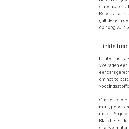
citroensap uit.
Bedek alles met
grill deze in 
op hoog vuur. J
Lichte lunch
Lichte lunch di
We raden een e
eenpansgerech
om het te bere
voedingsstoffe
Om het te bere
munt, peper en
rusten. Snijd 
Blancheren de 
cherrytomaten 