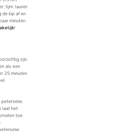
 tijm, laurier.
 de kip af en
 paar minuten
akelijk
!
orzichtig zijn.
en als een
er 25 minuten
eel
, peterselie,
 laat het
tomaten toe.
e
eterselie.