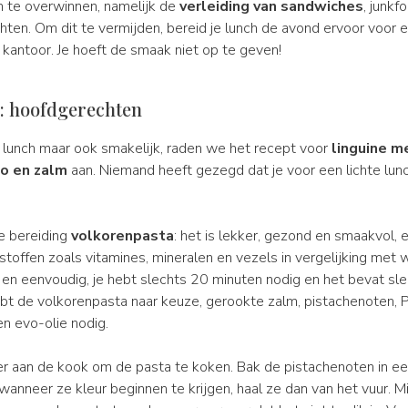
m te overwinnen, namelijk de
verleiding van sandwiches
, junkf
hten. Om dit te vermijden, bereid je lunch de avond ervoor voor 
kantoor. Je hoeft de smaak niet op te geven!
h: hoofdgerechten
 lunch maar ook smakelijk, raden we het recept voor
linguine m
o en zalm
aan. Niemand heeft gezegd dat je voor een lichte lun
!
e bereiding
volkorenpasta
: het is lekker, gezond en smaakvol, 
toffen zoals vitamines, mineralen en vezels in vergelijking met w
l en eenvoudig, je hebt slechts 20 minuten nodig en het bevat sl
hebt de volkorenpasta naar keuze, gerookte zalm, pistachenoten,
en evo-olie nodig.
r aan de kook om de pasta te koken. Bak de pistachenoten in ee
wanneer ze kleur beginnen te krijgen, haal ze dan van het vuur. M