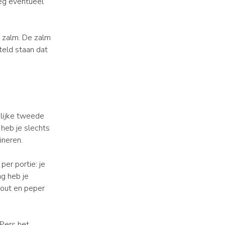
oeg eventueel
n zalm. De zalm
teld staan dat
lijke tweede
 heb je slechts
ineren.
per portie: je
ng heb je
 zout en peper
 Pers het