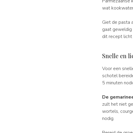
Parmezaanse ka
wat kookwater
Giet de pasta 
gaat geweldig 
dit recept lich
Snelle en l
Voor een snelle
schotel bereid
5 minuten nodi
De gemarinee
zult het niet g
wortels, courget
nodig.
Bereid de groen