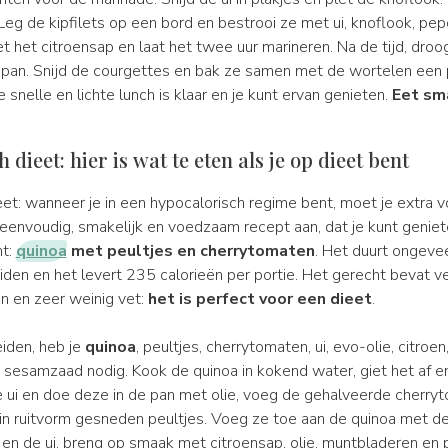
 Leg de kipfilets op een bord en bestrooi ze met ui, knoflook, peper,
 het citroensap en laat het twee uur marineren. Na de tijd, droog
de pan. Snijd de courgettes en bak ze samen met de wortelen een
e snelle en lichte lunch is klaar en je kunt ervan genieten.
Eet sm
 dieet: hier is wat te eten als je op dieet bent
eet: wanneer je in een hypocalorisch regime bent, moet je extra vo
envoudig, smakelijk en voedzaam recept aan, dat je kunt geniet
t:
quinoa
met peultjes en cherrytomaten
. Het duurt ongeve
iden en het levert 235 calorieën per portie. Het gerecht bevat v
n en zeer weinig vet:
het is perfect voor een dieet
.
iden, heb je
quinoa
, peultjes, cherrytomaten, ui, evo-olie, citroen
 sesamzaad nodig. Kook de quinoa in kokend water, giet het af en
de ui en doe deze in de pan met olie, voeg de gehalveerde cherry
in ruitvorm gesneden peultjes. Voeg ze toe aan de quinoa met d
en de ui, breng op smaak met citroensap, olie, muntbladeren en p