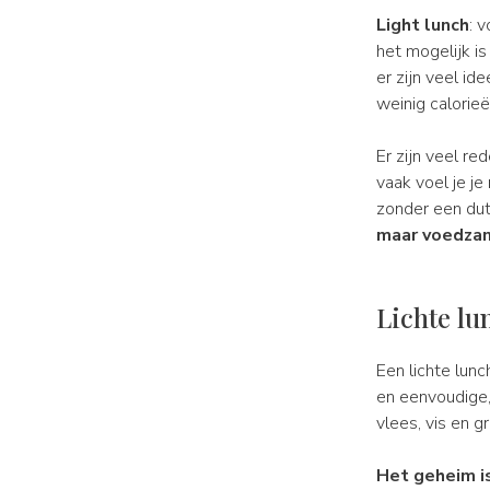
Light lunch
: 
het mogelijk i
er zijn veel i
weinig calorieë
Er zijn veel re
vaak voel je je
zonder een dut
maar voedzam
Lichte lu
Een lichte lunc
en eenvoudige, 
vlees, vis en g
Het geheim i