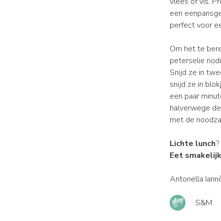
vlees of vis. P
een eenpansgere
perfect voor ee
Om het te bere
peterselie nodi
Snijd ze in tw
snijd ze in blo
een paar minut
halverwege de 
met de noodzak
Lichte lunch
?
Eet smakelijk
Antonella Iann
S&M