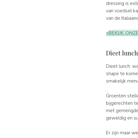
dressing is ext
van voedsel kan
van de Italiaa
»BEKIJK ONZ
Dieet lunch
Dieet lunch: wa
shape te komen
smakelijk menu
Groenten stell
bijgerechten t
met gemengde s
geweldig en sup
Er zijn maar we