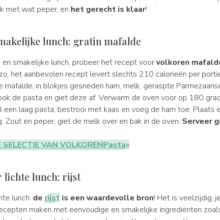
k met wat peper, en
het gerecht is klaar
!
makelijke lunch: gratin mafalde
e en smakelijke lunch, probeer het recept voor
volkoren mafalde
et zo, het aanbevolen recept levert slechts 210 calorieën per porti
je mafalde, in blokjes gesneden ham, melk, geraspte Parmezaanse
ook de pasta en giet deze af. Verwarm de oven voor op 180 grade
 een laag pasta, bestrooi met kaas en voeg de ham toe. Plaats 
g. Zout en peper, giet de melk over en bak in de oven.
Serveer g
E SELECTIE VAN VOLKORENPasta«
lichte lunch: rijst
hte lunch:
de
rijst
is een waardevolle bron
! Het is veelzijdig, j
recepten maken met eenvoudige en smakelijke ingrediënten zoal