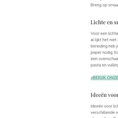
Breng op smaa
Lichte en s
Voor een licht
al lijkt het ni
bereiding heb 
peper nodig. K
een ovenschaal
pasta en vullin
»BEKIJK ONZ
Ideeën voor 
Ideeën voor lic
verschillende 