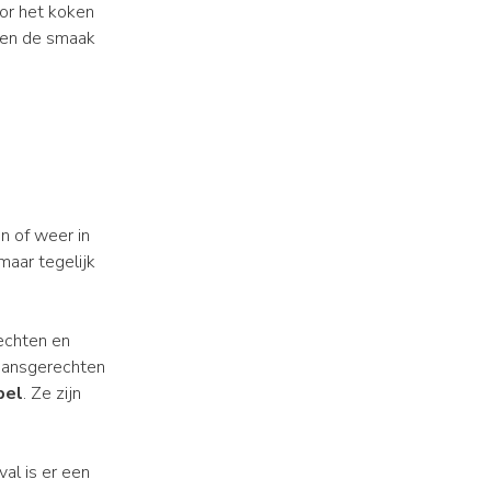
oor het koken
hten de smaak
n of weer in
maar tegelijk
rechten en
npansgerechten
pel
. Ze zijn
al is er een