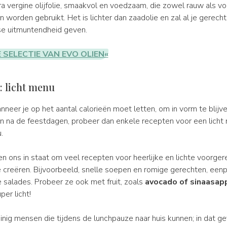
ra vergine olijfolie, smaakvol en voedzaam, die zowel rauw als v
 worden gebruikt. Het is lichter dan zaadolie en zal al je gerec
nse uitmuntendheid geven.
E SELECTIE VAN EVO OLIEN«
: licht menu
nneer je op het aantal calorieën moet letten, om in vorm te blijve
 na de feestdagen, probeer dan enkele recepten voor een licht 
.
en ons in staat om veel recepten voor heerlijke en lichte voorge
e creëren. Bijvoorbeeld, snelle soepen en romige gerechten, ee
alades. Probeer ze ook met fruit, zoals
avocado of sinaasap
er licht!
inig mensen die tijdens de lunchpauze naar huis kunnen; in dat gev