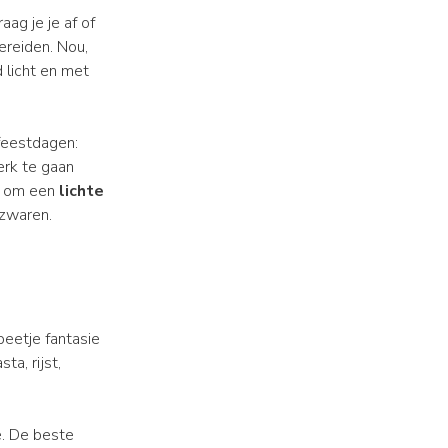
aag je je af of
ereiden. Nou,
d licht en met
 feestdagen:
erk te gaan
ed om een
lichte
rzwaren.
beetje fantasie
a, rijst,
e. De beste