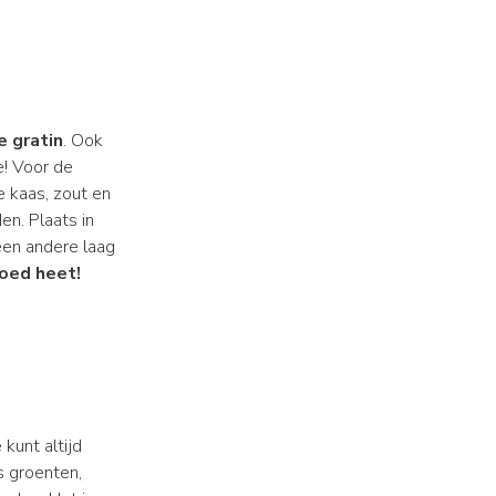
 gratin
. Ook
e! Voor de
 kaas, zout en
n. Plaats in
een andere laag
oed heet!
e kunt altijd
s groenten,