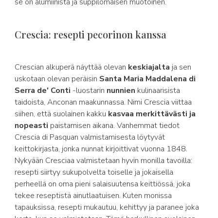
se on alumiinista ja suppilomaisen muotoinen.
Crescia: resepti pecorinon kanssa
Crescian alkuperä näyttää olevan
keskiajalta
ja sen
uskotaan olevan peräisin
Santa Maria Maddalena di
Serra de' Conti
-luostarin
nunnien
kulinaarisista
taidoista, Anconan maakunnassa. Nimi Crescia viittaa
siihen, että suolainen kakku
kasvaa merkittävästi ja
nopeasti
paistamisen aikana. Vanhemmat tiedot
Crescia di Pasquan valmistamisesta löytyvät
keittokirjasta, jonka nunnat kirjoittivat vuonna 1848.
Nykyään Cresciaa valmistetaan hyvin monilla tavoilla:
resepti siirtyy sukupolvelta toiselle ja jokaisella
perheellä on oma pieni salaisuutensa keittiössä, joka
tekee reseptistä ainutlaatuisen. Kuten monissa
tapauksissa, resepti mukautuu, kehittyy ja paranee joka