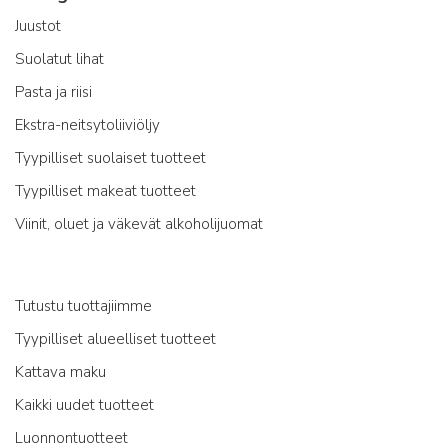
Juustot
Suolatut lihat
Pasta ja riisi
Ekstra-neitsytoliiviöljy
Tyypilliset suolaiset tuotteet
Tyypilliset makeat tuotteet
Viinit, oluet ja väkevät alkoholijuomat
Tutustu tuottajiimme
Tyypilliset alueelliset tuotteet
Kattava maku
Kaikki uudet tuotteet
Luonnontuotteet