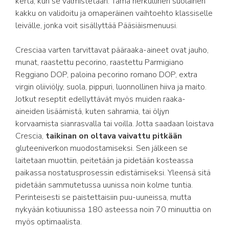
kerta, kun se valmistetaan. Tämä herkullinen suolainen
kakku on validoitu ja omaperäinen vaihtoehto klassiselle
leivälle, jonka voit sisällyttää Pääsiäismenuusi.
Cresciaa varten tarvittavat pääraaka-aineet ovat jauho,
munat, raastettu pecorino, raastettu Parmigiano
Reggiano DOP, paloina pecorino romano DOP, extra
virgin oliiviöljy, suola, pippuri, luonnollinen hiiva ja maito.
Jotkut reseptit edellyttävät myös muiden raaka-
aineiden lisäämistä, kuten sahramia, tai öljyn
korvaamista sianrasvalla tai voilla. Jotta saadaan loistava
Crescia,
taikinan on oltava vaivattu pitkään
gluteeniverkon muodostamiseksi. Sen jälkeen se
laitetaan muottiin, peitetään ja pidetään kosteassa
paikassa nostatusprosessin edistämiseksi. Yleensä sitä
pidetään sammutetussa uunissa noin kolme tuntia.
Perinteisesti se paistettaisiin puu-uuneissa, mutta
nykyään kotiuunissa 180 asteessa noin 70 minuuttia on
myös optimaalista.