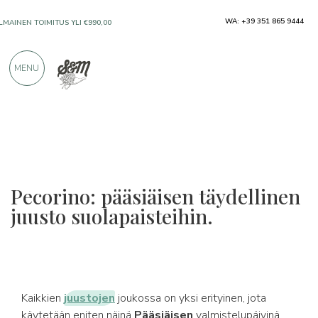
WA: +39 351 865 9444
VAIN ERINOMAISILTA VALMISTAJILTA
MENU
YLI 900 POSITIIVISTA ARVOSTELUA
Pecorino: pääsiäisen täydellinen
juusto suolapaisteihin.
Kaikkien
juustojen
joukossa on yksi erityinen, jota
käytetään eniten näinä
Pääsiäisen
valmistelupäivinä