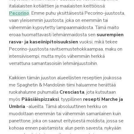
italialaisten kotiäittien ja maalaisten keittiöissä:
Pecorino
. Emme puhu yksittäisestä Pecorino-juustosta,
vaan yleisemmin juustosta, joka on enemmän tai
vähemmän kypsytetty lampaanmaidosta. Tämä maito
eroaa huomattavasti lehmänmaidosta sen
suurempien
rasva- ja kaseiinipitoisuuksien
vuoksi, mikä tekee
Pecorino-juustosta ravitsemustehokkaampaa, maku on
intensiivisempi, mutta myös vähemmän herkkä
verrattuna samantasoisiin lehmänjuustoihin.
Kaikkien tämän juuston alueellisten reseptien joukossa
me Spaghetin & Mandolinin tiimi haluamme herättää
ruokahalunne puhumalla
Cresciasta
, jota kutsutaan
myös
Pääsiäispizzaksi
, tyypillinen
resepti Marche ja
Umbria
-alueilta. Tämä absoluuttinen herkku on
muodoltaan enemmän tai vähemmän samanlainen kuin
panettone, joka on saanut erityisestä moldista, jossa se
kohoaa ennen paistamista: alun perin savesta, nykyään