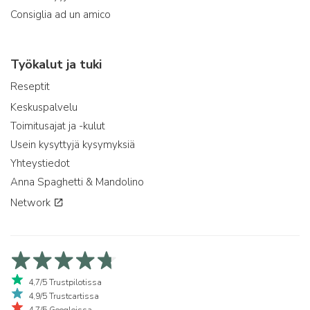
Consiglia ad un amico
Työkalut ja tuki
Reseptit
Keskuspalvelu
Toimitusajat ja -kulut
Usein kysyttyjä kysymyksiä
Yhteystiedot
Anna Spaghetti & Mandolino
Network
4,7/5 Trustpilotissa
4,9/5 Trustcartissa