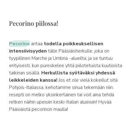
Pecorino piilossa!
Pecorino
antaa
todella poikkeuksellisen
intensiivisyyden
tälle Pääsiäisherkulle, joka on
tyypillinen Marche ja Umbria -alueilta, ja se tuntuu
erityisesti, kun pureskelee yhtä piilotetuista kuutioista
taikinan sisällä.
Herkullista syötäväksi yhdessä
leikkeleiden kanssa!
Jos et ole vielä kokeillut sitä
Pohjois-Italiassa, kehotamme sinua tekemään niin:
resepti on melko yksinkertainen tai voit aina tehdä
retken näihin upeisiin keski-Italian alueisiin! Hyvää
Pääsiäistä pecorinon maulla!