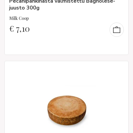
Pecanipähkinästä valmistettu Bagnolese-
juusto 300g
Milk Coop
€
7,10