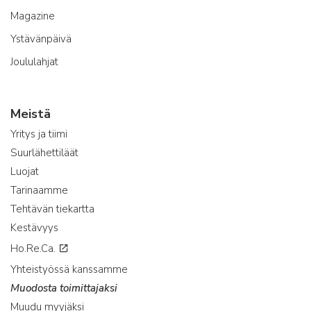
Magazine
Ystävänpäivä
Joululahjat
Meistä
Yritys ja tiimi
Suurlähettiläät
Luojat
Tarinaamme
Tehtävän tiekartta
Kestävyys
Ho.Re.Ca.
Yhteistyössä kanssamme
Muodosta toimittajaksi
Muudu myyjäksi