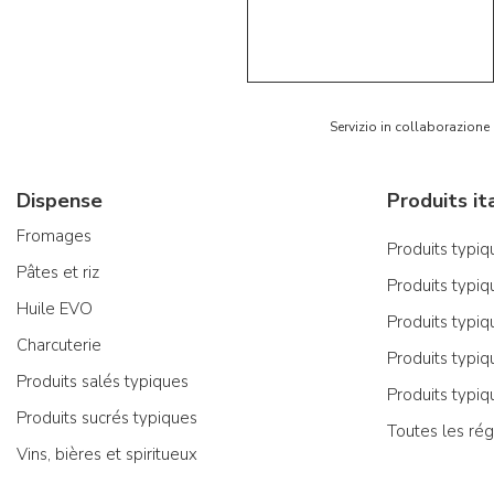
5/5
AR
Servizio in collaborazione
Dispense
Fromages
Produits typiqu
Pâtes et riz
Produits typiq
Huile EVO
Produits typiq
Charcuterie
Produits typiq
Produits salés typiques
Produits typiq
Produits sucrés typiques
Toutes les rég
Vins, bières et spiritueux