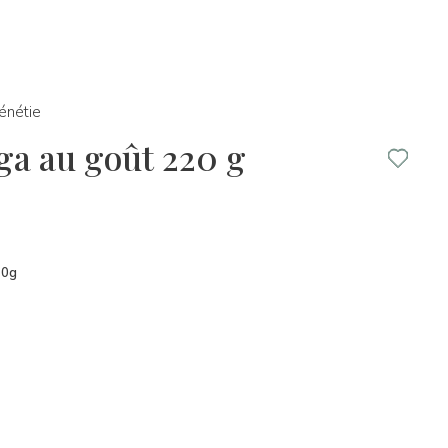
énétie
ga au goût 220 g
20g