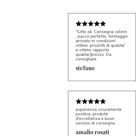
Tutto ok. Consegna celere
, pacco perfetto, formaggio
arrivato in condizioni
ottime, prodotti di qualita'
e ottimo rapporto
qualita'/prezzo. Da
consigliare
5/5
S*
stefano
esperienza sicuramente
positiva, prodotti
d'eccellenza e buon
servizio di consegna
amalio rosati