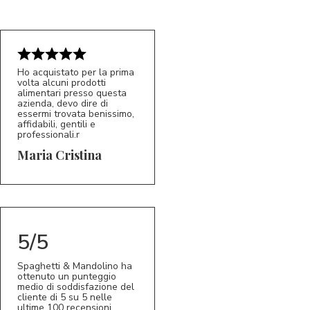
Ho acquistato per la prima
volta alcuni prodotti
alimentari presso questa
azienda, devo dire di
essermi trovata benissimo,
affidabili, gentili e
professionali.r
5/5
MC
Maria Cristina
5/5
Spaghetti & Mandolino ha
ottenuto un punteggio
medio di soddisfazione del
cliente di 5 su 5 nelle
ultime 100 recensioni