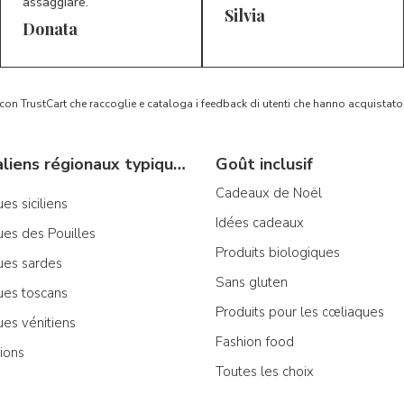
assaggiare.
Silvia
5/5
5/5
D*
S*
Donata
 con TrustCart che raccoglie e cataloga i feedback di utenti che hanno acquista
Produits italiens régionaux typiques
Goût inclusif
Cadeaux de Noël
es siciliens
Idées cadeaux
ues des Pouilles
Produits biologiques
ues sardes
Sans gluten
ues toscans
Produits pour les cœliaques
ues vénitiens
Fashion food
ions
Toutes les choix