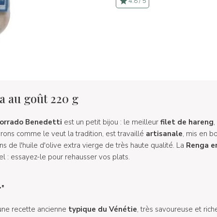
4.8 / 5
 au goût 220 g
orrado Benedetti
est un petit bijou : le meilleur
filet de hareng
,
ons comme le veut la tradition, est travaillé
artisanale
, mis en b
s de l'huile d'olive extra vierge de très haute qualité. La
Renga e
el : essayez-le pour rehausser vos plats.
"
une recette ancienne
typique du Vénétie
, très savoureuse et rich