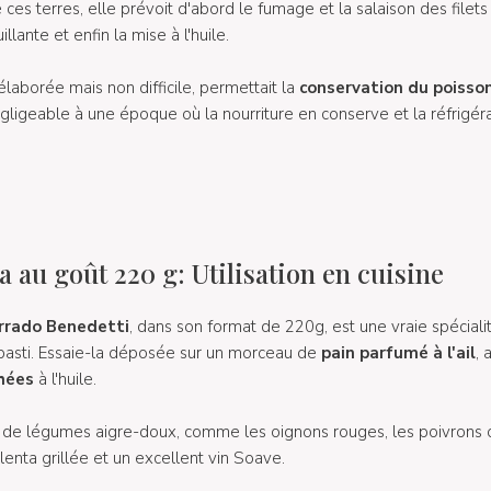
 ces terres, elle prévoit d'abord le fumage et la salaison des filets
lante et enfin la mise à l'huile.
laborée mais non difficile, permettait la
conservation du poisso
égligeable à une époque où la nourriture en conserve et la réfrigéra
au goût 220 g: Utilisation en cuisine
orrado Benedetti
, dans son format de 220g, est une vraie spéciali
ipasti. Essaie-la déposée sur un morceau de
pain parfumé à l'ail
,
hées
à l'huile.
e légumes aigre-doux, comme les oignons rouges, les poivrons ou
lenta grillée et un excellent vin Soave.