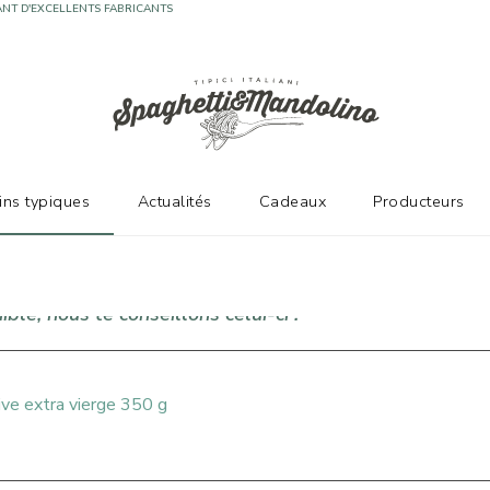
NT D'EXCELLENTS FABRICANTS
vins typiques
Actualités
Cadeaux
Producteurs
ble, nous te conseillons celui-ci !
live extra vierge 350 g