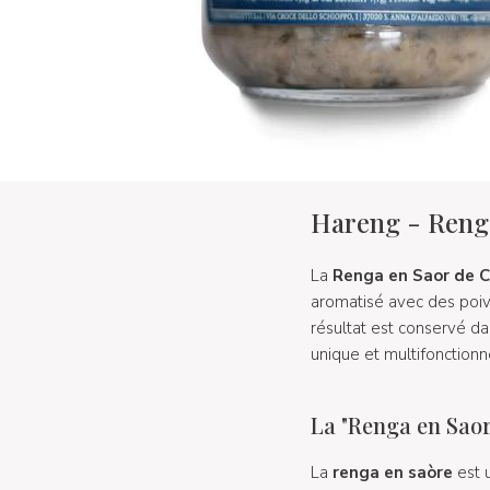
Hareng - Renga
La
Renga en Saor de C
aromatisé avec des poivr
résultat est conservé dan
unique et multifonctionn
La "Renga en Saor
La
renga en saòre
est 