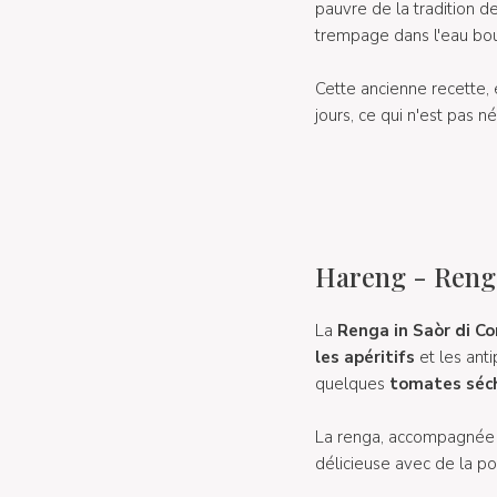
pauvre de la tradition de
trempage dans l'eau bouil
Cette ancienne recette, é
jours, ce qui n'est pas n
Hareng - Renga 
La
Renga in Saòr di C
les apéritifs
et les ant
quelques
tomates séc
La renga, accompagnée d
délicieuse avec de la po