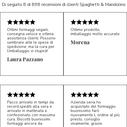
Di seguito 8 di 898 recensioni di clienti Spaghetti & Mandolino
Ottimi formaggi vegani,
Ottimo prodotto,
consegna veloce e ottima
imballaggio molto accurato
assistenza clienti. Possono
Morena
sembrare alte le spese di
spedizione, ma la cura per
l’imballaggio vi stupirà!
Laura Pazzano
5/5
5/5
LP
M*
Pacco arrivato in tempi da
Azienda seria ho
record,spediti alla sera e
acquistato del formaggio
arrivato in mattinata e
buonissimo farò
confezionato con massima
nuovamente L ordine al più
cura. Biscotti buonissimi
presto, consiglio
formaggi ancora da
vivamente, grazie.