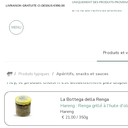
LIVRAISON GRATUITE CI-DESSUS €990,00
UNIQUEMENT DES PRODUITS PROVENA
PLUS DE 900 CRITIQUES POSITIVES
MENU
Produits et 
/
Produits typiques
/
Apéritifs, snacks et sauces
Hey, le produit choisi n'est actuellement pas disponi
La Bottega della Renga
Hareng : Renga grillé à l'huile d'o
Hareng
€
21,00 / 350g