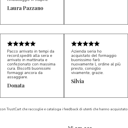
Laura Pazzano
5/5
5/5
LP
M*
Pacco arrivato in tempi da
Azienda seria ho
record,spediti alla sera e
acquistato del formaggio
arrivato in mattinata e
buonissimo farò
confezionato con massima
nuovamente L ordine al più
cura. Biscotti buonissimi
presto, consiglio
formaggi ancora da
vivamente, grazie.
assaggiare.
Silvia
5/5
5/5
D*
S*
Donata
 con TrustCart che raccoglie e cataloga i feedback di utenti che hanno acquista