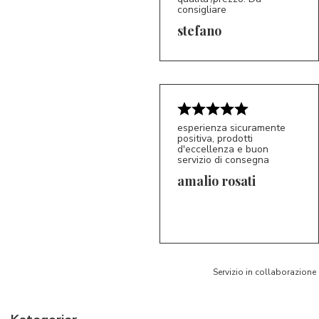
consigliare
5/5
S*
stefano
esperienza sicuramente
positiva, prodotti
d'eccellenza e buon
servizio di consegna
amalio rosati
5/5
AR
Servizio in collaborazione