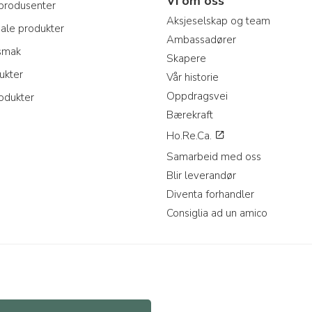
Vi om oss
produsenter
Aksjeselskap og team
nale produkter
Ambassadører
 smak
Skapere
ukter
Vår historie
Oppdragsvei
odukter
Bærekraft
Ho.Re.Ca.
Samarbeid med oss
Blir leverandør
Diventa forhandler
Consiglia ad un amico