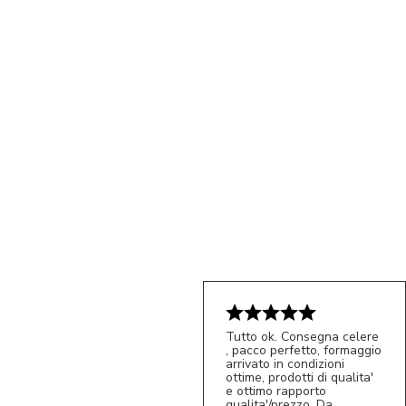
Tutto ok. Consegna celere
, pacco perfetto, formaggio
arrivato in condizioni
ottime, prodotti di qualita'
e ottimo rapporto
qualita'/prezzo. Da