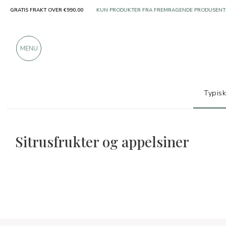
GRATIS FRAKT OVER €990,00
KUN PRODUKTER FRA FREMRAGENDE PRODUSENT
OVER 900 POSITIVE ANMELDELSER
MENU
Typis
Typiske produkter
Frukt og sitrusfrukter
Sitrusfrukter og appelsiner