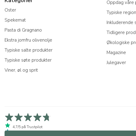
Kategorier
Oppdag våre 
Oster
Typiske regio
Spekemat
Inkluderende
Pasta di Gragnano
Tidligere prod
Ekstra jomfru olivenolje
Økologiske pr
Typiske salte produkter
Magazine
Typiske søte produkter
Julegaver
Viner, øl og sprit
4,7/5 på Trustpilot
4,9/5 på Trustcart