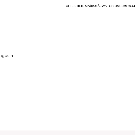
OFTE STILTE SPØRSMÅL
WA: +39 351 865 9444
agasin