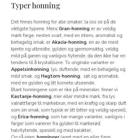
Typer honning
Det finnes honning for alle smaker, la oss se på de
viktigste typene. Mens
Gran-honning
er av veldig
mørk farge, nesten svart, med en intens, aromatisk og
behagelig smak, er
Akacia-honning
, en av de mest
kjente og utbredte, gylden og gjennomsiktig, veldig
mild på ganen og vanligvis flytende, da den ikke har en
tendens til å krystallisere. To originale varianter er
Appelsinhonning
, lys, duftende, med en behagelig og
mild smak, og
Hagtorn-honning
,
søt og aromatisk,
med en gylden og litt kornete utseende.
Blant honningene som er rike på mineraler, finner vi
Kastanje-honning
, mer eller mindre mørk, fra lys
valnøttfarge til mørkebrun, med en kraftig og skarp duft
som sin smak, som typisk er litt bitter og veldig spesiell,
og
Erica-honning
, som har mange varianter, vanligvis i
farger som varierer fra gylden til mørkerød,
halvflytende, spesiell og med karakter.
Og så igjen,
honninger
laget med en eller flere