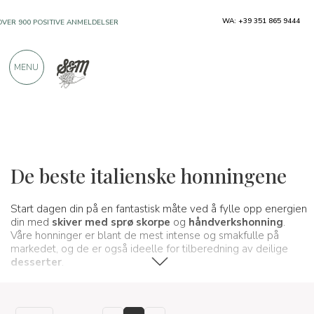
WA: +39 351 865 9444
OVER 900 POSITIVE ANMELDELSER
MENU
Typiske produkter
Syltetøy og honninger
De beste italienske honningene
Start dagen din på en fantastisk måte ved å fylle opp energien
din med
skiver med sprø skorpe
og
håndverkshonning
.
Våre honninger er blant de mest intense og smakfulle på
markedet, og de er også ideelle for tilberedning av deilige
desserter
.