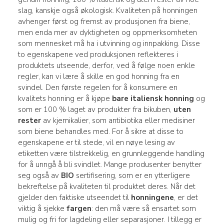
slag, kanskje også økologisk. Kvaliteten på honningen
avhenger først og fremst av produsjonen fra biene,
men enda mer av dyktigheten og oppmerksomheten
som mennesket må ha i utvinning og innpakking. Disse
to egenskapene ved produksjonen reflekteres i
produktets utseende, derfor, ved å følge noen enkle
regler, kan vi lære å skille en god honning fra en
svindel. Den første regelen for å konsumere en
kvalitets honning er å kjøpe
bare italiensk honning
og
som er 100 % laget av produkter fra bikuben,
uten
rester
av kjemikalier, som antibiotika eller medisiner
som biene behandles med. For å sikre at disse to
egenskapene er til stede, vil en nøye lesing av
etiketten være tilstrekkelig, en grunnleggende handling
for å unngå å bli svindlet. Mange produsenter benytter
seg også av
BIO
sertifisering, som er en ytterligere
bekreftelse på kvaliteten til produktet deres. Når det
gjelder den faktiske utseendet til
honningene
, er det
viktig å sjekke
fargen
: den må være så ensartet som
mulig og fri for lagdeling eller separasjoner. I tillegg er