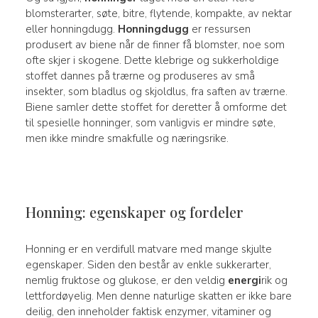
blomsterarter, søte, bitre, flytende, kompakte, av nektar
eller honningdugg.
Honningdugg
er ressursen
produsert av biene når de finner få blomster, noe som
ofte skjer i skogene. Dette klebrige og sukkerholdige
stoffet dannes på trærne og produseres av små
insekter, som bladlus og skjoldlus, fra saften av trærne.
Biene samler dette stoffet for deretter å omforme det
til spesielle honninger, som vanligvis er mindre søte,
men ikke mindre smakfulle og næringsrike.
Honning: egenskaper og fordeler
Honning er en verdifull matvare med mange skjulte
egenskaper. Siden den består av enkle sukkerarter,
nemlig fruktose og glukose, er den veldig
energi
rik og
lettfordøyelig. Men denne naturlige skatten er ikke bare
deilig, den inneholder faktisk enzymer, vitaminer og