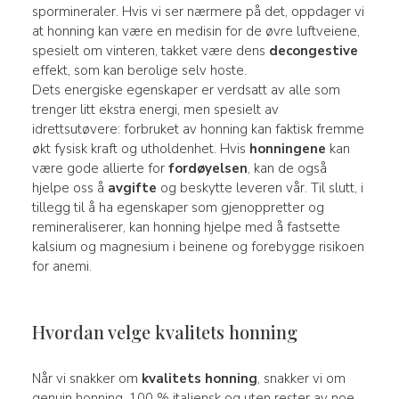
spormineraler. Hvis vi ser nærmere på det, oppdager vi
at honning kan være en medisin for de øvre luftveiene,
spesielt om vinteren, takket være dens
decongestive
effekt, som kan berolige selv hoste.
Dets energiske egenskaper er verdsatt av alle som
trenger litt ekstra energi, men spesielt av
idrettsutøvere: forbruket av honning kan faktisk fremme
økt fysisk kraft og utholdenhet. Hvis
honningene
kan
være gode allierte for
fordøyelsen
, kan de også
hjelpe oss å
avgifte
og beskytte leveren vår. Til slutt, i
tillegg til å ha egenskaper som gjenoppretter og
remineraliserer, kan honning hjelpe med å fastsette
kalsium og magnesium i beinene og forebygge risikoen
for anemi.
Hvordan velge kvalitets honning
Når vi snakker om
kvalitets honning
, snakker vi om
genuin honning, 100 % italiensk og uten rester av noe