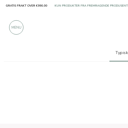
GRATIS FRAKT OVER €990,00
KUN PRODUKTER FRA FREMRAGENDE PRODUSENT
OVER 900 POSITIVE ANMELDELSER
MENU
Typis
Typiske produkter
Ferske grønnsaker