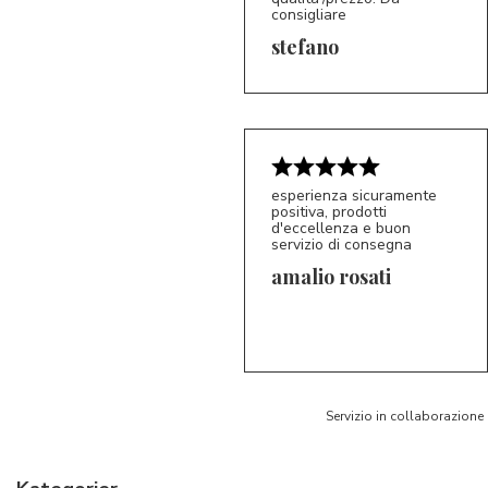
consigliare
5/5
S*
stefano
esperienza sicuramente
positiva, prodotti
d'eccellenza e buon
servizio di consegna
amalio rosati
5/5
AR
Servizio in collaborazione