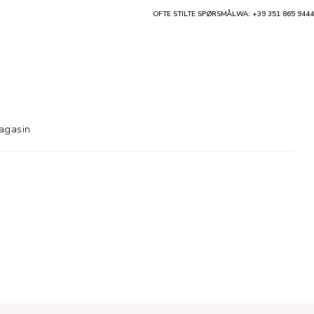
OFTE STILTE SPØRSMÅL
WA: +39 351 865 9444
agasin