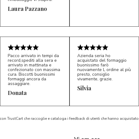
Laura Pazzano
5/5
5/5
LP
M*
Pacco arrivato in tempi da
Azienda seria ho
record,spediti alla sera e
acquistato del formaggio
arrivato in mattinata e
buonissimo farò
confezionato con massima
nuovamente L ordine al più
cura. Biscotti buonissimi
presto, consiglio
formaggi ancora da
vivamente, grazie.
assaggiare.
Silvia
5/5
5/5
D*
S*
Donata
 con TrustCart che raccoglie e cataloga i feedback di utenti che hanno acquista