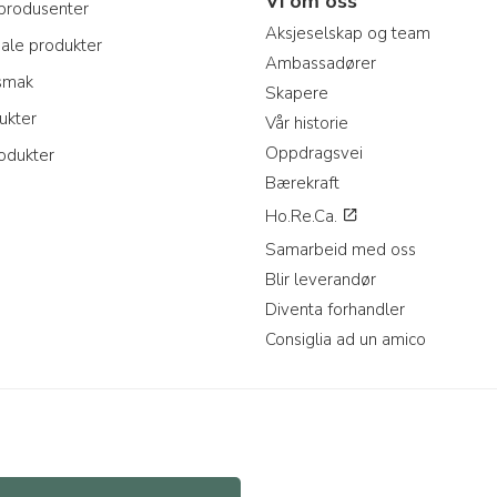
Vi om oss
produsenter
Aksjeselskap og team
nale produkter
Ambassadører
 smak
Skapere
ukter
Vår historie
Oppdragsvei
odukter
Bærekraft
Ho.Re.Ca.
Samarbeid med oss
Blir leverandør
Diventa forhandler
Consiglia ad un amico