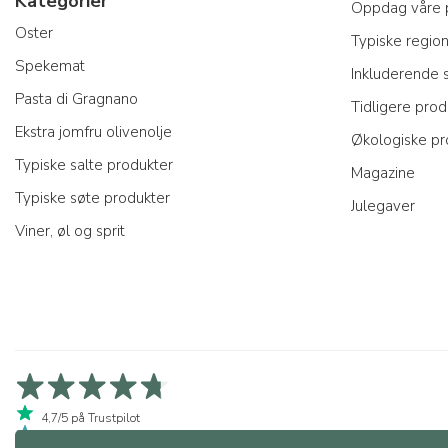
Kategorier
Oppdag våre 
Oster
Typiske regio
Spekemat
Inkluderende
Pasta di Gragnano
Tidligere prod
Ekstra jomfru olivenolje
Økologiske pr
Typiske salte produkter
Magazine
Typiske søte produkter
Julegaver
Viner, øl og sprit
4,7/5 på Trustpilot
4,9/5 på Trustcart