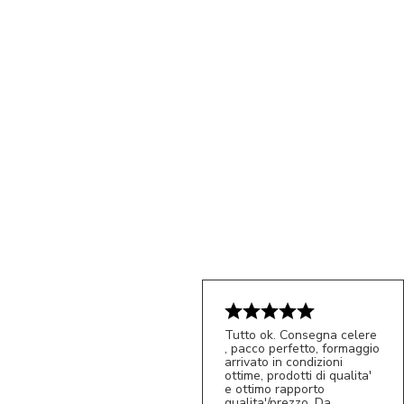
Tutto ok. Consegna celere
, pacco perfetto, formaggio
arrivato in condizioni
ottime, prodotti di qualita'
e ottimo rapporto
qualita'/prezzo. Da