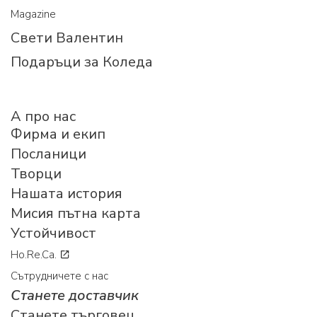
Magazine
Свети Валентин
Подаръци за Коледа
A про нас
Фирма и екип
Посланици
Творци
Нашата история
Мисия пътна карта
Устойчивост
Ho.Re.Ca.
Сътрудничете с нас
Станете доставчик
Станете търговец