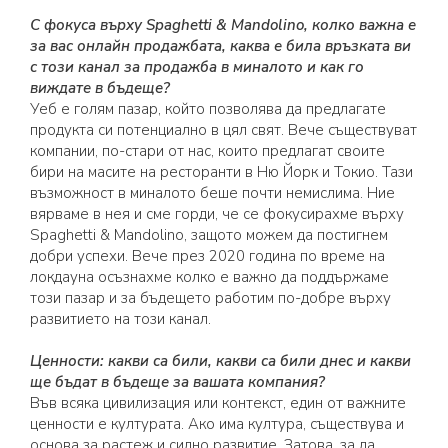
С фокуса върху Spaghetti & Mandolino, колко важна е
за вас онлайн продажбата, каква е била връзката ви
с този канал за продажба в миналото и как го
виждате в бъдеще?
Уеб е голям пазар, който позволява да предлагате
продукта си потенциално в цял свят. Вече съществуват
компании, по-стари от нас, които предлагат своите
бири на масите на ресторанти в Ню Йорк и Токио. Тази
възможност в миналото беше почти немислима. Ние
вярваме в нея и сме горди, че се фокусирахме върху
Spaghetti & Mandolino, защото можем да постигнем
добри успехи. Вече през 2020 година по време на
локдауна осъзнахме колко е важно да поддържаме
този пазар и за бъдещето работим по-добре върху
развитието на този канал.
Ценности: какви са били, какви са били днес и какви
ще бъдат в бъдеще за вашата компания?
Във всяка цивилизация или контекст, един от важните
ценности е културата. Ако има култура, съществува и
основа за растеж и силно развитие. Затова, за да