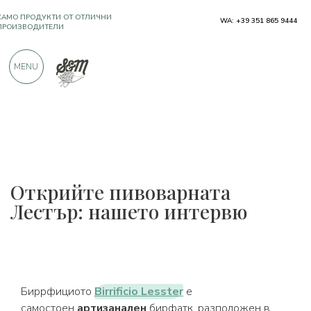
САМО ПРОДУКТИ ОТ ОТЛИЧНИ
WA: +39 351 865 9444
ПРОИЗВОДИТЕЛИ
MENU
OЩЕ 900 ПОЛОЖИТЕЛНИ ОТЗИВИ
Открийте пивоварната
Лестър: нашето интервю
Биррфициото
Birrificio Lesster
е
самостоен
артизанален
бирфатк, разположен в