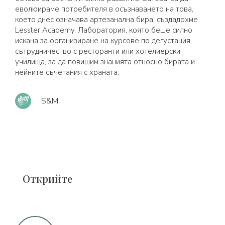
еволюираме потребителя в осъзнаването на това,
което днес означава артезанална бира, създадохме
Lesster Academy. Лаборатория, която беше силно
искана за организиране на курсове по дегустация,
сътрудничество с ресторанти или хотелиерски
училища, за да повишим знанията относно бирата и
нейните съчетания с храната.
S&M
Открийте