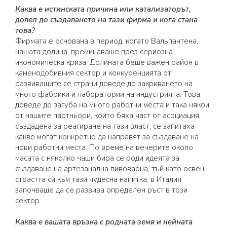
Каква е истинската причина или катализаторът,
довел до създаването на тази фирма и кога стана
това?
Фирмата е основана в период, когато Вальпантена,
нашата долина, преминаваше през сериозна
икономическа криза. Долината беше важен район в
каменодобивния сектор и конкуренцията от
развиващите се страни доведе до закриването на
много фабрики и лаборатории на индустрията. Това
доведе до загуба на много работни места и така някои
от нашите партньори, които бяха част от асоциация,
създадена за реагиране на тази власт, се запитаха
какво могат конкретно да направят за създаване на
нови работни места. По време на вечерите около
масата с няколко чаши бира се роди идеята за
създаване на артезанална пивоварна, тъй като освен
страстта си към тази чудесна напитка, в Италия
започваше да се развива определен ръст в този
сектор.
Каква е вашата връзка с родната земя и нейната