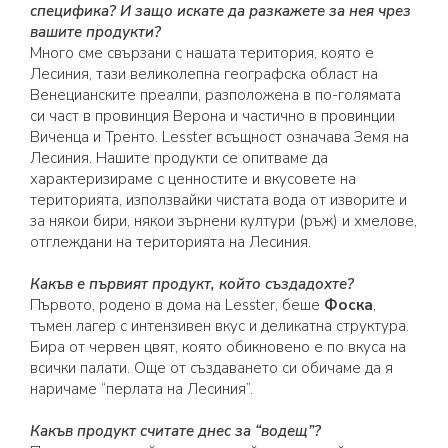
специфика? И защо искате да разкажете за нея чрез
вашите продукти?
Много сме свързани с нашата територия, която е
Лесиния, тази великолепна географска област на
Венецианските преалпи, разположена в по-голямата
си част в провинция Верона и частично в провинции
Виченца и Тренто. Lesster всъщност означава Земя на
Лесиния. Нашите продукти се опитваме да
характеризираме с ценностите и вкусовете на
територията, използвайки чистата вода от изворите и
за някои бири, някои зърнени култури (ръж) и хмелове,
отглеждани на територията на Лесиния.
Какъв е първият продукт, който създадохте?
Първото, родено в дома на Lesster, беше
Фоска
,
тъмен лагер с интензивен вкус и деликатна структура.
Бира от червен цвят, която обикновено е по вкуса на
всички палати. Още от създаването си обичаме да я
наричаме “перлата на Лесиния”.
Какъв продукт считате днес за “водещ”?