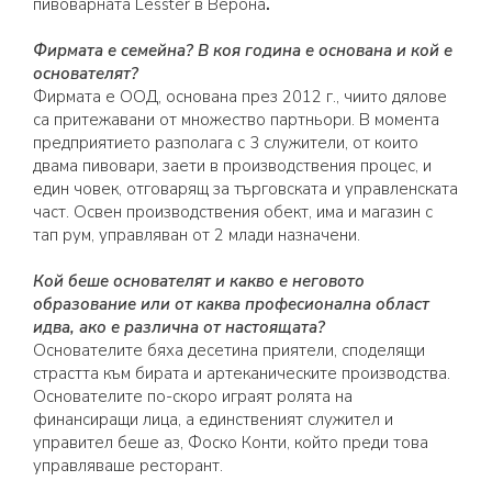
пивоварната Lesster в Верона
.
Фирмата е семейна? В коя година е основана и кой е
основателят?
Фирмата е ООД, основана през 2012 г., чиито дялове
са притежавани от множество партньори. В момента
предприятието разполага с 3 служители, от които
двама пивовари, заети в производствения процес, и
един човек, отговарящ за търговската и управленската
част. Освен производствения обект, има и магазин с
тап рум, управляван от 2 млади назначени.
Кой беше основателят и какво е неговото
образование или от каква професионална област
идва, ако е различна от настоящата?
Основателите бяха десетина приятели, споделящи
страстта към бирата и артеканическите производства.
Основателите по-скоро играят ролята на
финансиращи лица, а единственият служител и
управител беше аз, Фоско Конти, който преди това
управляваше ресторант.