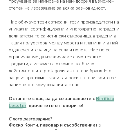
проучване за намиране на най-добрия възможен
степен на изразяване за всяка разновидност.
Ние обичаме тези артисани, тези производители на
уникални, сертифицирани и многократно наградени
деликатеси: те са истински съкровища, вградени в
нашия полуостров между морета и планини и в най-
отдалечените улици на села и полета. Ние не се
ограничаваме да изживяваме само техните
продукти, а искаме да открием по-близо
действителните protagonistas на този бранд. Ето
защо изпратихме някои въпроси на тези, които се
занимават с комуникацията с нас.
Останете с нас, за да се запознаете с
Birrificio
Lesster
: прочетете отговорите!
С кого разговаряме?
Фоско Конти
,
пивовар и съсобственик
на