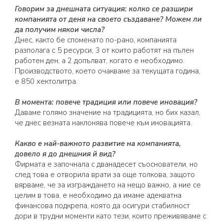
Говорим за днешната ситуация: колко се разшири
компанията от деня на своето създаване? Можем ли
да получим някои числа?
Днес, както бе споменато по-рано, компанията
разполага с 5 ресурси, 3 от които работят на пълен
работен ден, а 2 допълват, когато е необходимо.
Производството, което очакваме за текущата година,
е 850 хектолитра.
В момента: повече традиция или повече иновация?
Даваме голямо значение на традицията, но бих казал,
че днес везната наклонява повече към иновацията.
Какво е най-важното развитие на компанията,
довело я до днешния й вид?
Фирмата е започнала с дванадесет съоснователи, но
след това е отворила врати за още толкова, защото
вярваме, че за изграждането на нещо важно, а ние се
целим в това, е необходимо да имаме адекватна
финансова подкрепа, която да осигури стабилност
дори в трудни моменти като тези, които преживяваме с