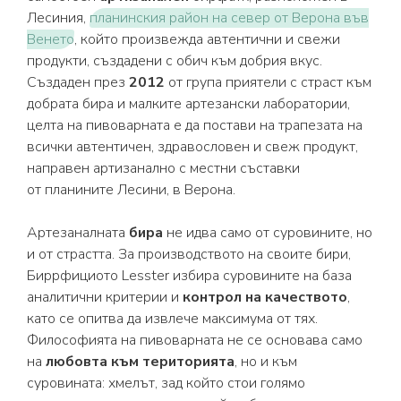
Лесиния,
планинския район на север от Верона във
Венето
, който произвежда автентични и свежи
продукти, създадени с обич към добрия вкус.
Създаден през
2012
от група приятели с страст към
добрата бира и малките артезански лаборатории,
целта на пивоварната е да постави на трапезата на
всички автентичен, здравословен и свеж продукт,
направен артизанално с местни съставки
от планините Лесини, в Верона.
Артезаналната
бира
не идва само от суровините, но
и от страстта. За производството на своите бири,
Биррфициото Lesster избира суровините на база
аналитични критерии и
контрол на качеството
,
като се опитва да извлече максимума от тях.
Философията на пивоварната не се основава само
на
любовта към територията
, но и към
суровината: хмелът, зад който стои голямо