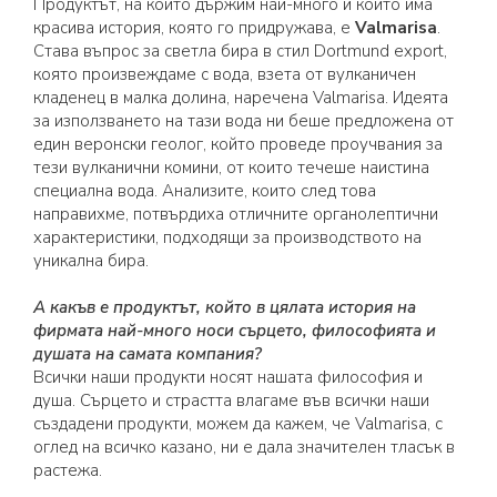
Продуктът, на който държим най-много и който има
красива история, която го придружава, е
Valmarisa
.
Става въпрос за светла бира в стил Dortmund export,
която произвеждаме с вода, взета от вулканичен
кладенец в малка долина, наречена Valmarisa. Идеята
за използването на тази вода ни беше предложена от
един веронски геолог, който проведе проучвания за
тези вулканични комини, от които течеше наистина
специална вода. Анализите, които след това
направихме, потвърдиха отличните органолептични
характеристики, подходящи за производството на
уникална бира.
А какъв е продуктът, който в цялата история на
фирмата най-много носи сърцето, философията и
душата на самата компания?
Всички наши продукти носят нашата философия и
душа. Сърцето и страстта влагаме във всички наши
създадени продукти, можем да кажем, че Valmarisa, с
оглед на всичко казано, ни е дала значителен тласък в
растежа.