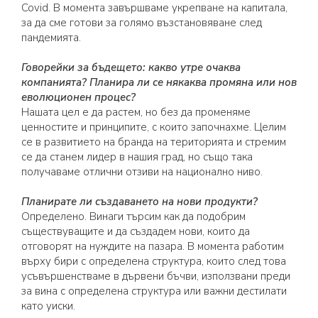
Covid. В момента завършваме укрепване на капитала,
за да сме готови за голямо възстановяване след
пандемията.
Говорейки за бъдещето: какво утре очаква
компанията? Планира ли се някаква промяна или нов
еволюционен процес?
Нашата цел е да растем, но без да променяме
ценностите и принципите, с които започнахме. Целим
се в развитието на бранда на територията и стремим
се да станем лидер в нашия град, но също така
получаваме отлични отзиви на национално ниво.
Планирате ли създаването на нови продукти?
Определено. Винаги търсим как да подобрим
съществуващите и да създадем нови, които да
отговорят на нуждите на пазара. В момента работим
върху бири с определена структура, които след това
усъвършенстваме в дървени бъчви, използвани преди
за вина с определена структура или важни дестилати
като уиски.