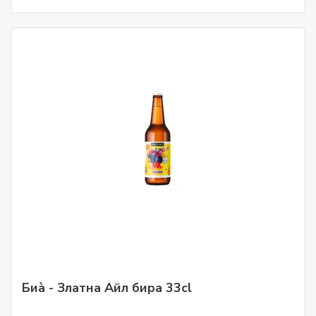
Биà - Златна Айл бира 33cl