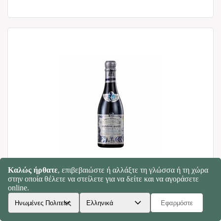
Μπαλσάμικο ξίδι Μόντενα IGP "1 Ασημένιο
Μετάλλιο" - Acetaia Giusti