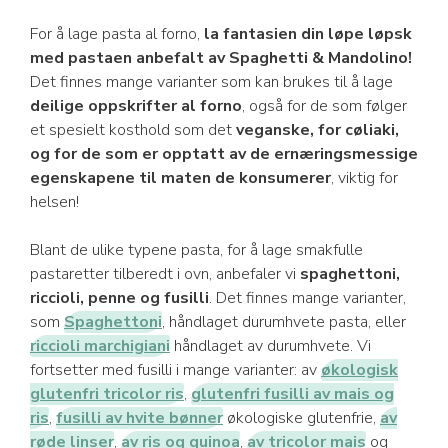
For å lage pasta al forno,
la fantasien din løpe løpsk
med pastaen anbefalt av Spaghetti & Mandolino!
Det finnes mange varianter som kan brukes til å lage
deilige oppskrifter al forno
, også for de som følger
et spesielt kosthold som det
veganske, for cøliaki,
og for de som er opptatt av de ernæringsmessige
egenskapene til maten de konsumerer
, viktig for
helsen!
Blant de ulike typene pasta, for å lage smakfulle
pastaretter tilberedt i ovn, anbefaler vi
spaghettoni,
riccioli, penne og fusilli
. Det finnes mange varianter,
som
Spaghettoni
, håndlaget durumhvete pasta, eller
riccioli marchigiani
håndlaget av durumhvete. Vi
fortsetter med fusilli i mange varianter: av
økologisk
glutenfri tricolor ris
,
glutenfri fusilli av mais og
ris
,
fusilli av hvite bønner
økologiske glutenfrie,
av
røde linser
,
av ris og quinoa
,
av tricolor mais
og