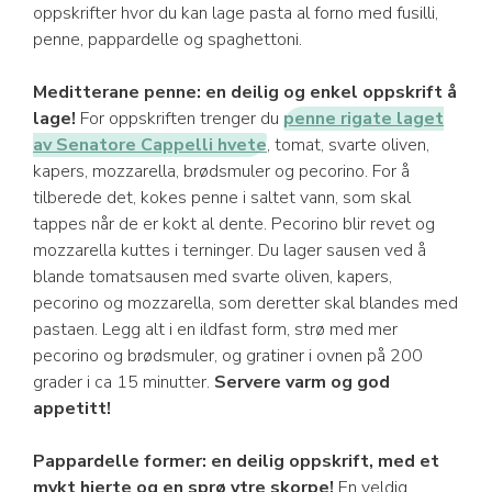
oppskrifter hvor du kan lage pasta al forno med fusilli,
penne, pappardelle og spaghettoni.
Meditterane penne: en deilig og enkel oppskrift å
lage!
For oppskriften trenger du
penne rigate laget
av Senatore Cappelli hvete
, tomat, svarte oliven,
kapers, mozzarella, brødsmuler og pecorino. For å
tilberede det, kokes penne i saltet vann, som skal
tappes når de er kokt al dente. Pecorino blir revet og
mozzarella kuttes i terninger. Du lager sausen ved å
blande tomatsausen med svarte oliven, kapers,
pecorino og mozzarella, som deretter skal blandes med
pastaen. Legg alt i en ildfast form, strø med mer
pecorino og brødsmuler, og gratiner i ovnen på 200
grader i ca 15 minutter.
Servere varm og god
appetitt!
Pappardelle former: en deilig oppskrift, med et
mykt hjerte og en sprø ytre skorpe!
En veldig