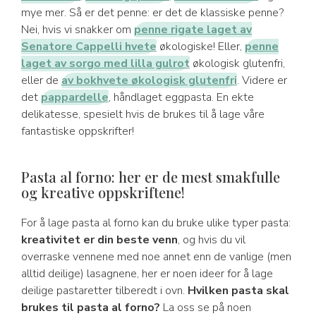
mye mer. Så er det penne: er det de klassiske penne?
Nei, hvis vi snakker om
penne rigate laget av
Senatore Cappelli hvete
økologiske! Eller,
penne
laget av sorgo med lilla gulrot
økologisk glutenfri,
eller de
av bokhvete økologisk glutenfri
. Videre er
det
pappardelle
, håndlaget eggpasta. En ekte
delikatesse, spesielt hvis de brukes til å lage våre
fantastiske oppskrifter!
Pasta al forno: her er de mest smakfulle
og kreative oppskriftene!
For å lage pasta al forno kan du bruke ulike typer pasta:
kreativitet er din beste venn
, og hvis du vil
overraske vennene med noe annet enn de vanlige (men
alltid deilige) lasagnene, her er noen ideer for å lage
deilige pastaretter tilberedt i ovn.
Hvilken pasta skal
brukes til pasta al forno?
La oss se på noen