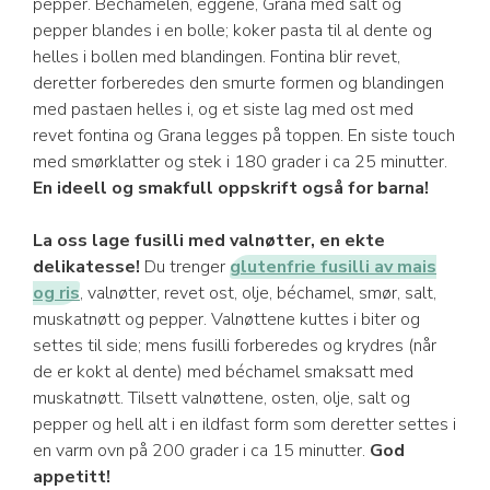
pepper. Béchamelen, eggene, Grana med salt og
pepper blandes i en bolle; koker pasta til al dente og
helles i bollen med blandingen. Fontina blir revet,
deretter forberedes den smurte formen og blandingen
med pastaen helles i, og et siste lag med ost med
revet fontina og Grana legges på toppen. En siste touch
med smørklatter og stek i 180 grader i ca 25 minutter.
En ideell og smakfull oppskrift også for barna!
La oss lage fusilli med valnøtter, en ekte
delikatesse!
Du trenger
glutenfrie fusilli av mais
og ris
, valnøtter, revet ost, olje, béchamel, smør, salt,
muskatnøtt og pepper. Valnøttene kuttes i biter og
settes til side; mens fusilli forberedes og krydres (når
de er kokt al dente) med béchamel smaksatt med
muskatnøtt. Tilsett valnøttene, osten, olje, salt og
pepper og hell alt i en ildfast form som deretter settes i
en varm ovn på 200 grader i ca 15 minutter.
God
appetitt!