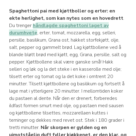
Spaghettoni pai med kjøttboller og erter: en
ekte herlighet, som kan nytes som en hovedrett
.
Du trenger
håndlagde spaghettoni laget av
durumhvete
, erter, tomat, mozzarella, egg, selleri,
persille, basilikum, Grana ost, hakket storfekjøtt, olje,
salt, pepper og gammelt brød. Lag kjøttbollene ved å
blande bløtt brød med kjøtt, egg, Grana, persille, salt og
pepper. Kjøttbollene skal være ganske små! Hakk
selleri og løk og la det steke i en kasserolle med olje;
tilsett erter og tomat og la det koke i omtrent 20
minutter. Tilsett kjøttbollene og basilikum og fortsett å
lage mat i ytterligere 20 minutter. I mellomtiden koker
du pastaen al dente. Når den er drenert, forberedes
ildfast formen smurt med olje, og pastaen med sausen
og kjøttbollene tilsettes, mozzarellaen kuttes i
terninger og dekkes med revet ost. Stek i 180 grader i
tretti minutter.
Når skorpen er gylden og en
uimotståelig duft fyller kjøkkenet, er den klar, og