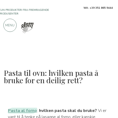
KUN PRODUKTER FRA FREMRAGENDE
WA: +39 351 865 9444
PRODUSENTER
MENU
OVER 900 POSITIVE ANMELDELSER
Pasta til ovn: hvilken pasta å
bruke for en deilig rett?
Pasta al forno
:
hvilken pasta skal du bruke?
Vi er
vant til å tenke på lasagne al forno, eller kanskje