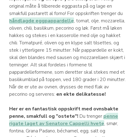
original måte å tilberede eggpasta på og lage en
smakfull pastarett al forno! For oppskriften trenger du
håndlagde eggpappardelle
, tomat, olje, mozzarella,
oliven, chili, basilikum, pecorino og løk. Først må løken
hakkes og stekes i en kasserolle med olje og hakket
chili. Tomatpuré, oliven og en klype salt tilsettes, og
stek i ytterligere 15 minutter. Når pappardelle er kokt,
skal den blandes med sausen og mozzarellaen skjært i
terninger. Alt skal fordeles i formene til
pappardelleformene, som deretter skal stekes med et
basilikumblad på toppen, ved 180 grader i 20 minutter.
Når de er ute av ovnen, drysses de med flak av
pecorino og serveres:
en ekte delikatesse!
Her er en fantastisk oppskrift med ovnsbakte
penne, smakfull og "ostete"!
Du trenger
penne
rigate laget av Senatore Cappelli hvete
, smør,
fontina, Grana Padano, béchamel, egg, salt og