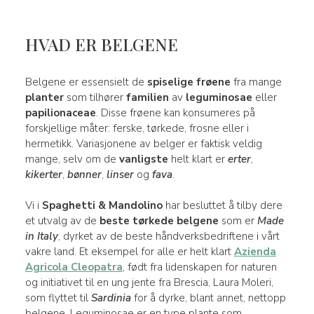
HVAD ER BELGENE
Belgene er essensielt de
spiselige frøene
fra mange
planter
som tilhører
familien
av
leguminosae
eller
papilionaceae
. Disse frøene kan konsumeres på
forskjellige måter: ferske, tørkede, frosne eller i
hermetikk. Variasjonene av belger er faktisk veldig
mange, selv om de
vanligste
helt klart er
erter
,
kikerter
,
bønner
,
linser
og
fava
.
Vi i
Spaghetti & Mandolino
har besluttet å tilby dere
et utvalg av de
beste tørkede belgene
som er
Made
in Italy
, dyrket av de beste håndverksbedriftene i vårt
vakre land. Et eksempel for alle er helt klart
Azienda
Agricola Cleopatra
, født fra lidenskapen for naturen
og initiativet til en ung jente fra Brescia, Laura Moleri,
som flyttet til
Sardinia
for å dyrke, blant annet, nettopp
belgene. Leguminosae er en type plante som