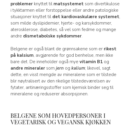
problemer
knyttet til
matsystemet
som divertikulose
i tykktarmen eller forstoppelse eller andre patologiske
situasjoner knyttet til
det kardiovaskulære systemet
,
som milde dyslipidemier, hjerte- og karsykdommer,
aterosklerose, diabetes, så vel som fedme og mange
andre
dismetabolske sykdommer
.
Belgene er også blant de grønnsakene som er
rikest
på kalsium
, avgjørende for god benhelse, men ikke
bare det. De inneholder også mye
vitamin B1
og
andre mineraler
som
jern
og
kalium
; likevel, sagt
dette, en visst mengde av mineralene som er tilstede
blir nøytralisert av den rikelige tilstedeværelsen av
fytater, antinæringsstoffer som kjemisk binder seg til
mineralene og reduserer absorpsjonen.
BELGENE SOM HOVEDPERSONER I
VEGETARISK OG VEGANSK KJØKKEN