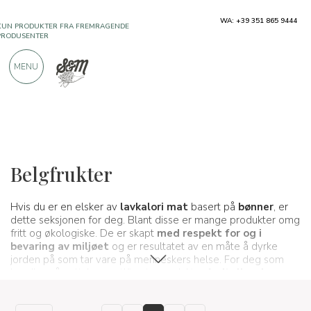
KUN PRODUKTER FRA FREMRAGENDE
WA: +39 351 865 9444
PRODUSENTER
MENU
OVER 900 POSITIVE ANMELDELSER
Typiske produkter
Mel, frø og korn
Belgfrukter
Hvis du er en elsker av
lavkalori mat
basert på
bønner
, er
dette seksjonen for deg. Blant disse er mange produkter omg
fritt og økologiske. De er skapt
med respekt for og i
bevaring av miljøet
og er resultatet av en måte å dyrke
jorden på som tar vare på menneskers helse. For deg som
handler på nett, kun sertifiserte produkter fra
italienske
utmerkede selskaper
.