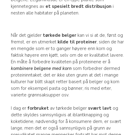
kjennetegnes av
et spesielt bredt distribusjon
i
nesten alle habitater på planeten.
Når det gjelder
tørkede belger
kan vi si at de, først og
fremst, er en utmerket
kilde til proteiner
, siden de har
en mengde som er to ganger høyere enn korn og
faktisk høyere enn kjøtt, selv om de er kvalitativt lavere.
En måte å forbedre kvaliteten på proteinene er å
kombinere belgene med korn
som forbedrer dermed
proteininntaket; det er ikke uten grunn at det i mange
kulturer har blitt skapt retter basert på belger og korn
som for eksempel pasta og bønner, ris med erter,
varierte grønnsaksupper osv.
I dag er
forbruket
av tørkede belger
svært lavt
og
dette skyldes sannsynligvis at iblantknapping og
koketidene, nødvendig for å konsumere dem, er svært
lange, men det er også sannsynligvis på grunn av
prejudikatet mange mennesker fortsatt har mot denne