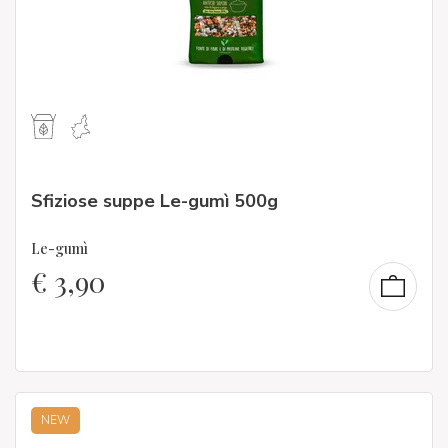
Sfiziose suppe Le-gumì 500g
Le-gumì
€
3,90
NEW