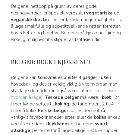
Belgene, nettopp på grunn av deres gode
næringsverdier, er spesielt verdsatt i
vegetariske
og
veganske dietter
. Det er faktisk mange muligheter for
å lage smakfulle og appetittvekkende retter: forretter,
hovedretter og tilbehør. Belgene på kjøkkenet gir deg
virkelig mulighet til å slippe løs fantasien din!
BELGER: BRUK I KJØKKENET
Belgene kan
konsumeres 3 eller 4 ganger i uken
i
hovedsak, og det er veldig viktig å vite hvordan man
skal lage dem (du kan også være interessert i:
linser
hvordan å lage
).
Tørkede belger
må være
i bløt
i 24
timer før de settes til
koking
; de tar omtrent 2 til 4
timer å koke.
Ferske belger
spises derimot
rå
,
vanligvis favabønner eller erter, eller de
kokes
enkelt
ved å koke dem. I
kjøkkenet
er belgene
svært
allsidige
, perfekte for å lage deilige rustikke supper,