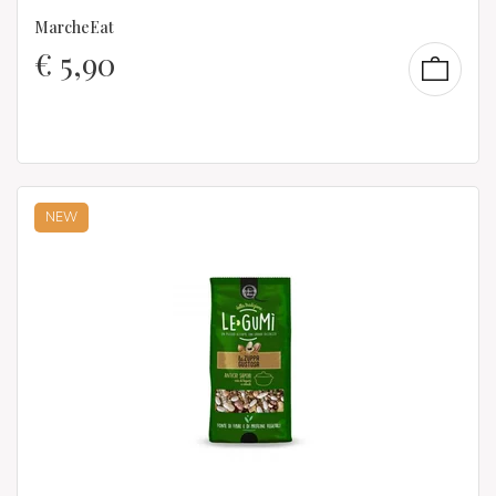
MarcheEat
€
5,90
NEW