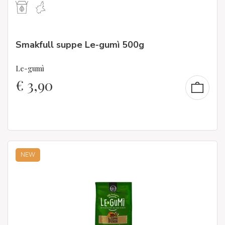
Smakfull suppe Le-gumì 500g
Le-gumì
€
3,90
NEW