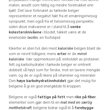
maten, ansett som fattig og mindre foretrukket enn
kjøtt. Det lave forbruket av tørkede belger
representerer et negativt fakt fra et ernæringsmessig
synspunkt, men også fra et helsemessig perspektiv,
siden disse matvarene er i stand til å
senke
kolesterolnivåene
i blodet, takket være at de
inneholder
lecitin
, en fosfolipid.
Kikerter er uten tvil den mest
kaloriske
belgen blant de
som er nevnt tidligere, mens
erter
er de
minst
kaloriske
. Vær oppmerksom på: innholdet av proteiner,
fett og karbohydrater i tørkede belger er omtrent
dobbelt så høyt som for ferske, mot en lavere mengde
vann, og de er også rikere på vitaminer og mineraler.
Den
høye karbohydratinnholdet
gjør det mulig for
belgene å gi en god energikilde til kroppen.
Belgene er også
fattige på fett
men
rike på fiber
,
elementer som gjør dem til en
mat med en særlig
metthetskraft
; belgene bidrar også til å
forebygge