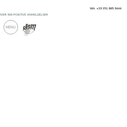
WA: +39 351 865 9444
OVER 900 POSITIVE ANMELDELSER
MENU
Produsenter
Azienda Agricola Cleopatra