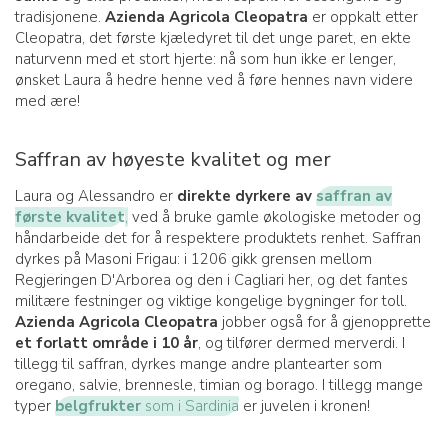
tradisjonene.
Azienda Agricola Cleopatra
er oppkalt etter
Cleopatra, det første kjæledyret til det unge paret, en ekte
naturvenn med et stort hjerte: nå som hun ikke er lenger,
ønsket Laura å hedre henne ved å føre hennes navn videre
med ære!
Saffran av høyeste kvalitet og mer
Laura og Alessandro er
direkte dyrkere av
saffran av
første kvalitet
,
ved å bruke gamle økologiske metoder og
håndarbeide det for å respektere produktets renhet. Saffran
dyrkes på Masoni Frigau: i 1206 gikk grensen mellom
Regjeringen D'Arborea og den i Cagliari her, og det fantes
militære festninger og viktige kongelige bygninger for toll.
Azienda Agricola Cleopatra
jobber også for å gjenopprette
et forlatt område i 10 år
, og tilfører dermed merverdi. I
tillegg til saffran, dyrkes mange andre plantearter som
oregano, salvie, brennesle, timian og borago. I tillegg mange
typer
belgfrukter
som i Sardinia
er juvelen i kronen!