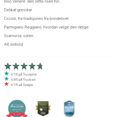
Riso Venere: den rette risen for...
Delikat gresskar
Ciccioli, fra tradisjonen fra bondelivet
Parmigiano Reggiano: hvordan velge den riktige
Scamorza: osten...
Alt innhold
4,7/5 på Trustpilot
4,9/5 på Trustcart
4,7/5 på Google