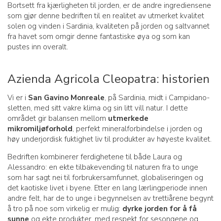
Bortsett fra kjærligheten til jorden, er de andre ingrediensene
som gjør denne bedriften til en realitet av utmerket kvalitet
solen og vinden i Sardinia, kvaliteten på jorden og saltvannet
fra havet som omgir denne fantastiske øya og som kan
pustes inn overalt.
Azienda Agricola Cleopatra: historien
Vi er i
San Gavino Monreale
, på Sardinia, midt i Campidano-
sletten, med sitt vakre klima og sin litt vill natur. I dette
området gir balansen mellom
utmerkede
mikromiljøforhold
, perfekt mineralforbindelse i jorden og
høy underjordisk fuktighet liv til produkter av høyeste kvalitet.
Bedriften kombinerer ferdighetene til både Laura og
Alessandro: en ekte tilbakevending til naturen fra to unge
som har sagt nei til forbrukersamfunnet, globaliseringen og
det kaotiske livet i byene. Etter en lang lærlingperiode innen
andre felt, har de to unge i begynnelsen av trettiårene begynt
å tro på noe som virkelig er mulig:
dyrke jorden for å få
sunne
og ekte produkter, med respekt for sesongene og