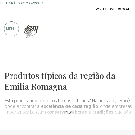
WA: +39 351 865 9444
FRETE GRÁTIS ACIMA €990,00
SOMENTE PRODUTOS DE EXCELENTES
MENU
FABRICANTES
MAIS DE 900 AVALIAÇÕES POSITIVAS
Regiões
Emilia Romagna
Produtos típicos da região da
Emilia Romagna
Está procurando produtos típicos italianos? Na nossa loja você
pode encontrar
a excelência de cada região
, onde empresas
importantes buscam
conservar sabores e tradições
que são
transmitidos de gerações em gerações e que compõem, de
fato,
a cultura enogastronômica do nosso País
. Um
verdadeiro
itinerário do gosto
que passa, nesta seção, pela