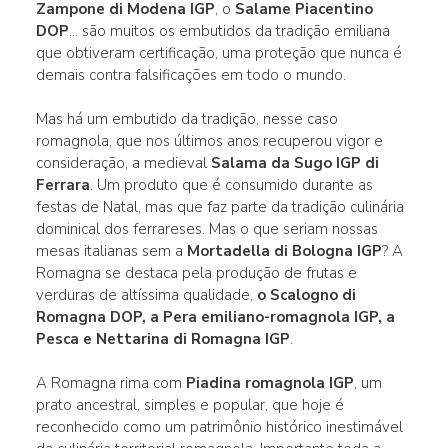
Zampone di Modena IGP
, o
Salame Piacentino
DOP
… são muitos os embutidos da tradição emiliana
que obtiveram certificação, uma proteção que nunca é
demais contra falsificações em todo o mundo.
Mas há um embutido da tradição, nesse caso
romagnola, que nos últimos anos recuperou vigor e
consideração, a medieval
Salama da Sugo IGP di
Ferrara
. Um produto que é consumido durante as
festas de Natal, mas que faz parte da tradição culinária
dominical dos ferrareses. Mas o que seriam nossas
mesas italianas sem a
Mortadella di Bologna IGP
? A
Romagna se destaca pela produção de frutas e
verduras de altíssima qualidade,
o Scalogno di
Romagna DOP, a Pera emiliano-romagnola IGP, a
Pesca e Nettarina di Romagna IGP
.
A Romagna rima com
Piadina romagnola IGP
, um
prato ancestral, simples e popular, que hoje é
reconhecido como um patrimônio histórico inestimável