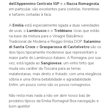
dell’Appennino Centrale IGP
e a
Razza Romagnola
,
em particular, são excelentes para costelas, fiorentinas
e tartares cortadas à faca.
A
Emilia
está especialmente ligada a duas variedades
de uvas, o
Lambrusco
e o
Trebbiano
. Uvas que estão
na base da mistura para o Vinagre Balsâmico
Tradicional de Modena e Reggio Emilia DOP.
Salamino
di Santa Croce
e
Grasparossa di Castelvetro
são os
dois tipos tipicamente modenese que representam a
maior parte do Lambrusco italiano. A Romagna, por sua
vez, está ligada ao
Sangiovese
, um vinho tinto que
muda seu caráter da Toscana para as terras
malatestanas, mais direto e frutado, com uma elegância
sóbria e uma ótima bebibilidade e agradabilidade.
Enfim, um pouco como são os povos romagnolos.
Não resta mais nada a não ser abrir nosso baú de
produtos típicos da Emilia Romagna! Boa navegação e
bom apetite!