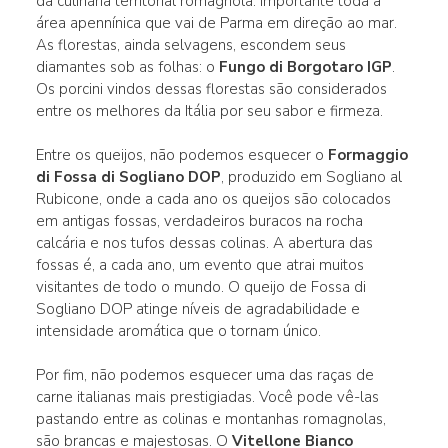
da culinária territorial romagnola. Importante toda a
área apennínica que vai de Parma em direção ao mar.
As florestas, ainda selvagens, escondem seus
diamantes sob as folhas: o
Fungo di Borgotaro IGP
.
Os porcini vindos dessas florestas são considerados
entre os melhores da Itália por seu sabor e firmeza.
Entre os queijos, não podemos esquecer o
Formaggio
di Fossa di Sogliano DOP
, produzido em Sogliano al
Rubicone, onde a cada ano os queijos são colocados
em antigas fossas, verdadeiros buracos na rocha
calcária e nos tufos dessas colinas. A abertura das
fossas é, a cada ano, um evento que atrai muitos
visitantes de todo o mundo. O queijo de Fossa di
Sogliano DOP atinge níveis de agradabilidade e
intensidade aromática que o tornam único.
Por fim, não podemos esquecer uma das raças de
carne italianas mais prestigiadas. Você pode vê-las
pastando entre as colinas e montanhas romagnolas,
são brancas e majestosas. O
Vitellone Bianco