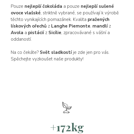
Pouze
nejlepší čokoláda
a pouze
nejlepší sušené
ovoce
vlašské
, striktně vybrané, se používají k výrobě
těchto vynikajících pomazánek. Kvalita
pražených
lískových ořechů
z
Langhe
Piemonte
,
mandlí
z
Avola
a
pistácií
z
Sicílie
, zpracovávané s vášní a
oddaností.
Na co čekáte?
Svět sladkostí
je zde jen pro vás.
Spěchejte vyzkoušet naše produkty!
+172kg