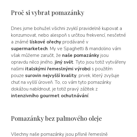
Proč si vybrat pomazánky
Dnes jsme bohužel všichni zvyklí pravidelně kupovat a
konzumovat, nebo alespoň s určitou frekvencí, nesčetné
a známé
lískové ořechy
prodávané v
supermarketech
. My ve Spaghetti & mandolino vám
však můžeme zaručit, že
naše pomazánky
jsou
opravdu něco jiného,
jiný svět
. Tyto jsou totiž vytvářeny
našimi
italskými řemeslnými výrobci
s použitím
pouze
surovin nejvyšší kvality
, prvek, který zvyšuje
chuť na vyšší úroveň. To, co vám tyto pomazánky
dokážou nabídnout, je totiž pravý zážitek z
intenzivního gourmet ochutnávání
.
Pomazánky bez palmového oleje
Všechny naše pomazánky jsou přísně řemeslně