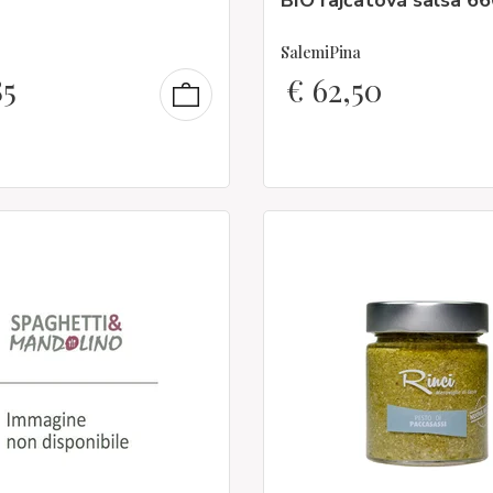
BIO rajčatová salsa 6
SalemiPina
85
€
62,50