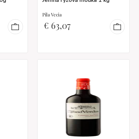
60g
Jemná rýžová mouka 1 kg
Pila Vecia
€
63,07