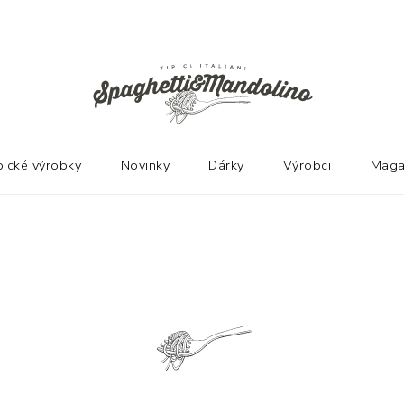
Ů
pické výrobky
Novinky
Dárky
Výrobci
Maga