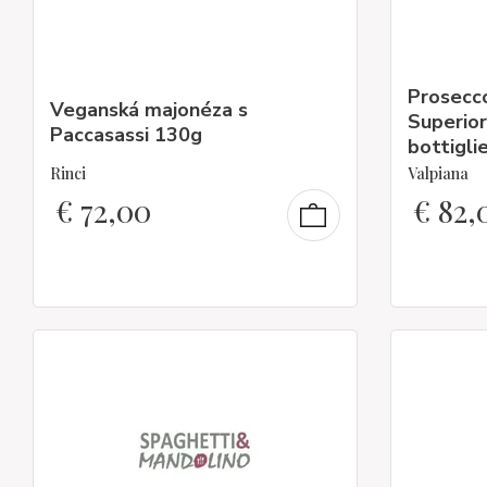
Prosecc
Veganská majonéza s
Superio
Paccasassi 130g
bottigli
Rinci
Valpiana
€
72,00
€
82,