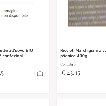
lle all'uovo BIO
Riccioli Marchigiani z t
 confezioni
pšenice 400g
Columbro
45
€
43,15