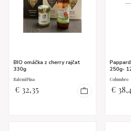
BIO omáčka z cherry rajčat
Papparde
330g
250g- 12
SalemiPina
Columbro
€
32,35
€
38,