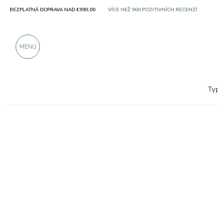
SOLO PRODUKTY OD VYNIKAJÍCÍCH VÝROBC
BEZPLATNÁ DOPRAVA NAD €990,00
VÍCE NEŽ 900 POZITIVNÍCH RECENZÍ
MENU
Ty