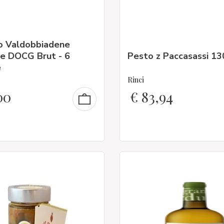
o Valdobbiadene
re DOCG Brut - 6
Pesto z Paccasassi 13
e
Rinci
00
€
83,94