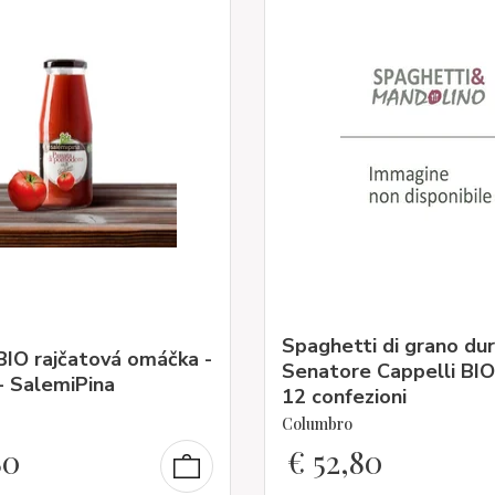
Spaghetti di grano du
 BIO rajčatová omáčka -
Senatore Cappelli BI
- SalemiPina
12 confezioni
Columbro
80
€
52,80