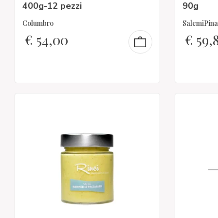
400g-12 pezzi
90g
Columbro
SalemiPina
€
54,00
€
59,