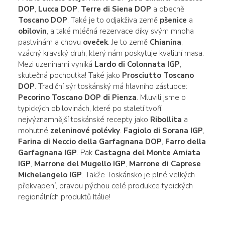
DOP
,
Lucca DOP
,
Terre di Siena DOP
a obecně
Toscano DOP
. Také je to odjakživa země
pšenice
a
obilovin
, a také mléčná rezervace díky svým mnoha
pastvinám a chovu
oveček
. Je to země
Chianina
,
vzácný kravský druh, který nám poskytuje kvalitní masa.
Mezi uzeninami vyniká
Lardo di Colonnata IGP
,
skutečná pochoutka! Také jako
Prosciutto Toscano
DOP
. Tradiční sýr toskánský má hlavního zástupce:
Pecorino Toscano DOP di Pienza
. Mluvili jsme o
typických obilovinách, které po staletí tvoří
nejvýznamnější toskánské recepty jako
Ribollita
a
mohutné
zeleninové polévky
.
Fagiolo di Sorana IGP
,
Farina di Neccio della Garfagnana DOP
,
Farro della
Garfagnana IGP
. Pak
Castagna del Monte Amiata
IGP
,
Marrone del Mugello IGP
,
Marrone di Caprese
Michelangelo IGP
. Takže Toskánsko je plné velkých
překvapení, pravou pýchou celé produkce typických
regionálních produktů Itálie!