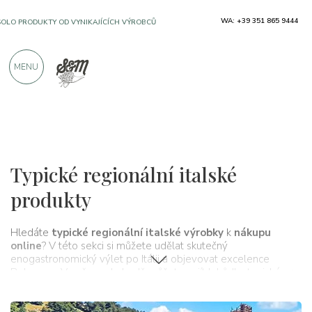
WA: +39 351 865 9444
VÍCE NEŽ 900 POZITIVNÍCH RECENZÍ
MENU
Regiony
Typické regionální italské
produkty
Hledáte
typické regionální italské výrobky
k
nákupu
online
? V této sekci si můžete udělat skutečný
enogastronomický výlet po Itálii a objevovat excelence
Belpaese. V našem obchodě můžete najít lahůdky typické pro
každý region, kde důležité firmy usilují o zachování chutí a
tradic, které se předávají z generace na generaci a které tvoří,