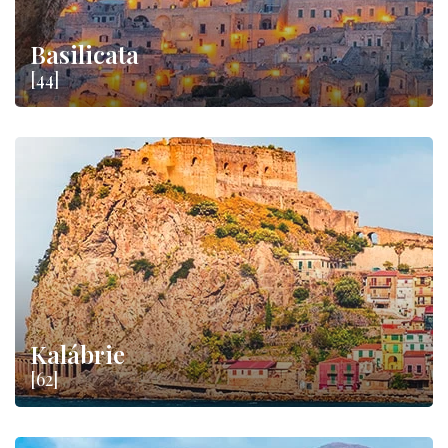
Basilicata
[44]
Kalábrie
[62]