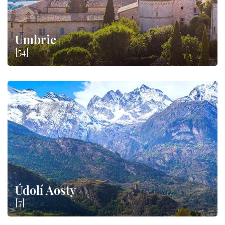
Umbrie
[54]
Údolí Aosty
[7]