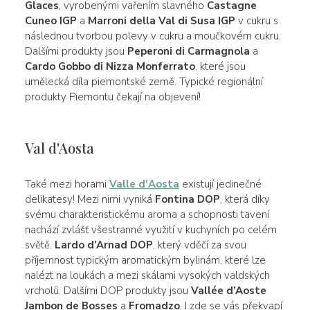
Glaces
, vyrobenými vařením slavného
Castagne
Cuneo IGP
a
Marroni della Val di Susa IGP
v cukru s
následnou tvorbou polevy v cukru a moučkovém cukru.
Dalšími produkty jsou
Peperoni di Carmagnola
a
Cardo Gobbo di Nizza Monferrato
, které jsou
umělecká díla piemontské země. Typické regionální
produkty Piemontu čekají na objevení!
Val d'Aosta
Také mezi horami
Valle d'Aosta
existují jedinečné
delikatesy! Mezi nimi vyniká
Fontina DOP
, která díky
svému charakteristickému aroma a schopnosti tavení
nachází zvlášť všestranné využití v kuchyních po celém
světě.
Lardo d’Arnad DOP
, který vděčí za svou
příjemnost typickým aromatickým bylinám, které lze
nalézt na loukách a mezi skálami vysokých valdských
vrcholů. Dalšími DOP produkty jsou
Vallée d’Aoste
Jambon de Bosses
a
Fromadzo
. I zde se vás překvapí