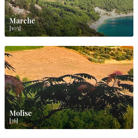
Marche
[103]
Molise
[36]