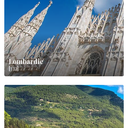
Lombardie
[332]