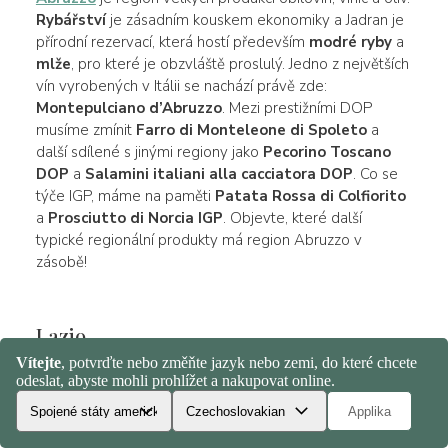
Rybářství
je zásadním kouskem ekonomiky a Jadran je
přírodní rezervací, která hostí především
modré ryby
a
mlže
, pro které je obzvláště proslulý. Jedno z největších
vín vyrobených v Itálii se nachází právě zde:
Montepulciano d’Abruzzo
. Mezi prestižními DOP
musíme zmínit
Farro di Monteleone di Spoleto
a
další sdílené s jinými regiony jako
Pecorino Toscano
DOP
a
Salamini italiani alla cacciatora DOP
. Co se
týče IGP, máme na paměti
Patata Rossa di Colfiorito
a
Prosciutto di Norcia IGP
. Objevte, které další
typické regionální produkty má region Abruzzo v
zásobě!
Lazio
Mezi všemi italskými regiony je
Lazio
tím středním
regionem par excellence. A nejen proto, že má naše
hlavní město, ale právě protože se nachází v srdci