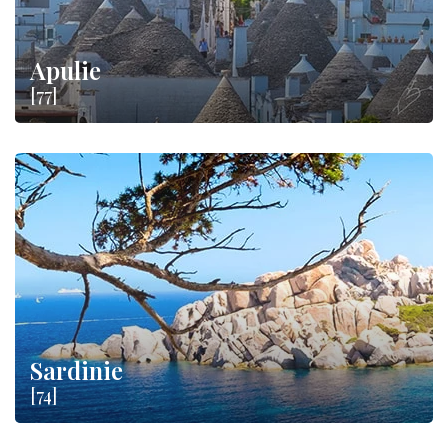
Apulie
[77]
Sardinie
[74]