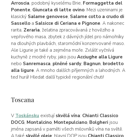
Arroscia
, podobný kyselému Brie,
Formaggetta del
Ponente
,
Giuncata di latte ovino
. Mezi uzeninami je
klasický
Salame genovese
,
Salame cotto a crudo di
Sassello
a
Salsicce di Ceriana e Pignone
. A nakonec
rarita,
Zerarìa
, želatina zpracovávaná z hovězího a
vepřového masa, zbytek z dávných jídel pro námořníky
na dlouhých plavbách, staromódní konzervované maso.
Ale Ligurie je také a zejména moře. Zvlášť vyčnívá
kuchyně z modré ryby, jako jsou
Acciughe alla Ligure
nebo
Sanremasca
,
plněné sardy
,
Bagnun
,
brodetto
alla ligure
. A mnoho dalších příjemných a lahodných. A
teď hurá! Hledat další typické regionální chuti!
Toscana
V
Toskánsku
existují
skvělá vína
:
Chianti Classico
DOCG
,
Montalcino
,
Montepulciano
,
Bolgheri
jsou
jména zapsaná v paměti všech milovníků vína na světě.
A také
skvělé oleje
: hlavní DOP jsou
Chianti Classico