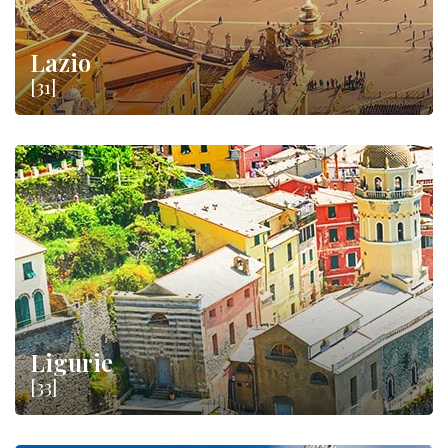
Lazio
[31]
Ligurie
[33]