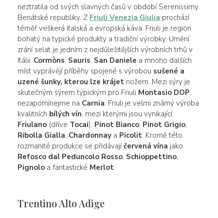
neztratila od svých slavných časů v období Serenissimy
Benátské republiky. Z
Friuli Venezia Giulia
prochází
téměř veškerá italská a evropská káva. Friuli je region
bohatý na typické produkty a tradiční výrobky. Umění
zrání selat je jedním z nejdůležitějších výrobních trhů v
Itálii:
Cormòns
,
Sauris
,
San Daniele
a mnoho dalších
míst vyprávějí příběhy spojené s výrobou
sušené a
uzené šunky, kterou lze krájet
nožem. Mezi sýry je
skutečným sýrem typickým pro Friuli
Montasio DOP
,
nezapomínejme na
Carnia
. Friuli je velmi známý výroba
kvalitních
bílých vín
, mezi kterými jsou vynikající
Friulano
(dříve
Tocai
),
Pinot Bianco
,
Pinot Grigio
,
Ribolla Gialla
,
Chardonnay
a
Picolit
. Kromě této
rozmanité produkce se přidávají
červená vína
jako
Refosco dal Peduncolo Rosso
,
Schioppettino
,
Pignolo
a fantastické
Merlot
.
Trentino Alto Adige