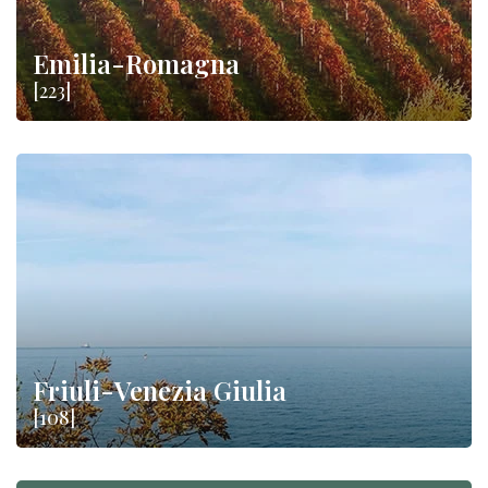
Emilia-Romagna
[223]
Friuli-Venezia Giulia
[108]