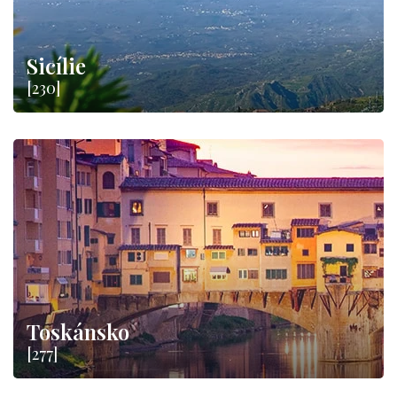
Sicílie
[230]
Toskánsko
[277]