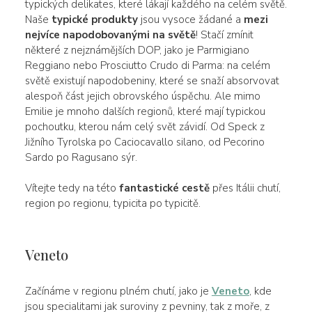
typických delikates, které lákají každého na celém světě.
Naše
typické produkty
jsou vysoce žádané a
mezi
nejvíce napodobovanými na světě
! Stačí zmínit
některé z nejznámějších DOP, jako je Parmigiano
Reggiano nebo Prosciutto Crudo di Parma: na celém
světě existují napodobeniny, které se snaží absorvovat
alespoň část jejich obrovského úspěchu. Ale mimo
Emilie je mnoho dalších regionů, které mají typickou
pochoutku, kterou nám celý svět závidí. Od Speck z
Jižního Tyrolska po Caciocavallo silano, od Pecorino
Sardo po Ragusano sýr.
Vítejte tedy na této
fantastické cestě
přes Itálii chutí,
region po regionu, typicita po typicitě.
Veneto
Začínáme v regionu plném chutí, jako je
Veneto
, kde
jsou specialitami jak suroviny z pevniny, tak z moře, z