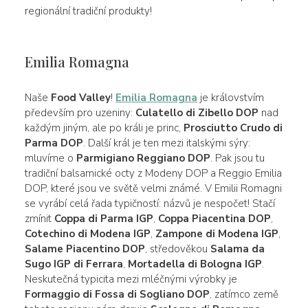
regionální tradiční produkty!
Emilia Romagna
Naše
Food Valley
!
Emilia Romagna
je královstvím
především pro uzeniny:
Culatello di Zibello DOP
nad
každým jiným, ale po králi je princ,
Prosciutto Crudo di
Parma DOP
. Další král je ten mezi italskými sýry:
mluvíme o
Parmigiano Reggiano DOP
. Pak jsou tu
tradiční balsamické octy z Modeny DOP a Reggio Emilia
DOP, které jsou ve světě velmi známé. V Emilii Romagni
se vyrábí celá řada typičností: názvů je nespočet! Stačí
zmínit
Coppa di Parma IGP
,
Coppa Piacentina DOP
,
Cotechino di Modena IGP
,
Zampone di Modena IGP
,
Salame Piacentino DOP
, středověkou
Salama da
Sugo IGP di Ferrara
,
Mortadella di Bologna IGP
.
Neskutečná typicita mezi mléčnými výrobky je
Formaggio di Fossa di Sogliano DOP
, zatímco země