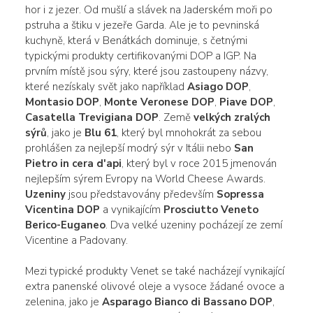
hor i z jezer. Od mušlí a slávek na Jaderském moři po
pstruha a štiku v jezeře Garda. Ale je to pevninská
kuchyně, která v Benátkách dominuje, s četnými
typickými produkty certifikovanými DOP a IGP. Na
prvním místě jsou sýry, které jsou zastoupeny názvy,
které nezískaly svět jako například
Asiago DOP
,
Montasio DOP
,
Monte Veronese DOP
,
Piave DOP
,
Casatella Trevigiana DOP
. Země
velkých zralých
sýrů
, jako je
Blu 61
, který byl mnohokrát za sebou
prohlášen za nejlepší modrý sýr v Itálii nebo
San
Pietro in cera d'api
, který byl v roce 2015 jmenován
nejlepším sýrem Evropy na World Cheese Awards.
Uzeniny
jsou představovány především
Sopressa
Vicentina DOP
a vynikajícím
Prosciutto Veneto
Berico-Euganeo
. Dva velké uzeniny pocházejí ze zemí
Vicentine a Padovany.
Mezi typické produkty Venet se také nacházejí vynikající
extra panenské olivové oleje a vysoce žádané ovoce a
zelenina, jako je
Asparago Bianco di Bassano DOP
,