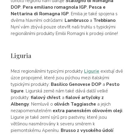
tohoto regionu nám daruje
Scalogno di Romagna
DOP
,
Pera emiliano romagnola IGP
,
Pesca e
Nettarina di Romagna IGP
. Emilia je také spojena s
dvěma hlavními odrůdami:
Lambrusco
a
Trebbiano
.
Nyní vám zbývá pouze otevřít naši truhlu s typickými
regionálními produkty Emilii Romagni k prodeji online!
Liguria
Mezi regionálními typicými produkty
Ligurie
existují dvě
úzce propojené, které jsou pýchou mezi italskými
typickými produkty:
Basilico Genovese DOP
a
Pesto
ligure
. Ligurská země nám také dává další velké
produkty:
fialový chřest
a
fialové artyčoky z
Albengy
. Nemluvě o
olivách Taggiasche
a jejich
nezapomenutelném
extra panenském olivovém oleji
.
Ligurie je také zemí sýrů pro pastviny, které jsou
většinou nasměrovány k severu směrem k
piemontskému Apenínu.
Brusso z vysokého údolí