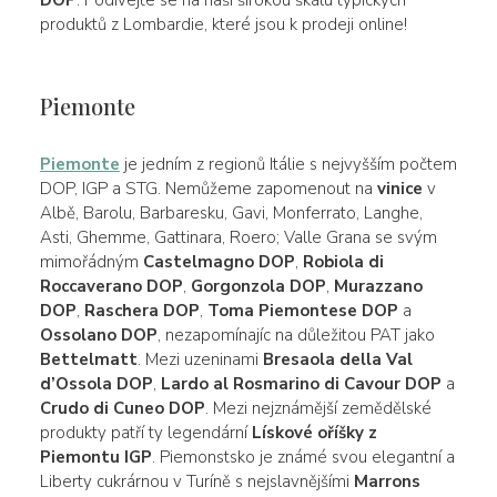
produktů z Lombardie, které jsou k prodeji online!
Piemonte
Piemonte
je jedním z regionů Itálie s nejvyšším počtem
DOP, IGP a STG. Nemůžeme zapomenout na
vinice
v
Albě, Barolu, Barbaresku, Gavi, Monferrato, Langhe,
Asti, Ghemme, Gattinara, Roero; Valle Grana se svým
mimořádným
Castelmagno DOP
,
Robiola di
Roccaverano DOP
,
Gorgonzola DOP
,
Murazzano
DOP
,
Raschera DOP
,
Toma Piemontese DOP
a
Ossolano DOP
, nezapomínajíc na důležitou PAT jako
Bettelmatt
. Mezi uzeninami
Bresaola della Val
d’Ossola DOP
,
Lardo al Rosmarino di Cavour DOP
a
Crudo di Cuneo DOP
. Mezi nejznámější zemědělské
produkty patří ty legendární
Lískové oříšky z
Piemontu IGP
. Piemonstsko je známé svou elegantní a
Liberty cukrárnou v Turíně s nejslavnějšími
Marrons