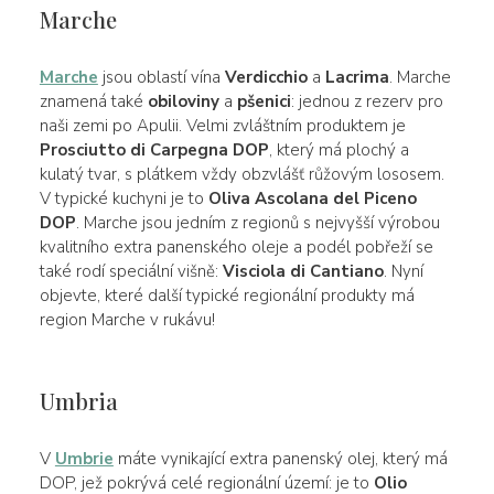
Marche
Marche
jsou oblastí vína
Verdicchio
a
Lacrima
. Marche
znamená také
obiloviny
a
pšenici
: jednou z rezerv pro
naši zemi po Apulii. Velmi zvláštním produktem je
Prosciutto di Carpegna DOP
, který má plochý a
kulatý tvar, s plátkem vždy obzvlášť růžovým lososem.
V typické kuchyni je to
Oliva Ascolana del Piceno
DOP
. Marche jsou jedním z regionů s nejvyšší výrobou
kvalitního extra panenského oleje a podél pobřeží se
také rodí speciální višně:
Visciola di Cantiano
. Nyní
objevte, které další typické regionální produkty má
region Marche v rukávu!
Umbria
V
Umbrie
máte vynikající extra panenský olej, který má
DOP, jež pokrývá celé regionální území: je to
Olio