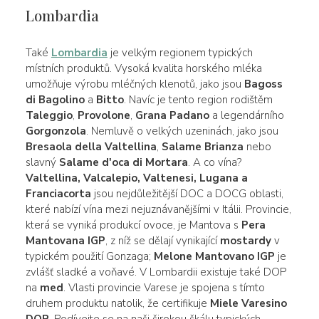
Lombardia
Také
Lombardia
je velkým regionem typických
místních produktů. Vysoká kvalita horského mléka
umožňuje výrobu mléčných klenotů, jako jsou
Bagoss
di Bagolino
a
Bitto
. Navíc je tento region rodištěm
Taleggio
,
Provolone
,
Grana Padano
a legendárního
Gorgonzola
. Nemluvě o velkých uzeninách, jako jsou
Bresaola della Valtellina
,
Salame Brianza
nebo
slavný
Salame d'oca di Mortara
. A co vína?
Valtellina, Valcalepio, Valtenesi, Lugana a
Franciacorta
jsou nejdůležitější DOC a DOCG oblasti,
které nabízí vína mezi nejuznávanějšími v Itálii. Provincie,
která se vyniká produkcí ovoce, je Mantova s
Pera
Mantovana IGP
, z níž se dělají vynikající
mostardy
v
typickém použití Gonzaga;
Melone Mantovano IGP
je
zvlášť sladké a voňavé. V Lombardii existuje také DOP
na
med
. Vlasti provincie Varese je spojena s tímto
druhem produktu natolik, že certifikuje
Miele Varesino
DOP
. Podívejte se na naši širokou škálu typických