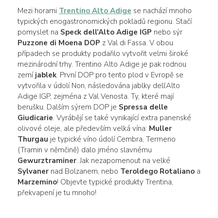
Mezi horami
Trentino Alto Adige
se nachází mnoho
typických enogastronomických pokladů regionu. Stačí
pomyslet na
Speck dell’Alto Adige IGP
nebo sýr
Puzzone di Moena DOP
z Val di Fassa. V obou
případech se produkty podařilo vytvořit velmi široké
mezinárodní trhy. Trentino Alto Adige je pak rodnou
zemí
jablek
. První DOP pro tento plod v Evropě se
vytvořila v údolí Non, následována jablky dell’Alto
Adige IGP, zejména z Val Venosta. Ty, které mají
berušku. Dalším sýrem DOP je
Spressa delle
Giudicarie
. Vyrábějí se také vynikající extra panenské
olivové oleje, ale především velká vína:
Muller
Thurgau
je typické víno údolí Cembra, Termeno
(Tramin v němčině) dalo jméno slavnému
Gewurztraminer
. Jak nezapomenout na velké
Sylvaner
nad Bolzanem, nebo
Teroldego Rotaliano
a
Marzemino
! Objevte typické produkty Trentina,
překvapení je tu mnoho!