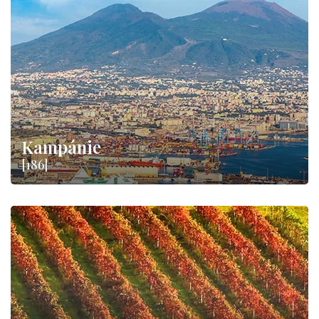
Kampánie
[186]