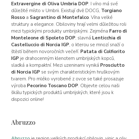
Extravergine di Oliva Umbria DOP
. I víno má své
důležité místo v Umbrii. Existují dvě DOCG,
Torgiano
Rosso
a
Sagrantino di Montefalco
. Vína velké
struktury a elegance. Obiloviny hrají velmi důležitou roli
mezi typickými produkty umbrijskými. Zejména
Farro di
Monteleone di Spoleto DOP
, slavná
Lenticchia di
Castelluccio di Norcia IGP
, o kterou se mnozí snaží o
štěstí během novoročních večeří.
Patata di Colfiorito
IGP
je drahocenným klenotem umbrijských kopců,
sladká a kompaktní. Mezi uzeninami vyniká
Prosciutto
di Norcia IGP
se svým charakteristickým hruškovým
tvarem. Pro mléko vyrobené z ovce se také prosazuje
výroba
Pecorino Toscano DOP
. Objevte celou naši
škálu typických produktů umbrijských, které jsou k
dispozici online!
Abruzzo
Abruzzo
je region velkých produkcí obilovin, vinic a oliv.