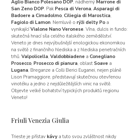
Aglio Bianco Polesano DOP
, nádherný
Marrone di
San Zeno DOP
. Pak
Pesca di Verona
,
Asparagi di
Badoere a Cimadolmo
,
Ciliegia di Marostica
,
Fagiolo di Lamon
. Nemluvě o
rýži delty Po
a
vynikající
Vialone Nano Veronese
. Vína, dulcis in fundo:
skutečná hnací síla celého italského zemědělství.
Veneto je dnes nejvýbušnější enologickou ekonomikou
na světě z finančního hlediska a z hlediska penetračních
trhů.
Valpolicella
,
Valdobbiadene
a
Conegliano
Prosecco
,
Prosecco di pianura
, oblast
Soave
a
Lugana
, Breganze a Colli Berici Euganei, nejen pláně
Lison Pramaggiore, představují skutečnou otevřenou
vinotéku a jedno z nejdůležitějších vinic na světě.
Objevte velké bohatství typických produktů regionu
Veneto!
Friuli Venezia Giulia
Trieste je přístav
kávy
a tuto svou zvláštnost nikdy