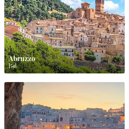
vlastně,
enogastronomickou kulturu
naší země. Skutečná
cesta chutí: vyberte si svou destinaci a specialitky, které chcete
ochutnat!
Abruzzo
[54]