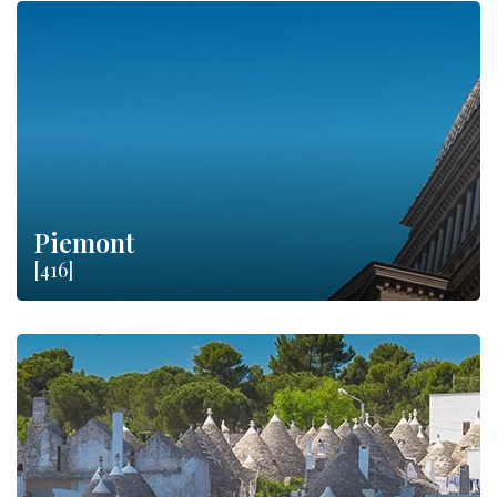
Piemont
[416]