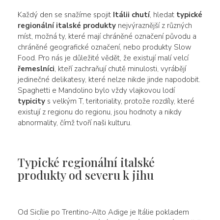
Každý den se snažíme spojit
Itálii chutí
, hledat
typické
regionální italské produkty
nejvýraznější z různých
míst, možná ty, které mají chráněné označení původu a
chráněné geografické označení, nebo produkty Slow
Food. Pro nás je důležité vědět, že existují malí velcí
řemeslníci
, kteří zachraňují chutě minulosti, vyrábějí
jedinečné delikatesy, které nelze nikde jinde napodobit.
Spaghetti e Mandolino bylo vždy vlajkovou lodí
typicity
s velkým T, teritoriality, protože rozdíly, které
existují z regionu do regionu, jsou hodnoty a nikdy
abnormality, čímž tvoří naši kulturu.
Typické regionální italské
produkty od severu k jihu
Od Sicílie po Trentino-Alto Adige je Itálie pokladem