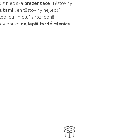
ak z hlediska
prezentace
. Těstoviny
nutami
. Jen těstoviny nejlepší
ehlednou hmotu" s rozhodně
tedy pouze
nejlepší tvrdé pšenice