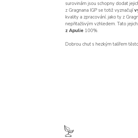
surovinám jsou schopny dodat jeji
z Gragnana IGP se totiž vyznačují
v
kvality a zpracování, jako ty z Gr
nepřitažlivým vzhledem. Tato jejic
z Apulie
100%.
Dobrou chuť s hezkým talířem těst