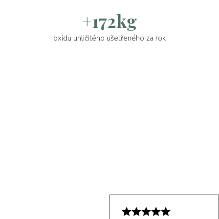
+172kg
oxidu uhličitého ušetřeného za rok