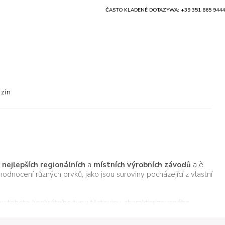
ČASTO KLADENÉ DOTAZY
WA: +39 351 865 9444
zín
z
nejlepších regionálních
a
místních výrobních závodů
a è
dnocení různých prvků, jako jsou suroviny pocházející z vlastní
bu tohoto konkrétního typu těstoviny, charakterizovaného
t naší krásné země vyrobený z
pšeničné semoliny
a
pramenité
jna
2013
byla označení "Pasta di Gragnano" uznána jako
chránené