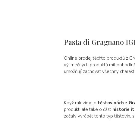
Pasta di Gragnano IGP
Online prodej těchto produktů z Gra
výjimečných produktů mít pohodlně d
umožňují zachovat všechny charakte
Když mluvíme o
těstovinách z G
produkt, ale také o část
historie i
začaly vyrábět tento typ těstovin, se