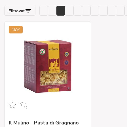
zeměpisné označení
(IGP).
NEW
Il Mulino - Pasta di Gragnano