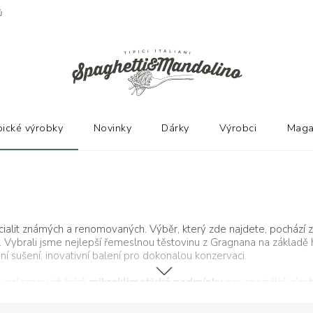
Ů
pické výrobky
Novinky
Dárky
Výrobci
Maga
ialit známých a renomovaných. Výběr, který zde najdete, pochází 
ybrali jsme nejlepší řemeslnou těstovinu z Gragnana na základě ho
í sušení, inovativní balení pro dokonalou konzervaci.
y nalezeny idylické
mikroklimatické podmínky
pro speciální výro
štění správného sušení. Těstovina z Gragnana je excelentní produk
azňuje její silnou teritoriální charakteristiku. A to není náhoda, od ří