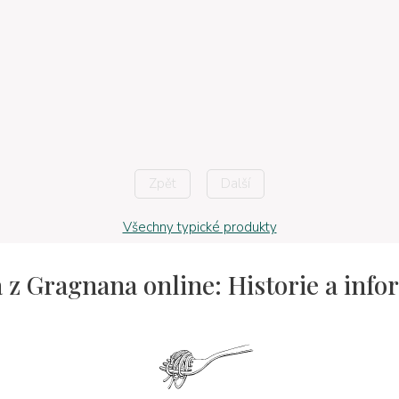
Zpět
Další
Všechny typické produkty
 z Gragnana online: Historie a inf