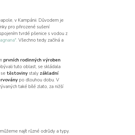
Neapole, v Kampánii. Důvodem je
mínky pro přirozené sušení
no spojením tvrdé pšenice s vodou z
Gragnana"
. Všechno tedy začíná a
em
prvních rodinných výroben
obývali tuto oblast, se skládala
, se
těstoviny
staly
základní
ervovány
po dlouhou dobu. V
vaných také bílé zlato, za nižší
můžeme najít různé odrůdy a typy.