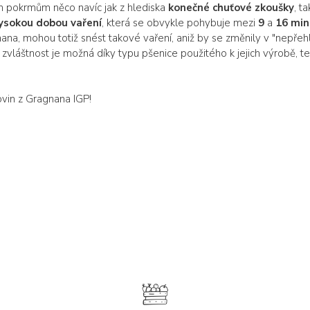
ch pokrmům něco navíc jak z hlediska
konečné chuťové zkoušky
, t
ysokou dobou vaření
, která se obvykle pohybuje mezi
9
a
16 mi
agnana, mohou totiž snést takové vaření, aniž by se změnily v "nepř
h zvláštnost je možná díky typu pšenice použitého k jejich výrobě, 
ovin z Gragnana IGP!