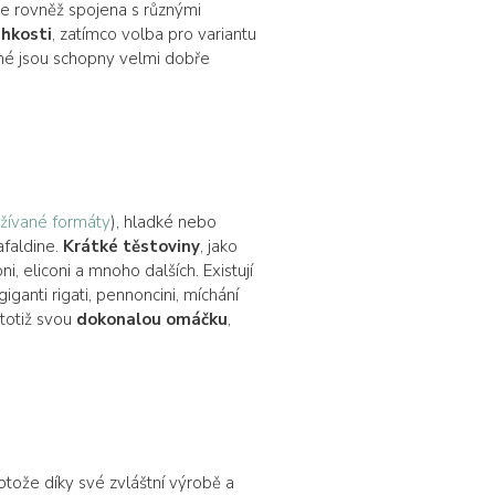
 je rovněž spojena s různými
ehkosti
, zatímco volba pro variantu
ené jsou schopny velmi dobře
užívané formáty
), hladké nebo
afaldine.
Krátké těstoviny
, jako
i, eliconi a mnoho dalších. Existují
 giganti rigati, pennoncini, míchání
totiž svou
dokonalou omáčku
,
rotože díky své zvláštní výrobě a