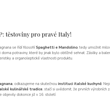
: těstoviny pro pravé Italy!
gnana se řídí filosofií
Spaghetti e Mandolino
, tedy umožnit milo
oma potraviny, které by jinak bylo obtížné sehnat. Zásilky a balení
ristiky a organoleptické vlastnosti produktu.
ragnana
, odkazujeme na skutečnou
instituci italské kuchyně
. Nej
talské
kulinářské tradice
, stačí si uvědomit, že prvních výrobních 
 objevily dokonce již v 16. století.