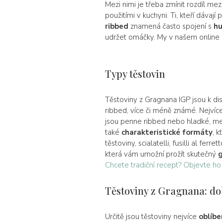
Mezi nimi je třeba zmínit rozdíl mez
použitími v kuchyni. Ti, kteří dáva
ribbed
znamená často spojení s
h
udržet omáčky. My v našem online 
Typy těstovin
Těstoviny z Gragnana IGP jsou k di
ribbed, více či méně známé. Nejví
jsou penne ribbed nebo hladké, mezzi
také
charakteristické formáty
, 
těstoviny, scialatelli, fusilli al ferr
která vám umožní prožít skutečný
Chcete tradiční recept? Objevte ho
Těstoviny z Gragnana: do
Určitě jsou těstoviny nejvíce
oblíbe