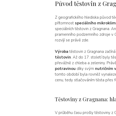
Původ těstovin z Gra
Z geografického hlediska původ tě
přítomnost
speciálního mikrokli
speciálních těstovin z Gragnana. An
pramenního podzemního zdroje v G
rozvíjí se právě zde.
Výroba
těstovin z Gragnana začíná
těstovin
. Až do 17. století byly tě
převážně z chleba a zeleniny. Práv
potravinou
díky svým
nutričním 
tomto období byla rovněž vynalezena
cenu, tedy stlačováním těsta přes f
Těstoviny z Gragnana: hl
V průběhu času prošly těstoviny z