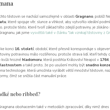
gnana
chto těstovin se nachází samozřejmě v oblasti
Gragnano
, poblíž 
matu
, které spojuje vítr, slunce a vlhkost, aby vytvořilo ideální pod
o, protože těsto, které tvoří základ této zdejší potraviny, je získá
ragnanu, jak jsme
vysvětlili také v článku "Jak vznikají těstoviny z 
 ke konci
16. století
, období, které přesně koresponduje s objev
stoviny potravinou málo rozšířenou, protože strava lidí, kteří tehdy 
ě kvůli hrozné
hladomoru
, která postihla Království Neapol v
1764
vlastnostem
a také proto, že po usušení mohly být
snadno konz
 technologie, která umožnila vyrábět větší množství těstovin, nazý
ormy, čímž se snížila část manuální práce.
adké nebo ribbed?
 Gragnana obohacením také v metodách zpracování, díky nimž dnes 