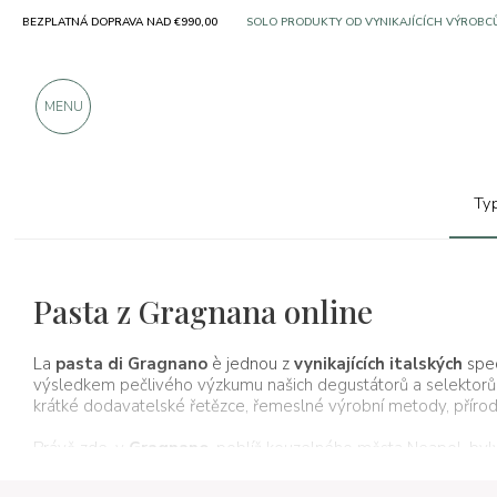
BEZPLATNÁ DOPRAVA NAD €990,00
SOLO PRODUKTY OD VYNIKAJÍCÍCH VÝROBC
VÍCE NEŽ 900 POZITIVNÍCH RECENZÍ
MENU
Ty
Typické produkty
Těstoviny a rýže
Pasta z Gragnana online
La
pasta di Gragnano
è jednou z
vynikajících italských
spec
výsledkem pečlivého výzkumu našich degustátorů a selektorů. V
krátké dodavatelské řetězce, řemeslné výrobní metody, přírodn
Právě zde, v
Gragnano
, poblíž kouzelného města Neapol, byl
větraným a slunečným klimatem s potřebnou vlhkostí pro zaji
vody
z
místního vodonosného horizontu
, proces, který zdůr