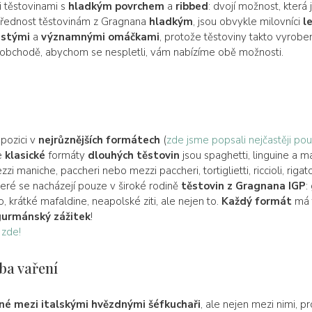
i těstovinami s
hladkým povrchem
a
ribbed
: dvojí možnost, která
jí přednost těstovinám z Gragnana
hladkým
, jsou obvykle milovníci
l
ustými
a
významnými omáčkami
, protože těstoviny takto vyrob
obchodě, abychom se nespletli, vám nabízíme obě možnosti.
spozici v
nejrůznějších formátech
(
zde jsme popsali nejčastěji po
ce
klasické
formáty
dlouhých těstovin
jsou spaghetti, linguine a m
 maniche, paccheri nebo mezzi paccheri, tortiglietti, riccioli, rigaton
které se nacházejí pouze v široké rodině
těstovin z Gragnana IGP
:
etto, krátké mafaldine, neapolské ziti, ale nejen to.
Každý formát
má 
gurmánský zážitek
!
 zde!
ba vaření
né mezi italskými hvězdnými šéfkuchaři
, ale nejen mezi nimi, p