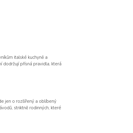
vníkům italské kuchyně a
 dodržují přísná pravidla, která
de jen o rozšířený a oblíbený
závodů, striktně rodinných, které