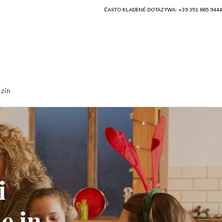
ČASTO KLADENÉ DOTAZY
WA: +39 351 865 9444
zín
i
e in