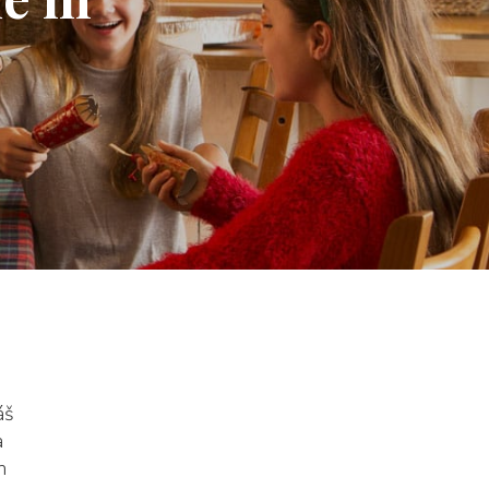
áš
a
m