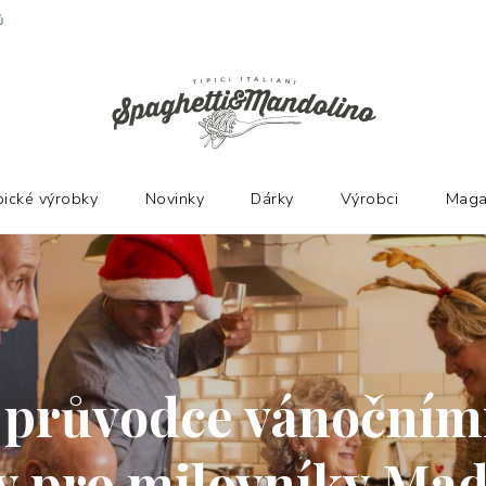
pické výrobky
Novinky
Dárky
Výrobci
Maga
 průvodce vánočním
y pro milovníky Mad