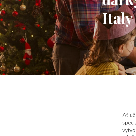
Italy
Ať už
speci
vytvo