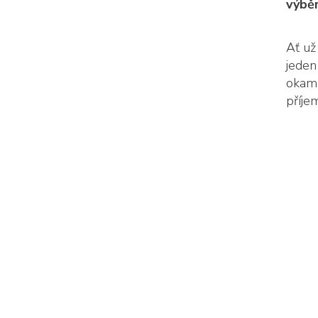
výběr
Ať už
jeden
okamž
příje