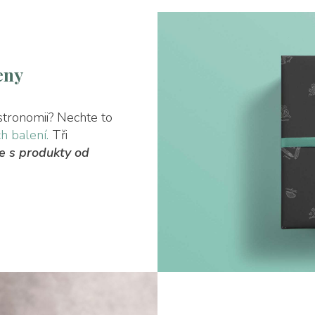
eny
tronomii? Nechte to
h balení.
Tři
ze s produkty od