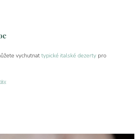
oc
můžete vychutnat
typické italské dezerty
pro
nky