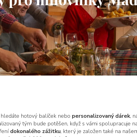
 hledáte hotový balíček nebo
personalizovaný dárek
, n
alizovaný tým bude potěšen, když s vámi spolupracuje n
ření
dokonalého zážitku
, který je založen také na naše