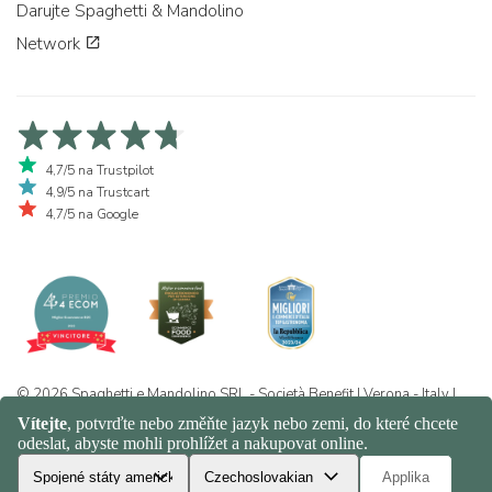
Darujte Spaghetti & Mandolino
Network
4,7/5 na Trustpilot
4,9/5 na Trustcart
4,7/5 na Google
© 2026 Spaghetti e Mandolino SRL - Società Benefit | Verona - Italy |
+39 351 865 9444 | P.I. IT04913730232 | Certificazione BIO: IT-BIO-
016.380-0110744.2026.001 | REA VR-455804 |
Ochrana osobních
údajů a politika cookies
|
Sitemap