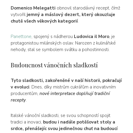
Domenico Melegatti
obnovil starodávný recept, čímž
vytvořil
jemný a máslový dezert, který okouzluje
chutě všech věkových kategorií
.
Panettone
, spojený s nádherou
Ludovica il Moro
, je
protagonistou milánských oslav. Narozen z kulinářské
nehody, stal se symbolem svátku a pohostinnosti.
Budoucnost vánočních sladkostí
Tyto sladkosti, zakořeněné v naší historii, pokračují
v evoluci
. Dnes, díky mistrům cukrářům a inovativním
producentům,
nové interpretace doplňují tradiční
recepty
.
Italské vánoční sladkosti, se svou schopností spojit
tradici a inovaci,
budou i nadále potěšovat stoly a
srdce, přenášejíc svou jedinečnou chuť na budoucí