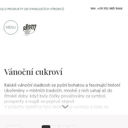
WA: +39 351 865 9444
SOLO PRODUKTY OD VYNIKAJÍCÍCH VÝROBCŮ
MENU
VÍCE NEŽ 900 POZITIVNÍCH RECENZÍ
Typické produkty
Dezerty a řemeslné sladkosti
Vánoční cukroví
Italské vánoční sladkosti se pyšní bohatou a fascinující historií.
Ukořeněny v místních tradicích, mnohé z nich sahají až do
římské doby, když byly čočky považovány za symbol
prosperity a nugát se poprvé objevil.
V průběhu staletí se tyto delikatesy vyvinuly a staly se
kulturními ikonami, které spojují generace
.