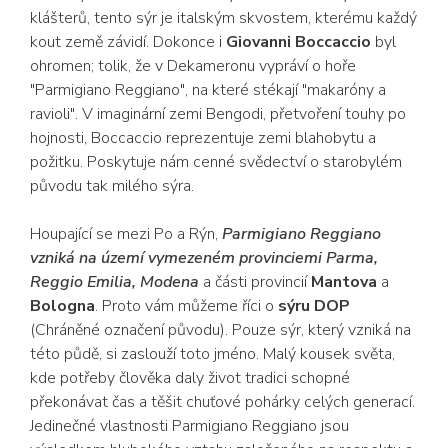
klášterů, tento sýr je italským skvostem, kterému každý
kout země závidí. Dokonce i
Giovanni Boccaccio
byl
ohromen; tolik, že v Dekameronu vypráví o hoře
"Parmigiano Reggiano", na které stékají "makaróny a
ravioli". V imaginární zemi Bengodi, přetvoření touhy po
hojnosti, Boccaccio reprezentuje zemi blahobytu a
požitku. Poskytuje nám cenné svědectví o starobylém
původu tak milého sýra.
Houpající se mezi Po a Rýn,
Parmigiano Reggiano
vzniká na území vymezeném provinciemi
Parma
,
Reggio Emilia
,
Modena
a části provincií
Mantova
a
Bologna
. Proto vám můžeme říci o
sýru DOP
(Chráněné označení původu). Pouze sýr, který vzniká na
této půdě, si zaslouží toto jméno. Malý kousek světa,
kde potřeby člověka daly život tradici schopné
překonávat čas a těšit chuťové pohárky celých generací.
Jedinečné vlastnosti Parmigiano Reggiano jsou