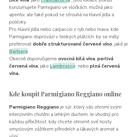
Bílé vína
, jako
Franciacorta
, jsou ideální, pokud
konzumujete Parmigiano ve vločkách, možná jako
aperitiv, ale také pokud se strouhá na hlavní jídla a
polévky.
Pro hlavní jídla nebo carpaccio z ryb nebo masa, kde
Parmigiano doprovází v tenkých plátcích, by se měly
preferovat
dobře strukturované červené víno
, jaké je
Barbera
.
Obecně doporučujeme
ovocná bílá vína
,
perlivá
červená vína
, jako
Lambrusco
nebo
plná červená
vína.
Kde koupit Parmigiano Reggiano online
Parmigiano Reggiano
je sýr, který vás ohromí svým
intenzivním chutěm a lehkým duchem. Je vhodný pro
každou příležitost, kdy chcete ohromit své hosty
smyslovým zážitkem přírodních a lákavých aromat a
vůní.