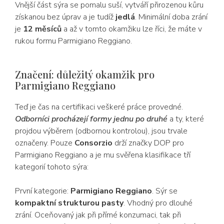
Vnější část sýra se pomalu suší, vytváří přirozenou kůru
získanou bez úprav a je tudíž
jedlá
. Minimální doba zrání
je
12 měsíců
a až v tomto okamžiku lze říci, že máte v
rukou formu Parmigiano Reggiano.
Značení: důležitý okamžik pro
Parmigiano Reggiano
Teď je čas na certifikaci
veškeré práce provedné.
Odborníci procházejí formy jednu po druhé
a ty, které
projdou výběrem (odbornou kontrolou), jsou trvale
označeny. Pouze
Consorzio
drží značky DOP pro
Parmigiano Reggiano a je mu svěřena klasifikace tří
kategorií tohoto sýra:
První kategorie:
Parmigiano Reggiano
. Sýr se
kompaktní strukturou pasty
. Vhodný pro dlouhé
zrání. Oceňovaný jak při přímé konzumaci, tak při