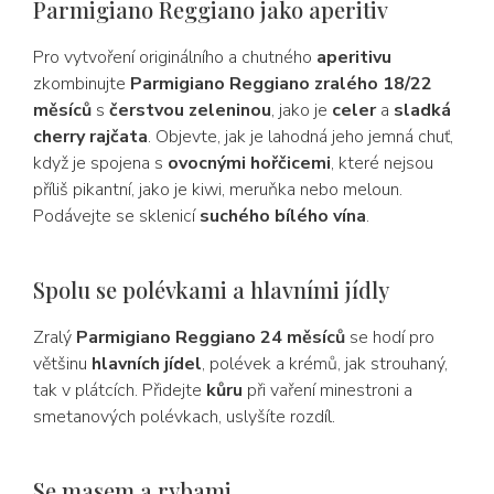
Parmigiano Reggiano jako aperitiv
Pro vytvoření originálního a chutného
aperitivu
zkombinujte
Parmigiano Reggiano zralého 18/22
měsíců
s
čerstvou zeleninou
, jako je
celer
a
sladká
cherry rajčata
. Objevte, jak je lahodná jeho jemná chuť,
když je spojena s
ovocnými hořčicemi
, které nejsou
příliš pikantní, jako je kiwi, meruňka nebo meloun.
Podávejte se sklenicí
suchého bílého vína
.
Spolu se polévkami a hlavními jídly
Zralý
Parmigiano Reggiano
24 měsíců
se hodí pro
většinu
hlavních jídel
, polévek a krémů, jak strouhaný,
tak v plátcích. Přidejte
kůru
při vaření minestroni a
smetanových polévkach, uslyšíte rozdíl.
Se masem a rybami