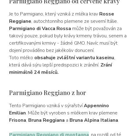
Parmigiano Reggiano od červené krávy
Je to Parmigiano, který vzniká z mléka krav
Rosse
Reggiane
, autochtonního plemene ze severní Itálie.
Parmigiano di Vacca Rossa
může být považován za
takový pouze, pokud byly krávy krmeny trávou, senem a
certifikovanými krmivy - žádné GMO. Navíc musí být
dojení prováděno bez jakékoliv donucení.
Toto mléko
obsahuje zvláštní variantu kaseinu
,
která dává sýru lepší predispozici k zránění.
Zrání
minimálně 24 měsíců.
Parmigiano Reggiano z hor
Tento Parmigiano vzniká v sýrařství
Appennino
Emilian
. Může být vyroben s mlékem krav plemene
Frisona
,
Bruna Reggiana
a
Bruna Alpina Italiana
.
Parmigiano Reggiano di montagna
,
na rozdíl od té