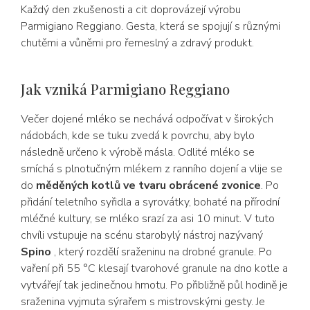
Každý den zkušenosti a cit doprovázejí výrobu
Parmigiano Reggiano. Gesta, která se spojují s různými
chutěmi a vůněmi pro řemeslný a zdravý produkt.
Jak vzniká Parmigiano Reggiano
Večer dojené mléko se nechává odpočívat v širokých
nádobách, kde se tuku zvedá k povrchu, aby bylo
následně určeno k výrobě másla. Odlité mléko se
smíchá s plnotučným mlékem z ranního dojení a vlije se
do
měděných kotlů ve tvaru obrácené zvonice
. Po
přidání teletního syřidla a syrovátky, bohaté na přírodní
mléčné kultury, se mléko srazí za asi 10 minut. V tuto
chvíli vstupuje na scénu starobylý nástroj nazývaný
Spino
, který rozdělí sraženinu na drobné granule. Po
vaření při 55 °C klesají tvarohové granule na dno kotle a
vytvářejí tak jedinečnou hmotu. Po přibližně půl hodině je
sraženina vyjmuta sýrařem s mistrovskými gesty. Je