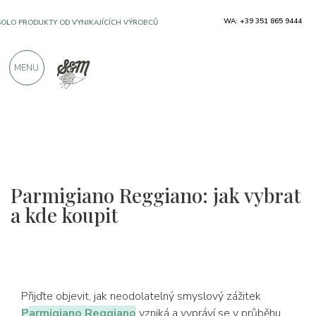
WA: +39 351 865 9444
SOLO PRODUKTY OD VYNIKAJÍCÍCH VÝROBCŮ
MENU
VÍCE NEŽ 900 POZITIVNÍCH RECENZÍ
Parmigiano Reggiano: jak vybrat
a kde koupit
Přijďte objevit, jak neodolatelný smyslový zážitek
Parmigiano Reggiano
vzniká a vypráví se v průběhu