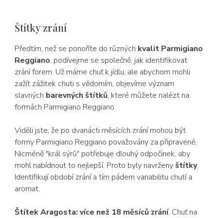
Štítky zrání
Předtím, než se ponoříte do různých
kvalit Parmigiano
Reggiano
, podívejme se společně, jak identifikovat
zrání forem. Už máme chuť k jídlu, ale abychom mohli
zažít zážitek chuti s vědomím, objevíme význam
slavných
barevných štítků
, které můžete nalézt na
formách Parmigiano Reggiano.
Viděli jste, že po dvanácti měsících zrání mohou být
formy Parmigiano Reggiano považovány za připravené.
Nicméně "král sýrů" potřebuje dlouhý odpočinek, aby
mohl nabídnout to nejlepší. Proto byly navrženy
štítky
.
Identifikují období zrání a tím pádem variabilitu chutí a
aromat.
Štítek Aragosta:
více než 18 měsíců zrání
. Chuť na