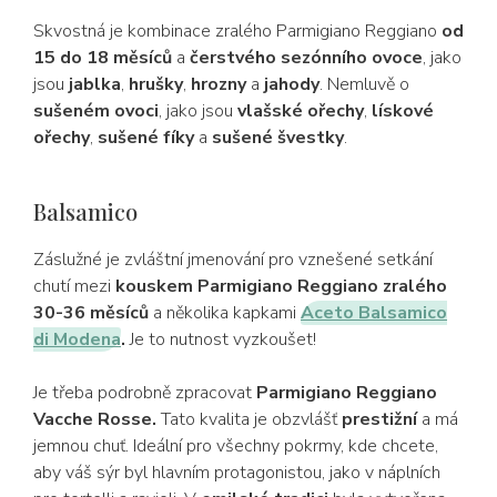
Skvostná je kombinace zralého Parmigiano Reggiano
od
15 do 18 měsíců
a
čerstvého sezónního ovoce
, jako
jsou
jablka
,
hrušky
,
hrozny
a
jahody
. Nemluvě o
sušeném ovoci
, jako jsou
vlašské ořechy
,
lískové
ořechy
,
sušené fíky
a
sušené švestky
.
Balsamico
Záslužné je zvláštní jmenování pro vznešené setkání
chutí mezi
kouskem
Parmigiano Reggiano zralého
30-36 měsíců
a několika kapkami
Aceto Balsamico
di Modena
.
Je to nutnost vyzkoušet!
Je třeba podrobně zpracovat
Parmigiano Reggiano
Vacche Rosse.
Tato kvalita je obzvlášť
prestižní
a má
jemnou chuť. Ideální pro všechny pokrmy, kde chcete,
aby váš sýr byl hlavním protagonistou, jako v náplních