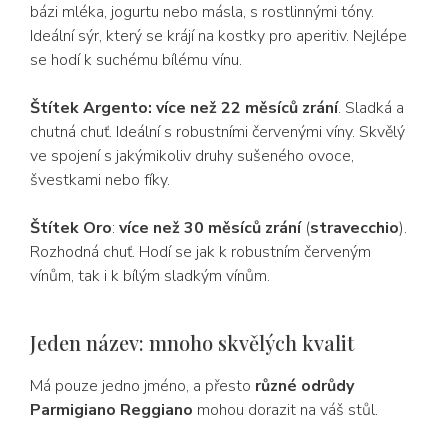
bázi mléka, jogurtu nebo másla, s rostlinnými tóny.
Ideální sýr, který se krájí na kostky pro aperitiv. Nejlépe
se hodí k suchému bílému vínu.
Štítek Argento: více než 22 měsíců zrání
. Sladká a
chutná chuť. Ideální s robustními červenými víny. Skvělý
ve spojení s jakýmikoliv druhy sušeného ovoce,
švestkami nebo fíky.
Štítek Oro
:
více než 30 měsíců zrání
(
stravecchio
).
Rozhodná chuť. Hodí se jak k robustním červeným
vínům, tak i k bílým sladkým vínům.
Jeden název: mnoho skvělých kvalit
Má pouze jedno jméno, a přesto
různé odrůdy
Parmigiano Reggiano
mohou dorazit na váš stůl.