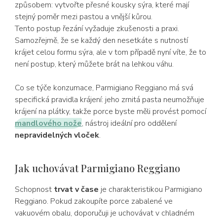
způsobem: vytvořte přesné kousky sýra, které mají
stejný poměr mezi pastou a vnější kůrou.
Tento postup řezání vyžaduje zkušenosti a praxi.
Samozřejmě, že se každý den nesetkáte s nutností
krájet celou formu sýra, ale v tom případě nyní víte, že to
není postup, který můžete brát na lehkou váhu.
Co se týče konzumace, Parmigiano Reggiano má svá
specifická pravidla krájení: jeho zrnitá pasta neumožňuje
krájení na plátky, takže porce byste měli provést pomocí
mandlového nože
,
nástroj ideální pro oddělení
nepravidelných vloček
.
Jak uchovávat Parmigiano Reggiano
Schopnost
trvat v čase
je charakteristikou Parmigiano
Reggiano. Pokud zakoupíte porce zabalené ve
vakuovém obalu, doporučuji je uchovávat v chladném