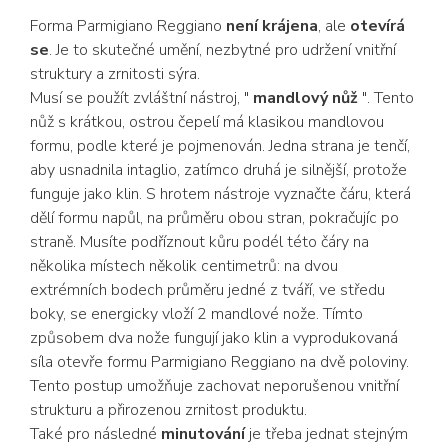
Forma Parmigiano Reggiano
není krájena
, ale
otevírá
se
. Je to skutečné umění, nezbytné pro udržení vnitřní
struktury a zrnitosti sýra.
Musí se použít zvláštní nástroj, "
mandlový nůž
". Tento
nůž s krátkou, ostrou čepelí má klasikou mandlovou
formu, podle které je pojmenován. Jedna strana je tenčí,
aby usnadnila intaglio, zatímco druhá je silnější, protože
funguje jako klin. S hrotem nástroje vyznačte čáru, která
dělí formu napůl, na průměru obou stran, pokračujíc po
straně. Musíte podříznout kůru podél této čáry na
několika místech několik centimetrů: na dvou
extrémních bodech průměru jedné z tváří, ve středu
boky, se energicky vloží 2 mandlové nože. Tímto
způsobem dva nože fungují jako klin a vyprodukovaná
síla otevře formu Parmigiano Reggiano na dvě poloviny.
Tento postup umožňuje zachovat neporušenou vnitřní
strukturu a přirozenou zrnitost produktu.
Také pro následné
minutování
je třeba jednat stejným