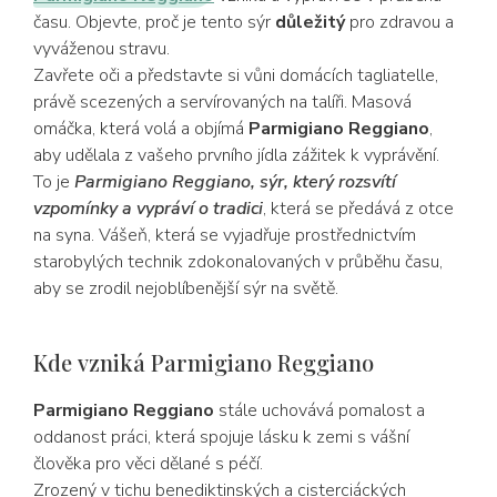
času. Objevte, proč je tento sýr
důležitý
pro zdravou a
vyváženou stravu.
Zavřete oči a představte si vůni domácích tagliatelle,
právě scezených a servírovaných na talíři. Masová
omáčka, která volá a objímá
Parmigiano Reggiano
,
aby udělala z vašeho prvního jídla zážitek k vyprávění.
To je
Parmigiano Reggiano
, sýr, který rozsvítí
vzpomínky a vypráví o tradici
, která se předává z otce
na syna. Vášeň, která se vyjadřuje prostřednictvím
starobylých technik zdokonalovaných v průběhu času,
aby se zrodil nejoblíbenější sýr na světě.
Kde vzniká Parmigiano Reggiano
Parmigiano Reggiano
stále uchovává pomalost a
oddanost práci, která spojuje lásku k zemi s vášní
člověka pro věci dělané s péčí.
Zrozený v tichu benediktinských a cisterciáckých