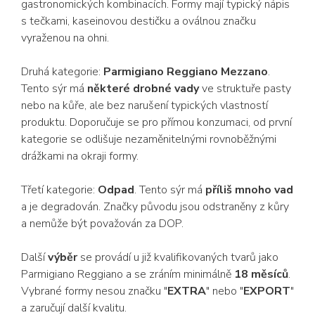
gastronomických kombinacích. Formy mají typický nápis
s tečkami, kaseinovou destičku a oválnou značku
vyraženou na ohni.
Druhá kategorie:
Parmigiano Reggiano Mezzano
.
Tento sýr má
některé drobné vady
ve struktuře pasty
nebo na kůře, ale bez narušení typických vlastností
produktu. Doporučuje se pro přímou konzumaci, od první
kategorie se odlišuje nezaměnitelnými rovnoběžnými
drážkami na okraji formy.
Třetí kategorie:
Odpad
. Tento sýr má
příliš mnoho vad
a je degradován. Značky původu jsou odstraněny z kůry
a nemůže být považován za DOP.
Další
výběr
se provádí u již kvalifikovaných tvarů jako
Parmigiano Reggiano a se zráním minimálně
18 měsíců
.
Vybrané formy nesou značku "
EXTRA
" nebo "
EXPORT
"
a zaručují další kvalitu.