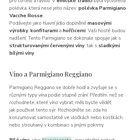
pro tortelli a ravioli. V
emilské tradici
byla vytvořena
polévka, která nese jeho název:
polévka Parmigiano
Vacche Rosse
.
Podávejte jako hlavní jídlo doplněné
masovými
výrobky
,
konfiturami
a
hořčicemi
. Vaši hosté budou
nadšení. Tento Parmigiano se dokonale spojuje jak s
strukturovanými červenými víny
, tak s
sladkými
bílými víny
.
Víno a Parmigiano Reggiano
Parmigiano Reggiano se dobře hodí a zvyšuje se s
různými typy vína podle stupně zrání. Předtím, než se
rozhodnete, které víno vybrat, měli byste vědět,
jak používat tento sýr. Rozhodněte se, zda ho
konzumovat samostatně ve vločkách nebo kostkách,
nebo strouhaný v kombinaci s jinými pokrmy.