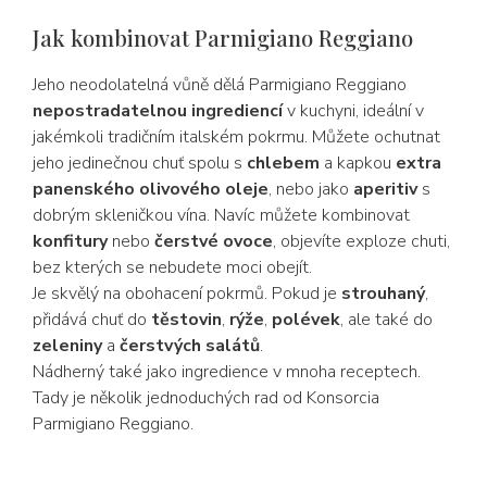
Jak kombinovat Parmigiano Reggiano
Jeho neodolatelná vůně dělá Parmigiano Reggiano
nepostradatelnou ingrediencí
v kuchyni, ideální v
jakémkoli tradičním italském pokrmu. Můžete ochutnat
jeho jedinečnou chuť spolu s
chlebem
a kapkou
extra
panenského olivového oleje
, nebo jako
aperitiv
s
dobrým skleničkou vína. Navíc můžete kombinovat
konfitury
nebo
čerstvé ovoce
, objevíte exploze chuti,
bez kterých se nebudete moci obejít.
Je skvělý na obohacení pokrmů. Pokud je
strouhaný
,
přidává chuť do
těstovin
,
rýže
,
polévek
, ale také do
zeleniny
a
čerstvých salátů
.
Nádherný také jako ingredience v mnoha receptech.
Tady je několik jednoduchých rad od Konsorcia
Parmigiano Reggiano.