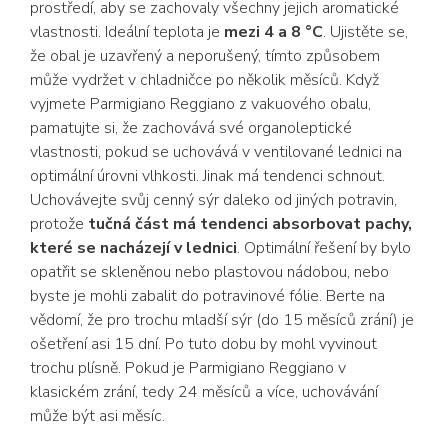
prostředí, aby se zachovaly všechny jejich aromatické
vlastnosti. Ideální teplota je
mezi 4 a 8 °C
. Ujistěte se,
že obal je uzavřený a neporušený, tímto způsobem
může vydržet v chladničce po několik měsíců. Když
vyjmete Parmigiano Reggiano z vakuového obalu,
pamatujte si, že zachovává své organoleptické
vlastnosti, pokud se uchovává v ventilované lednici na
optimální úrovni vlhkosti. Jinak má tendenci schnout.
Uchovávejte svůj cenný sýr daleko od jiných potravin,
protože
tučná část má tendenci absorbovat pachy,
které se nacházejí v lednici
. Optimální řešení by bylo
opatřit se skleněnou nebo plastovou nádobou, nebo
byste je mohli zabalit do potravinové fólie. Berte na
vědomí, že pro trochu mladší sýr (do 15 měsíců zrání) je
ošetření asi 15 dní. Po tuto dobu by mohl vyvinout
trochu plísně. Pokud je Parmigiano Reggiano v
klasickém zrání, tedy 24 měsíců a více, uchovávání
může být asi měsíc.