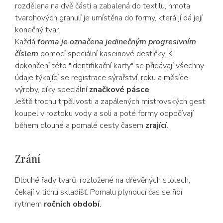
rozdělena na dvě části a zabalená do textilu, hmota
tvarohových granulí je umístěna do formy, která jí dá její
konečný tvar.
Každá
forma je označena jedinečným progresivním
číslem
pomocí speciální kaseinové destičky. K
dokončení této "identifikační karty" se přidávají všechny
údaje týkající se registrace sýrařství, roku a měsíce
výroby, díky speciální
značkové pásce
.
Ještě trochu trpělivosti a zapálených mistrovských gest:
koupel v roztoku vody a soli a poté formy odpočívají
během dlouhé a pomalé cesty časem
zrající
.
Zrání
Dlouhé řady tvarů, rozložené na dřevěných stolech,
čekají v tichu skladišť. Pomalu plynoucí čas se řídí
rytmem
ročních období
.