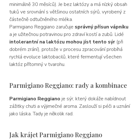
minimálně 30 měsíců). Je bez laktózy a má nízký obsah
tuků ve srovnání s většinou ostatních sýrů, vyrobený z
částečně odtučněného mléka.
Parmigiano Reggiano zaručuje
správný přísun vápníku
a je užitečnou potravinou pro zdraví kostí a zubů. Lidé
intolerantní na laktózu mohou jíst tento sýr
(při
dobrém zrání), protože v procesu zpracování probíhá
rychlá evoluce laktobacilů, které fermentují všechen
laktóz přítomný v tvarohu.
Parmigiano Reggiano: rady a kombinace
Parmigiano Reggiano
je sýr, který dokáže nabídnout
zážitky chuti a výjimečné aroma. Zaslouží si péči a uznání
jako láska. Tady je několik rad.
Jak krájet Parmigiano Reggiano