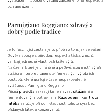
výsledkem hlubokého vztahu založeného na respektu a
ochraně území.
Parmigiano Reggiano: zdravý a
dobrý podle tradice
Je to fascinující cesta a je to příběh o tom, jak se vášeň
člověka spojuje s přírodou: respekt a láska, z nichž
vznikají jedinečné vlastnosti krále sýrů.
Na území, které je chráněné a pečlivé, jsou mistři sýraři
strážci a interpreti tajemství řemeslných výrobních
postupů, které udržují v čase neopakovatelné
zvláštnosti Parmigiano Reggiano.
Přísná
pravidla
zakazují krmení zvířat
silážními
a
fermentovanými potravinami.
Každodenní kontrola
mléka
zaručuje přírodní vlastnosti tohoto sýra bez
přidaných látek a konzervantů.