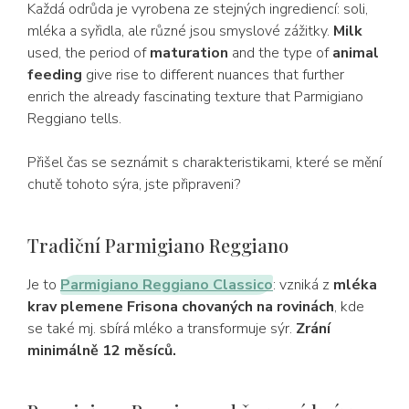
Každá odrůda je vyrobena ze stejných ingrediencí: soli,
mléka a syřidla, ale různé jsou smyslové zážitky.
Milk
used, the period of
maturation
and the type of
animal
feeding
give rise to different nuances that further
enrich the already fascinating texture that Parmigiano
Reggiano tells.
Přišel čas se seznámit s charakteristikami, které se mění
chutě tohoto sýra, jste připraveni?
Tradiční Parmigiano Reggiano
Je to
Parmigiano Reggiano Classico
: vzniká z
mléka
krav plemene Frisona chovaných na rovinách
, kde
se také mj. sbírá mléko a transformuje sýr.
Zrání
minimálně 12 měsíců.