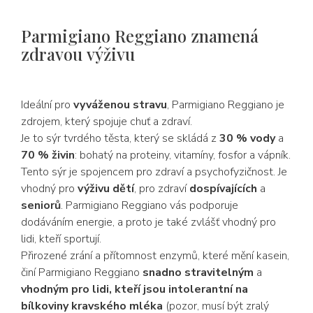
Parmigiano Reggiano znamená
zdravou výživu
Ideální pro
vyváženou stravu
, Parmigiano Reggiano je
zdrojem, který spojuje chuť a zdraví.
Je to sýr tvrdého těsta, který se skládá z
30 % vody
a
70 % živin
: bohatý na proteiny, vitamíny, fosfor a vápník.
Tento sýr je spojencem pro zdraví a psychofyzičnost. Je
vhodný pro
výživu dětí
, pro zdraví
dospívajících
a
seniorů
. Parmigiano Reggiano vás podporuje
dodáváním energie, a proto je také zvlášť vhodný pro
lidi, kteří sportují.
Přirozené zrání a přítomnost enzymů, které mění kasein,
činí Parmigiano Reggiano
snadno stravitelným
a
vhodným pro lidi, kteří jsou intolerantní na
bílkoviny kravského mléka
(pozor, musí být zralý