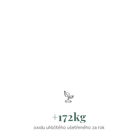
+172kg
oxidu uhličitého ušetřeného za rok