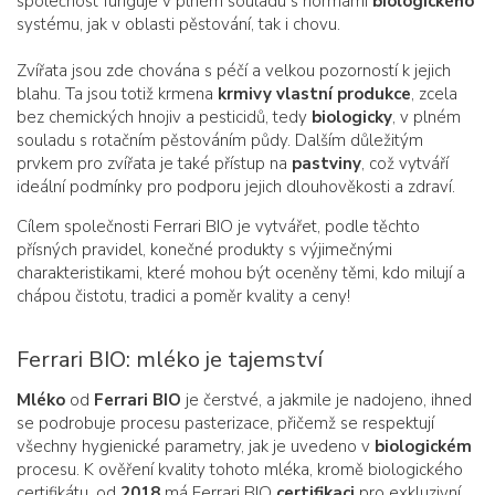
společnost funguje v plném souladu s normami
biologického
systému, jak v oblasti pěstování, tak i chovu.
Zvířata jsou zde chována s péčí a velkou pozorností k jejich
blahu. Ta jsou totiž krmena
krmivy vlastní produkce
, zcela
bez chemických hnojiv a pesticidů, tedy
biologicky
, v plném
souladu s rotačním pěstováním půdy. Dalším důležitým
prvkem pro zvířata je také přístup na
pastviny
, což vytváří
ideální podmínky pro podporu jejich dlouhověkosti a zdraví.
Cílem společnosti Ferrari BIO je vytvářet, podle těchto
přísných pravidel, konečné produkty s výjimečnými
charakteristikami, které mohou být oceněny těmi, kdo milují a
chápou čistotu, tradici a poměr kvality a ceny!
Ferrari BIO: mléko je tajemství
Mléko
od
Ferrari BIO
je čerstvé, a jakmile je nadojeno, ihned
se podrobuje procesu pasterizace, přičemž se respektují
všechny hygienické parametry, jak je uvedeno v
biologickém
procesu. K ověření kvality tohoto mléka, kromě biologického
certifikátu, od
2018
má Ferrari BIO
certifikaci
pro exkluzivní