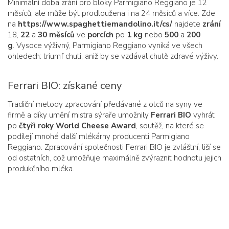
Minimální doba zrání pro bloky Parmigiano Reggiano je 12
měsíců, ale může být prodloužena i na 24 měsíců a více. Zde
na
https://www.spaghettiemandolino.it/cs/
najdete
zrání
18,
22
a
30 měsíců
ve
porcích
po
1 kg
nebo
500
a
200
g
. Vysoce výživný, Parmigiano Reggiano vyniká ve všech
ohledech: triumf chuti, aniž by se vzdával chutě zdravé výživy.
Ferrari BIO: získané ceny
Tradiční metody zpracování předávané z otců na syny ve
firmě a díky umění mistra sýraře umožnily
Ferrari BIO
vyhrát
po
čtyři roky
World Cheese Award
, soutěž, na které se
podílejí mnohé další mlékárny producenti Parmigiano
Reggiano. Zpracování společnosti Ferrari BIO je zvláštní, liší se
od ostatních, což umožňuje maximálně zvýraznit hodnotu jejich
produkčního mléka.