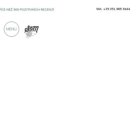
WA: +39 351 865 9444
VÍCE NEŽ 900 POZITIVNÍCH RECENZÍ
MENU
Výrobci
Ferrari BIO