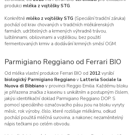
produkci
mléka z vojtěšky STG
.
Konkrétně
mléko z vojtěšky STG
(Speciální tradiční záruka)
pochází od krav chovaných v tradičních mlékárenských
farmách, udržitelných a krmených výhradně trávou,
luštěninami, obilovinami a vojtěškou, bez použití
fermentovaných krmiv a dodávání krmných směsí OGM.
Parmigiano Reggiano od Ferrari BIO
Od mléka vlastní produkce Ferrari BIO od
2012
vyrábí
biologický Parmigiano Reggiano
v
Latteria Sociale la
Nuova di Bibbiano
v provincii Reggio Emilia. Každému bloku
je přiřazena značka z kaseinu s unikátním a postupným číslem,
jakýsi identifikační doklad Parmigiano Reggiano DOP. S
pomocí speciálního označovacího pásu jsou na bloku vyryty
měsíc, rok výroby, číslo, které rozlišuje mlékárnu, odkud
pochází použitá mléčná surovina, a nakonec nezaměnitelný
nápis tečkami po celém obvodu.