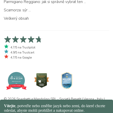
Parmigiano Reggiano: jak si správně vybrat ten pravý
Scamorza: sýr ...
Veškerý obsah
4,7/5 na Trustpilot
4,9/5 na Trustcart
4,7/5 na Google
© 2026 Spaghetti e Mandolino SRL - Società Benefit | Verona - Italy |
+39 351 865 9444 | P.I. IT04913730232 | Certificazione BIO: IT-BIO-
016.380-0110744.2026.001 | REA VR-455804 |
Ochrana osobních
údajů a politika cookies
|
Sitemap