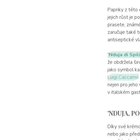
Papriky z této 
jejich růst je 
prasete, znám
zaručuje také t
antiseptické vl
'Nduja di Spi
že obdržela ši
jako symbol kal
Luigi Caccamo
nejen pro jeho 
v italském ga
'NDUJA, P
Díky své krémo
nebo jako předk