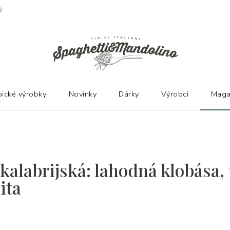
Ů
pické výrobky
Novinky
Dárky
Výrobci
Maga
kalabrijská: lahodná klobása, 
ita