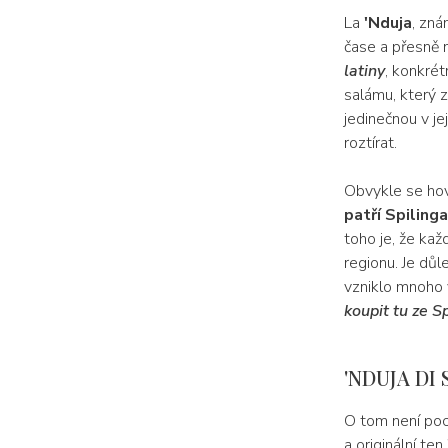
La
'Nduja
, zn
čase a přesně 
latiny
, konkrét
salámu, který z
jedinečnou v j
roztírat.
Obvykle se ho
patří Spilinga
toho je, že kaž
regionu. Je důl
vzniklo mnoho 
koupit tu ze Sp
'NDUJA DI
O tom není poc
a originální ten