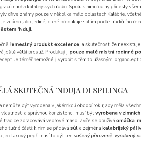
rací mnoha kalabrijských rodin. Spolu s nimi rodiny přinesly všem
byly dříve známy pouze v několika málo oblastech Kalábrie, včetně 
 je známo jako jediné, které produkuje salám podle tradičního rec
ěstem 'Nduji.
ečně
řemeslný produkt excelence
, a skutečnost, že neexistuj
á ještě větší prestiž. Produkují ji
pouze malé místní rodinné po
recept. Je téměř nemožné ji vyrobit s těmito úžasnými organolepti
DĚLÁ SKUTEČNÁ 'NDUJA DI SPILINGA
a nemůže být vyrobena v jakémkoli období roku; aby měla všech
 vlastnosti a správnou konzistenci, musí být
vyrobena v zimních
é tradice zpracovává vepřové maso. Zvíře se používá
omáčka
,
m
jeho tučné části; k nim se přidává
sůl
a zejména
kalabrijský páli
to jen takový pepř: musí to být ten
sušený přirozeně
,
vyrobený n