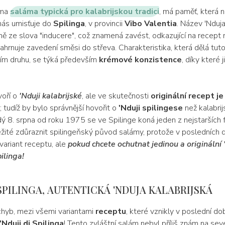
áma
saláma typická pro kalabrijskou tradici
, má paměť, která n
nás umisťuje do
Spilinga
, v provincii
Vibo Valentia
. Název 'Nduj
ně ze slova "inducere", což znamená zavést, odkazující na recept
ahrnuje zavedení směsi do střeva. Charakteristika, která dělá tut
ejím druhu, se týká především
krémové konzistence
, díky které 
voří o
'Nduji kalabrijské
, ale ve skutečnosti
originální recept je
; tudíž by bylo správnější hovořit o
'Nduji spilingese
než kalabri
dý 8. srpna od roku 1975 se ve Spilinge koná jeden z nejstarších f
ežité zdůraznit spilingeňský původ salámy, protože v posledních 
variant receptu, ale
pokud chcete ochutnat jedinou a originální 
ilinga!
 SPILINGA, AUTENTICKÁ 'NDUJA KALABRIJSKÁ
hyb, mezi všemi variantami
receptu
, které vznikly v poslední dob
'Nduji di Spilinga
! Tento zvláštní salám nebyl příliš znám na seve