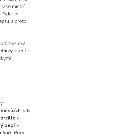
 také místní
'Nduji di
eptu, a proto
e průmyslová
dniky
, které
ckými
ny
 měsících
, kdy
orcillo
a
vý pepř
v
a hoře Poro
.