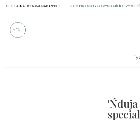
SOLO PRODUKTY OD VYNIKAJÍCÍCH VÝROBC
BEZPLATNÁ DOPRAVA NAD €990,00
VÍCE NEŽ 900 POZITIVNÍCH RECENZÍ
MENU
Ty
'Ńduja 
special