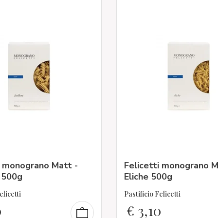
i monograno Matt -
Felicetti monograno M
i 500g
Eliche 500g
elicetti
Pastificio Felicetti
0
€
3,10