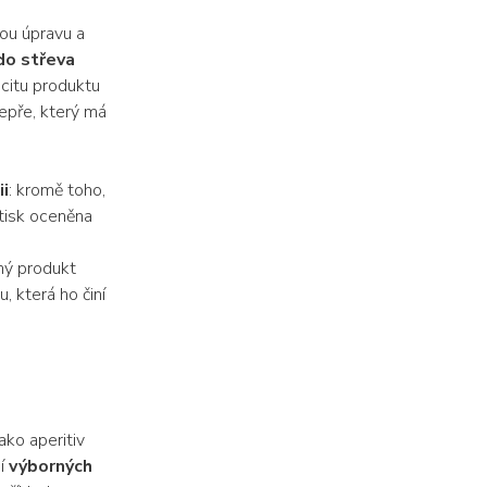
kou úpravu a
o střeva
icitu produktu
pepře, který má
ii
: kromě toho,
tisk oceněna
rný produkt
, která ho činí
ako aperitiv
ní
výborných