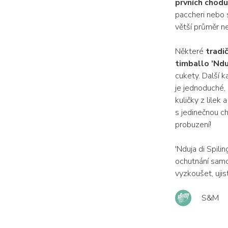
prvních chodu
paccheri nebo s
větší průměr ne
Některé
tradi
timballo 'Ndu
cukety. Další k
je jednoduché, 
kuličky z lilek
s jedinečnou c
probuzení!
'Nduja di Spil
ochutnání samot
vyzkoušet, ujis
S&M