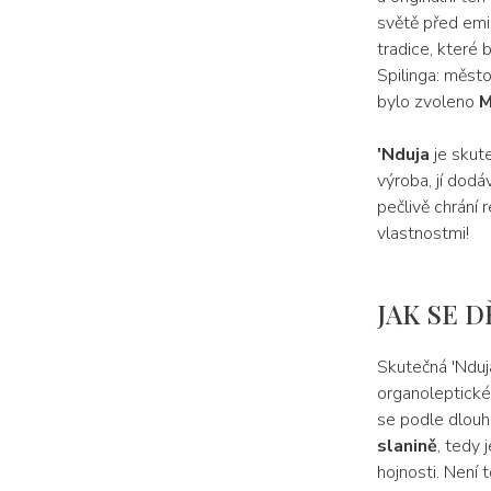
světě před emig
tradice, které 
Spilinga: město
bylo zvoleno
M
'Nduja
je skut
výroba, jí dodáv
pečlivě chrání 
vlastnostmi!
JAK SE 
Skutečná 'Nduj
organoleptické
se podle dlouh
slanině
, tedy 
hojnosti. Není 