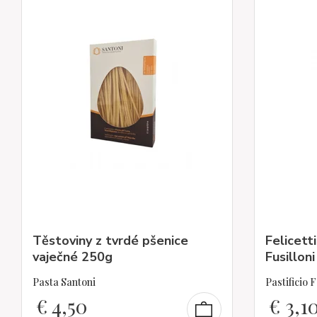
Těstoviny z tvrdé pšenice
Felicett
vaječné 250g
Fusillon
Pasta Santoni
Pastificio F
€
4,50
€
3,1