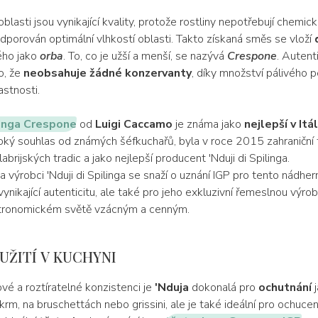
oblasti jsou vynikající kvality, protože rostliny nepotřebují chemic
podporován optimální vlhkostí oblasti. Takto získaná směs se vloží
d
ého jako
orba
. To, co je užší a menší, se nazývá
Crespone
. Autent
o, že
neobsahuje žádné konzervanty
, díky množství pálivého 
astnosti.
linga Crespone
od
Luigi Caccamo
je známa jako
nejlepší v Itál
roký souhlas od známých šéfkuchařů, byla v roce 2015 zahraniční 
abrijských tradic a jako nejlepší producent 'Nduji di Spilinga.
a výrobci 'Nduji di Spilinga se snaží o uznání IGP pro tento nádhe
vynikající autenticitu, ale také pro jeho exkluzivní řemeslnou výrobu
stronomickém světě vzácným a cenným.
OUŽITÍ V KUCHYNI
vé a roztíratelné konzistenci je
'Nduja
dokonalá pro
ochutnání
j
rm, na bruschettách nebo grissini, ale je také ideální pro ochuce