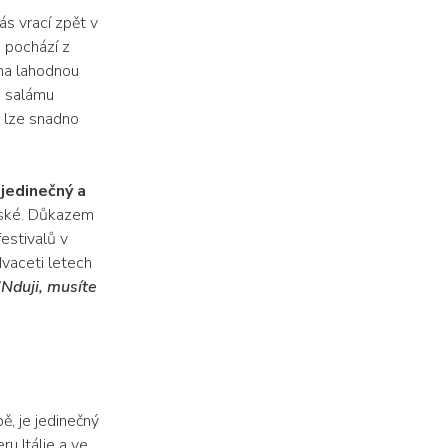
ás vrací zpět v
a pochází z
 na lahodnou
o salámu
ji lze snadno
 jedinečný a
jské. Důkazem
estivalů v
dvaceti letech
'Nduji, musíte
ě, je jedinečný
ru Itálie a ve