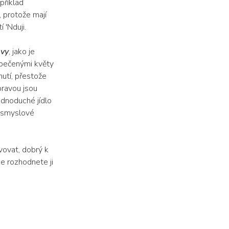
apříklad
, protože mají
 'Nduji.
avy
, jako je
 pečenými květy
chutí, přestože
pravou jsou
ednoduché jídlo
é smyslové
evovat, dobrý k
e rozhodnete ji