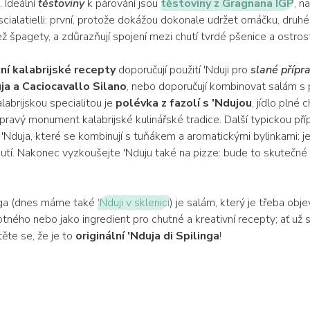
. Ideální
těstoviny
k párování jsou
těstoviny z Gragnana IGP
, n
cialatielli: první, protože dokážou dokonale udržet omáčku, druhé
ž špagety, a zdůrazňují spojení mezi chutí tvrdé pšenice a ostrostí
ční kalabrijské recepty
doporučují použití 'Nduji pro
slané přípr
ja a Caciocavallo Silano
, nebo doporučují kombinovat salám s
alabrijskou specialitou je
polévka z fazolí s 'Ndujou
, jídlo plné 
pravý monument kalabrijské kulinářské tradice. Další typickou pří
 a 'Nduja, které se kombinují s tuňákem a aromatickými bylinkami: j
hutí. Nakonec vyzkoušejte 'Nduju také na pizze: bude to skutečn
inga (dnes máme také
'Nduji v sklenici
) je salám, který je třeba obj
ného nebo jako ingredient pro chutné a kreativní recepty; ať už s
těte se, že je to
originální 'Nduja di Spilinga
!