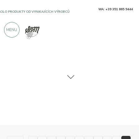
WA: +39 351 865 9444
SOLO PRODUKTY OD VYNIKAJÍCÍCH VÝROBCŮ
MENU
VÍCE NEŽ 900 POZITIVNÍCH RECENZÍ
Typické produkty
Těstoviny a rýže