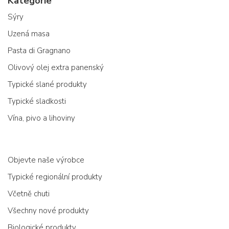
Kategorie
Sýry
Uzená masa
Pasta di Gragnano
Olivový olej extra panenský
Typické slané produkty
Typické sladkosti
Vína, pivo a lihoviny
Objevte naše výrobce
Typické regionální produkty
Včetně chuti
Všechny nové produkty
Biologické produkty