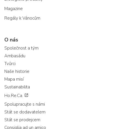
Magazine
Regály k Vánocům
O nás
Společnost a tým
Ambasádu
Tvůrci
Naše historie
Mapa misí
Sustainabilita
Ho.Re.Ca.
Spolupracujte s námi
Stát se dodavatelem
Stát se prodejcem
Consiglia ad un amico