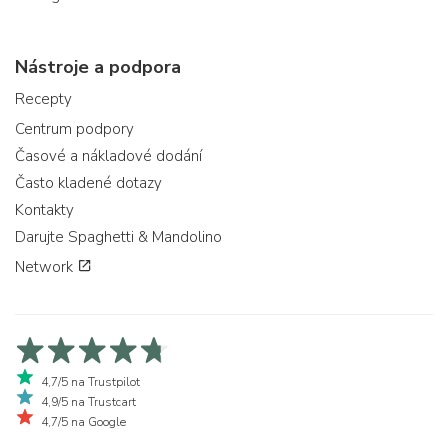
Nástroje a podpora
Recepty
Centrum podpory
Časové a nákladové dodání
Často kladené dotazy
Kontakty
Darujte Spaghetti & Mandolino
Network
4,7/5 na Trustpilot
4,9/5 na Trustcart
4,7/5 na Google