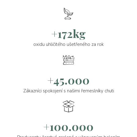
+172kg
oxidu uhličitého ušetřeného za rok
+45.000
Zákazníci spokojení s našimi řemeslníky chuti
+100.000