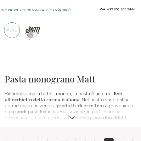
WA: +39 351 865 9444
SOLO PRODUKTY OD VYNIKAJÍCÍCH VÝROBCŮ
MENU
VÍCE NEŽ 900 POZITIVNÍCH RECENZÍ
Typické produkty
Těstoviny a rýže
Pasta monograno Matt
Rinomatissima in tutto il mondo, la pasta è uno tra i
fiori
all'occhiello della cucina italiana
. Nel nostro shop online
potrai trovare in vendita
prodotti di eccellenza
provenienti
da
grandi pastifici
: in questa sezione, in particolare, vi
presentiamo i nostri prodotti
a base di grano duro Matt
.