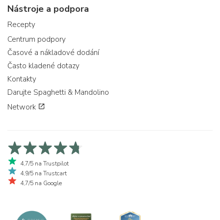
Nástroje a podpora
Recepty
Centrum podpory
Časové a nákladové dodání
Často kladené dotazy
Kontakty
Darujte Spaghetti & Mandolino
Network
4,7/5 na Trustpilot
4,9/5 na Trustcart
4,7/5 na Google