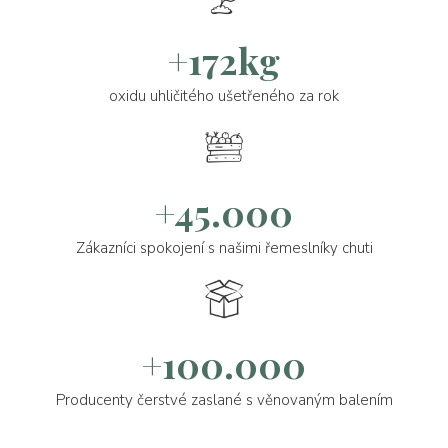
+172kg
oxidu uhličitého ušetřeného za rok
+45.000
Zákazníci spokojení s našimi řemeslníky chuti
+100.000
Producenty čerstvé zaslané s věnovaným balením