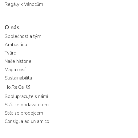
Regály k Vánocům
O nás
Společnost a tým
Ambasádu
Tvůrci
Naše historie
Mapa misí
Sustainabilita
Ho.Re.Ca.
Spolupracujte s námi
Stát se dodavatelem
Stát se prodejcem
Consiglia ad un amico