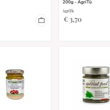
200g - AgriTù
AgriTù
€
3,70