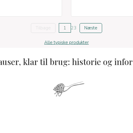
Tilbage
1
2
3
Næste
Alle typiske produkter
user, klar til brug: historie og inf