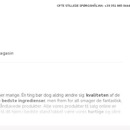
OFTE STILLEDE SPØRGSMÅL
WA: +39 351 865 9444
agasin
former mange. Én ting bør dog aldrig ændre sig:
kvaliteten
af de
e
bedste ingredienser
, men frem for alt smager de fantastisk,
håndlavede produkter. Alle vores produkter til salg online er
 til dit hjem i bedste stand takket være vores
hurtige
og sikre