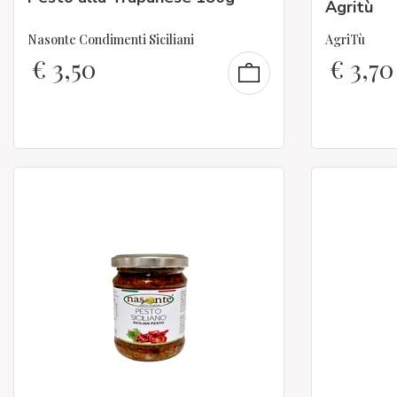
Agritù
Nasonte Condimenti Siciliani
AgriTù
€
3,50
€
3,70