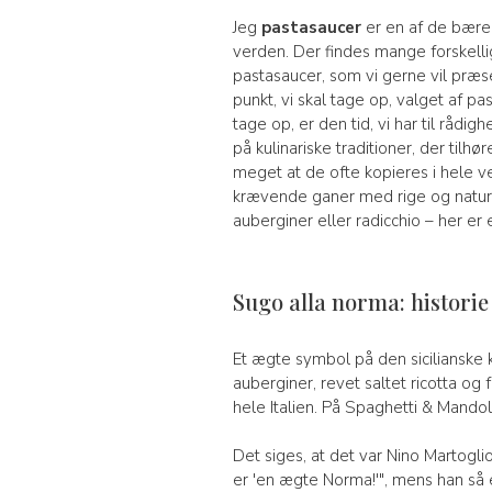
Jeg
pastasaucer
er en af de bæren
verden. Der findes mange forskell
pastasaucer, som vi gerne vil præs
punkt, vi skal tage op, valget af pa
tage op, er den tid, vi har til rådi
på kulinariske traditioner, der til
meget at de ofte kopieres i hele v
krævende ganer med rige og naturli
auberginer eller radicchio – her e
Sugo alla norma: histori
Et ægte symbol på den sicilianske k
auberginer, revet saltet ricotta og
hele Italien. På Spaghetti & Mand
Det siges, at det var Nino Martogli
er 'en ægte Norma!'", mens han s