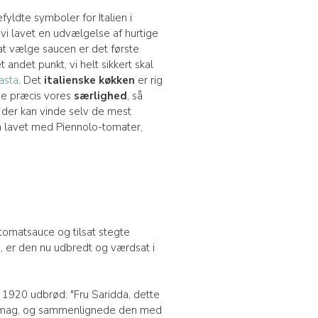
yldte symboler for Italien i
 vi lavet en udvælgelse af hurtige
at vælge saucen er det første
t andet punkt, vi helt sikkert skal
pasta
. Det
italienske køkken
er rig
ige præcis vores
særlighed
, så
 der kan vinde selv de mest
em lavet med Piennolo-tomater,
 tomatsauce og tilsat stegte
ia, er den nu udbredt og værdsat i
i 1920 udbrød: "Fru Saridda, dette
e smag, og sammenlignede den med