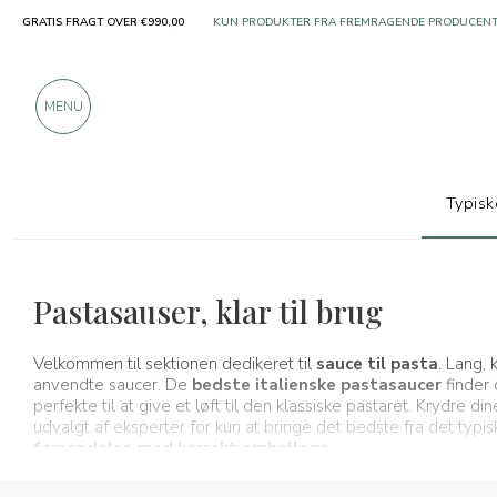
GRATIS FRAGT OVER €990,00
OVER 900 POSITIVE ANMELDELSER
MENU
Typisk
Typiske produkter
Saucer og krydderier
Pastasauser, klar til brug
Velkommen til sektionen dedikeret til
sauce til pasta
. Lang, 
anvendte saucer. De
bedste italienske pastasaucer
finder 
perfekte til at give et løft til den klassiske pastaret. Krydre
udvalgt af eksperter for kun at bringe det bedste fra det typi
forsendelse med korrekt emballage
.