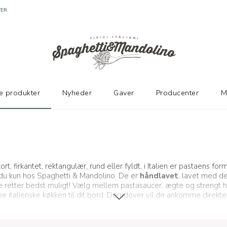
e produkter
Nyheder
Gaver
Producenter
M
kort, firkantet, rektangulær, rund eller fyldt, i Italien er pastaens 
du kun hos Spaghetti & Mandolino. De er
håndlavet
, lavet med d
 dine retter bedst muligt! Vælg mellem pastasaucer, ægte og strengt 
ske italienske køkken til dit bord. Derudover vil de ankomme direkte