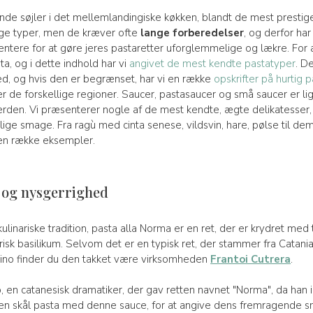
de søjler i det mellemlandingiske køkken, blandt de mest prestigef
ige typer, men de kræver ofte
lange forberedelser
, og derfor har
entere for at gøre jeres pastaretter uforglemmelige og lækre. For 
sta, og i dette indhold har vi
angivet de mest kendte pastatyper
. De
ghed, og hvis den er begrænset, har vi en række
opskrifter på hurtig 
hører de forskellige regioner. Saucer, pastasaucer og små saucer er l
erden. Vi præsenterer nogle af de mest kendte, ægte delikatesser,
ge smage. Fra ragù med cinta senese, vildsvin, hare, pølse til d
r en række eksempler.
e og nysgerrighed
ulinariske tradition, pasta alla Norma er en ret, der er krydret med
 frisk basilikum. Selvom det er en typisk ret, der stammer fra Catan
olino finder du den takket være virksomheden
Frantoi Cutrera
.
o, en catanesisk dramatiker, der gav retten navnet "Norma", da han 
å en skål pasta med denne sauce, for at angive dens fremragend