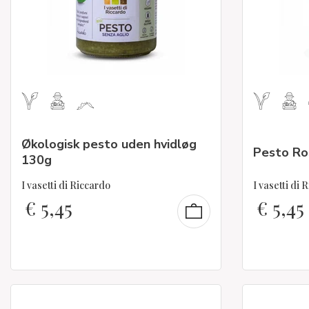
Økologisk pesto uden hvidløg
Pesto Ro
130g
I vasetti di Riccardo
I vasetti di 
€
5,45
€
5,45