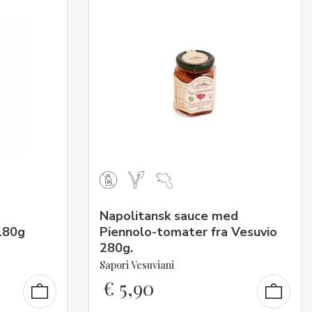
Napolitansk sauce med
180g
Piennolo-tomater fra Vesuvio
280g.
Sapori Vesuviani
€
5,90