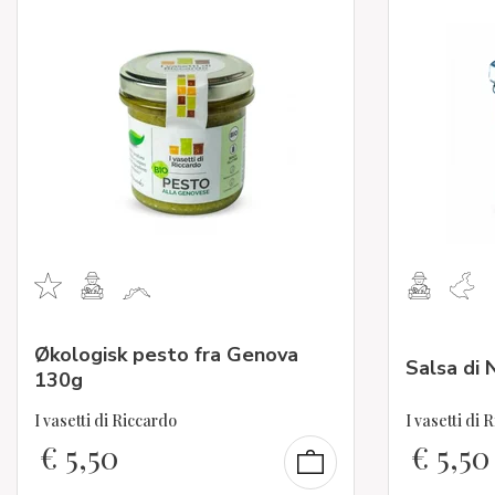
Økologisk pesto fra Genova
Salsa di 
130g
I vasetti di Riccardo
I vasetti di 
€
5,50
€
5,50