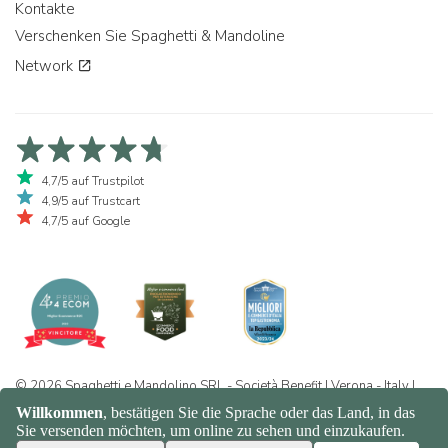
Kontakte
Verschenken Sie Spaghetti & Mandoline
Network
4,7/5 auf Trustpilot
4,9/5 auf Trustcart
4,7/5 auf Google
© 2026 Spaghetti e Mandolino SRL - Società Benefit | Verona - Italy |
+39 351 865 9444 | P.I. IT04913730232 | Certificazione BIO: IT-BIO-
016.380-0110744.2026.001 | REA VR-455804 |
Datenschutz- und
Cookie-Richtlinie
|
Sitemap