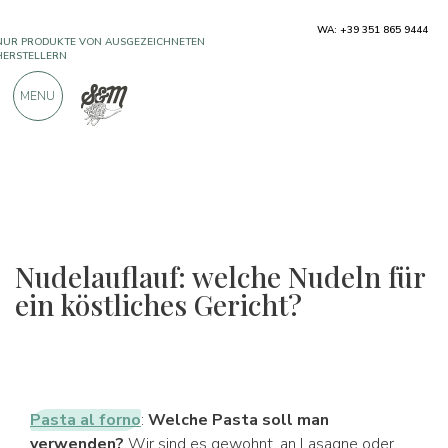
NUR PRODUKTE VON AUSGEZEICHNETEN
WA: +39 351 865 9444
HERSTELLERN
MENU
ÜBER 900 POSITIVE BEWERTUNGEN
Nudelauflauf: welche Nudeln für
ein köstliches Gericht?
Pasta al forno
:
Welche Pasta soll man
verwenden?
Wir sind es gewohnt, an Lasagne oder