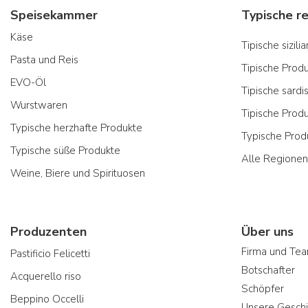
Speisekammer
Käse
Tipische sizil
Pasta und Reis
Tipische Prod
EVO-Öl
Tipische sardi
Wurstwaren
Tipische Prod
Typische herzhafte Produkte
Typische Prod
Typische süße Produkte
Alle Regionen
Weine, Biere und Spirituosen
Produzenten
Über uns
Firma und Te
Pastificio Felicetti
Botschafter
Acquerello riso
Schöpfer
Beppino Occelli
Unsere Geschi