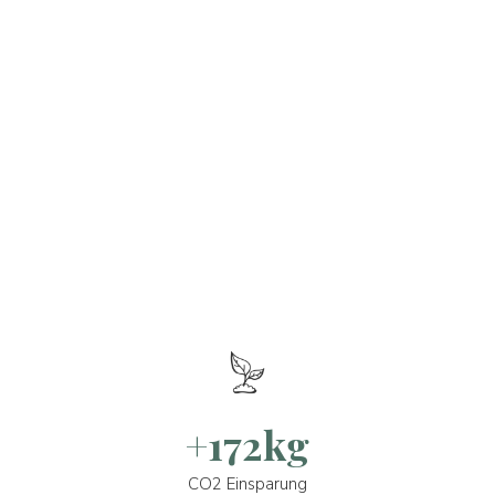
+172kg
CO2 Einsparung