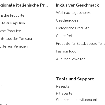
Typische regionale italienische Produkte
Inklusiver Geschmack
Weihnachtsgeschenke
ianische Produkte
Geschenkideen
ukte aus Apulien
Biologische Produkte
sche Produkte
Glutenfrei
ukte aus der Toskana
Produkte für Zöliakiebetroffen
ukte aus Venetien
Fashion food
Alle Möglichkeiten
Tools und Support
am
Rezepte
Hilfecenter
Strumenti per sviluppatori
chte