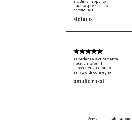
e ottimo rapporto
qualita'/prezzo. Da
consigliare
5/5
S*
stefano
esperienza sicuramente
positiva, prodotti
d'eccellenza e buon
servizio di consegna
amalio rosati
5/5
AR
Servizio in collaborazione