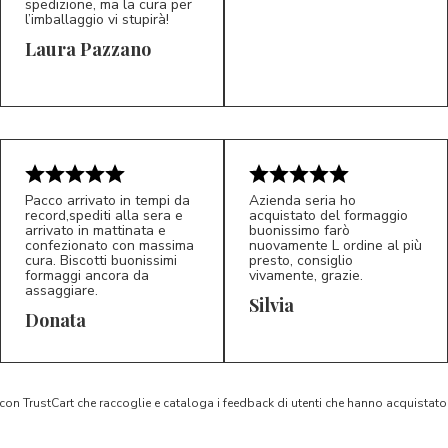
spedizione, ma la cura per
l’imballaggio vi stupirà!
Laura Pazzano
5/5
5/5
LP
M*
Pacco arrivato in tempi da
Azienda seria ho
record,spediti alla sera e
acquistato del formaggio
arrivato in mattinata e
buonissimo farò
confezionato con massima
nuovamente L ordine al più
cura. Biscotti buonissimi
presto, consiglio
formaggi ancora da
vivamente, grazie.
assaggiare.
Silvia
5/5
5/5
D*
S*
Donata
 con TrustCart che raccoglie e cataloga i feedback di utenti che hanno acquista