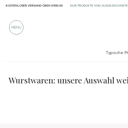
KOSTENLOSER VERSAND OBEN €990,00
NUR PRODUKTE VON AUSGEZEICHNETE
ÜBER 900 POSITIVE BEWERTUNGEN
MENU
Typische P
Die Auswahl an Speisen und Weinen
Weihnachtsess
Wurstwaren: unsere Auswahl we