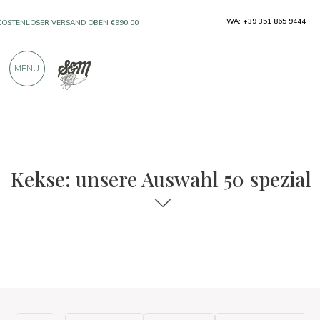
WA: +39 351 865 9444
KOSTENLOSER VERSAND OBEN €990,00
NUR PRODUKTE VON AUSGEZEICHNETEN
MENU
HERSTELLERN
ÜBER 900 POSITIVE BEWERTUNGEN
Die Auswahl an Speisen und Weinen
50 Spezial
Kekse: unsere Auswahl 50 spezial