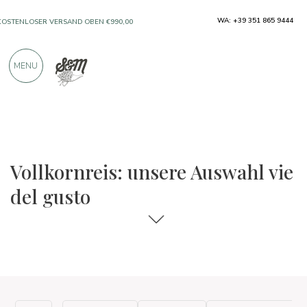
WA: +39 351 865 9444
KOSTENLOSER VERSAND OBEN €990,00
NUR PRODUKTE VON AUSGEZEICHNETEN
MENU
HERSTELLERN
ÜBER 900 POSITIVE BEWERTUNGEN
Die Auswahl an Speisen und Weinen
Vie del Gusto
Vollkornreis: unsere Auswahl vie
del gusto