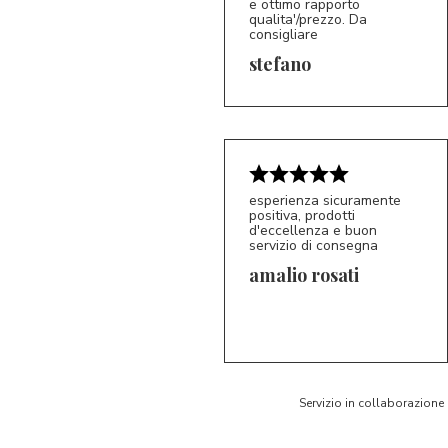
e ottimo rapporto
qualita'/prezzo. Da
consigliare
5/5
S*
stefano
esperienza sicuramente
positiva, prodotti
d'eccellenza e buon
servizio di consegna
amalio rosati
5/5
AR
Servizio in collaborazione