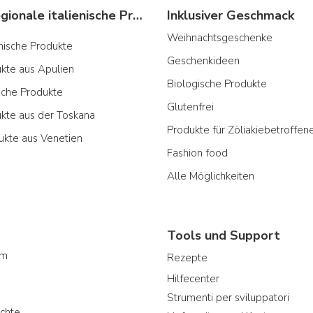
Typische regionale italienische Produkte
Inklusiver Geschmack
Weihnachtsgeschenke
ianische Produkte
Geschenkideen
ukte aus Apulien
Biologische Produkte
sche Produkte
Glutenfrei
ukte aus der Toskana
Produkte für Zöliakiebetroffen
ukte aus Venetien
Fashion food
Alle Möglichkeiten
Tools und Support
am
Rezepte
Hilfecenter
Strumenti per sviluppatori
chte