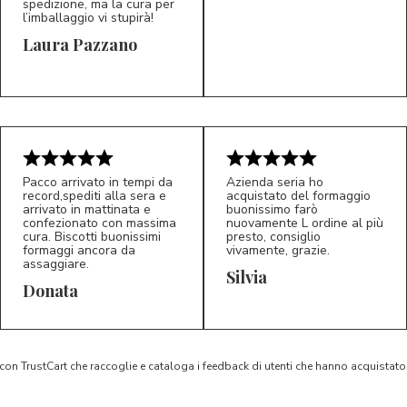
spedizione, ma la cura per
l’imballaggio vi stupirà!
Laura Pazzano
5/5
5/5
LP
M*
Pacco arrivato in tempi da
Azienda seria ho
record,spediti alla sera e
acquistato del formaggio
arrivato in mattinata e
buonissimo farò
confezionato con massima
nuovamente L ordine al più
cura. Biscotti buonissimi
presto, consiglio
formaggi ancora da
vivamente, grazie.
assaggiare.
Silvia
5/5
5/5
D*
S*
Donata
 con TrustCart che raccoglie e cataloga i feedback di utenti che hanno acquista