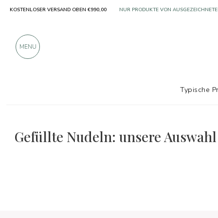
KOSTENLOSER VERSAND OBEN €990,00
NUR PRODUKTE VON AUSGEZEICHNETE
ÜBER 900 POSITIVE BEWERTUNGEN
MENU
Typische P
Die Auswahl an Speisen und Weinen
Single
Gefüllte Nudeln: unsere Auswahl