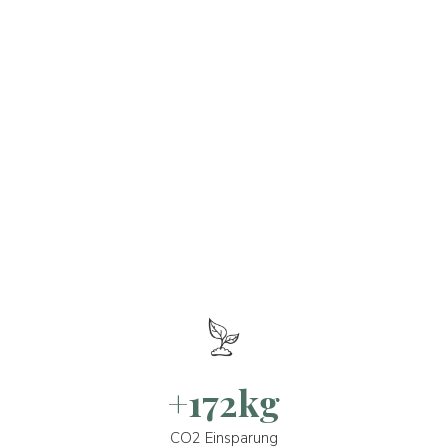
+172kg
CO2 Einsparung