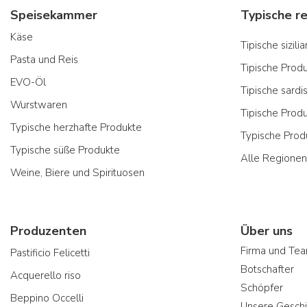
Speisekammer
Käse
Tipische sizil
Pasta und Reis
Tipische Prod
EVO-Öl
Tipische sardi
Wurstwaren
Tipische Prod
Typische herzhafte Produkte
Typische Prod
Typische süße Produkte
Alle Regionen
Weine, Biere und Spirituosen
Produzenten
Über uns
Firma und Te
Pastificio Felicetti
Botschafter
Acquerello riso
Schöpfer
Beppino Occelli
Unsere Geschi