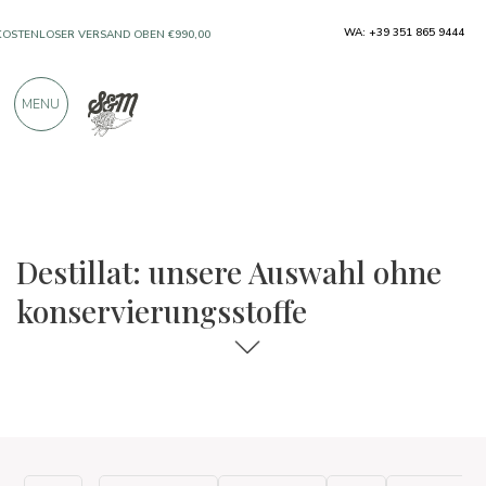
WA: +39 351 865 9444
KOSTENLOSER VERSAND OBEN €990,00
NUR PRODUKTE VON AUSGEZEICHNETEN
MENU
HERSTELLERN
ÜBER 900 POSITIVE BEWERTUNGEN
Die Auswahl an Speisen und Weinen
Ohne Konservierungsstoffe
Destillat: unsere Auswahl ohne
konservierungsstoffe